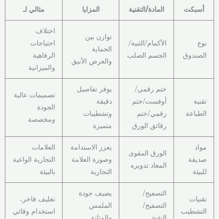
أسبكت
المادة/التقنية
المزايا
مثالي لـ
اختلاف
توازن بين
نوع
الأكمام/الثنية/
احتياجات
الحماية
الصندوق
الجسم الصلب
الرفاهية
والعرض الأنيق
والميزانية
ختم رقمي/
يوفر تفاصيل
تصميمات عالية
تقنية
أوفست/ختم
دقيقة
الجودة
الطباعة
رقمي/ختم
وتشطيبات
ومخصصة
رقائق الورق
متميزة
مواد
يعزز الاستدامة
العلامات
الورق المقوى
صديقة
وصورة العلامة
التجارية الواعية
المعاد تدويره
للبيئة
التجارية
بالبيئة
التصفيح/
يضيف جودة
تقنيات
تغليف فاخر،
التصفيح/
الملمس
التشطيب
استخدام وقائي
النقش
والمتانة