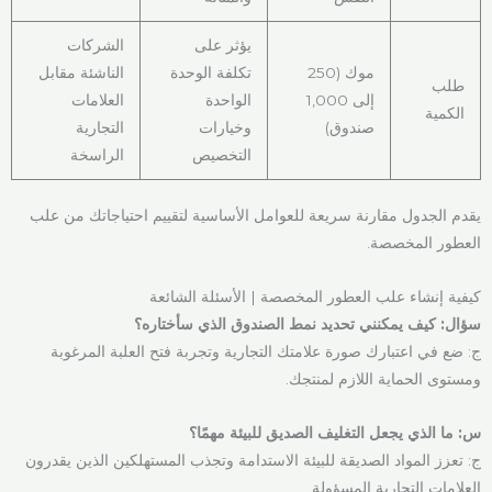
يؤثر على
الشركات
موك (250
تكلفة الوحدة
الناشئة مقابل
طلب
إلى 1,000
الواحدة
العلامات
الكمية
صندوق)
وخيارات
التجارية
التخصيص
الراسخة
يقدم الجدول مقارنة سريعة للعوامل الأساسية لتقييم احتياجاتك من علب
العطور المخصصة.
كيفية إنشاء علب العطور المخصصة | الأسئلة الشائعة
سؤال: كيف يمكنني تحديد نمط الصندوق الذي سأختاره؟
ج: ضع في اعتبارك صورة علامتك التجارية وتجربة فتح العلبة المرغوبة
ومستوى الحماية اللازم لمنتجك.
س: ما الذي يجعل التغليف الصديق للبيئة مهمًا؟
ج: تعزز المواد الصديقة للبيئة الاستدامة وتجذب المستهلكين الذين يقدرون
العلامات التجارية المسؤولة.