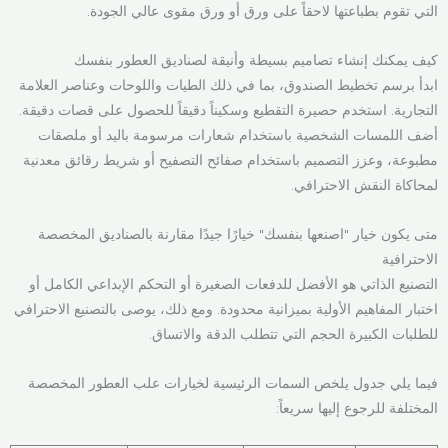
التي تقوم بطباعتها لاحقاً على ورق أو ورق مقوى عالي الجودة.
كيف يمكنك إنشاء تصاميم بسيطة وأنيقة لصناديق العطور بنفسك
ابدأ برسم تخطيط الصندوق، بما في ذلك الطيات واللوحات وعناصر العلامة
التجارية. استخدم حصيرة التقطيع وسكيناً دقيقاً للحصول على قصات دقيقة.
أضف اللمسات الشخصية باستخدام شعارات مرسومة باليد أو ملصقات
مطبوعة، وعزز التصميم باستخدام صفائح التصفيح أو شريط رقائق معدنية
لمحاكاة النقش الاحترافي.
متى يكون خيار "اصنعها بنفسك" خيارًا جيدًا مقارنة بالصناديق المخصصة
الاحترافية
التصنيع الذاتي هو الأفضل للدفعات الصغيرة أو التحكم الإبداعي الكامل أو
اختبار المفاهيم الأولية بميزانية محدودة. ومع ذلك، يوصى بالتصنيع الاحترافي
للطلبات الكبيرة الحجم التي تتطلب الدقة والاتساق.
فيما يلي جدول يلخص السمات الرئيسية لخيارات علب العطور المخصصة
المختلفة للرجوع إليها سريعاً: