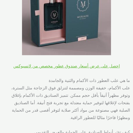
احصل على عرض أسعار صندوق عطور مخصص من لانسبوكس
ما هي علب العطور ذات الأكمام والثنية والجامدة
علب الأكمام، خفيفة الوزن ومصممة لتنزلق فوق الزجاجة مثل السترة،
وتوفر مظهراً أنيقاً بأقل حجم ممكن. تتميز الصناديق ذات الأكمام بإغلاق
بفتحات لإغلاقها لتوفير حماية معتدلة مع تجربة فتح أنيقة. أما الصناديق
الصلبة فهي مصنوعة من مواد أكثر صلابة لتوفر أقصى قدر من الحماية
ومظهرًا فاخرًا مثاليًا للعطور الراقية.
كيف تؤثر أنماط الصناديق على الحماية والعرض التقديمي