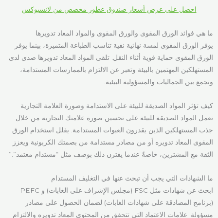
احصل على عرض أسعار صندوق عطور مخصص من لانسبوكس
ما هي فوائد الورق المقوى والورق المقوى والمواد المعاد تدويرها
يوفر الورق المقوى لمسة نهائية نقية تناسب الطباعة المتميزة، بينما يوفر
الورق المقوى حماية قوية أثناء النقل. تلقى المواد المعاد تدويرها صدى لدى
المستهلكين المهتمين بالبيئة وتعبر عن الالتزام بالممارسات المستدامة،
وتجمع بين الجماليات والمسؤولية البيئية.
كيف تؤثر المواد الصديقة للبيئة على الاستدامة وصورة العلامة التجارية
تعمل المواد الصديقة للبيئة على تحسين صورة علامتك التجارية من خلال
جذب المستهلكين الذين يقدرون العبوات المستدامة. يقلل استخدام الورق
المقوى المعاد تدويره أو من مصادر مستدامة من بصمتك الكربونية ويعزز
الثقة مع المشترين، خاصةً عندما يقترن ذلك بوصف مثل “مستدام معتمد”.”
ما الشهادات التي يجب أن تبحث عنها في التغليف المستدام
ابحث عن شهادات مثل FSC (مجلس الإشراف على الغابات) و PEFC
(برنامج المصادقة على شهادات الغابات) لضمان الحصول على مصادر
مسؤولة. علامات الاعتماد التي تتحقق من المحتوى المعاد تدويره والالتزام