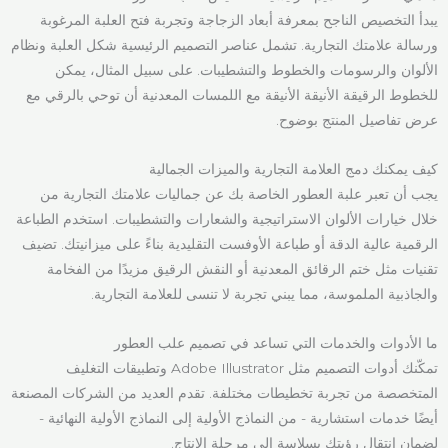
يبدأ التخصيص الناجح بمعرفة أبعاد الزجاجة وتجربة فتح العلبة المرغوبة
ورسالة علامتك التجارية. تشمل عناصر التصميم الرئيسية شكل العلبة ونظام
الألوان والرسومات والخطوط والتشطيبات. على سبيل المثال، يمكن
للخطوط الرقيقة الأنيقة الأنيقة مع اللمسات المعدنية أن توحي بالرقي مع
عرض تفاصيل المنتج بوضوح.
كيف يمكنك دمج العلامة التجارية والميزات الجمالية
يجب أن تعبر علبة العطور الخاصة بك عن جماليات علامتك التجارية من
خلال خيارات الألوان الاستراتيجية والشعارات والتشطيبات. استخدم الطباعة
الرقمية عالية الدقة أو طباعة الأوفست التقليدية بناءً على ميزانيتك. تضيف
تقنيات مثل ختم الرقائق المعدنية أو النقش الرقيق مزيدًا من الفخامة
والجاذبية الملموسة، مما يبني تجربة لا تنسى للعلامة التجارية.
ما الأدوات والخدمات التي تساعد في تصميم علب العطور
تمكّنك أدوات التصميم مثل Adobe Illustrator وتطبيقات التغليف
المتخصصة من تجربة تخطيطات مختلفة. تقدم العديد من الشركات المصنعة
أيضًا خدمات استشارية - من النماذج الأولية إلى النماذج الأولية النهائية -
لضمان انتقال رؤيتك بسلاسة إلى مرحلة الإنتاج.