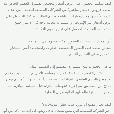
كيف يمكنك الحصول على عرض أسعار مخصص لصندوق العطور الخاص بك
اطلب عروض الأسعار مباشرةً من الشركات المصنعة للتغليف. من خلال
تقديم الأبعاد والمواد وخيارات الطباعة وحجم الطلب، يمكنك الحصول على
عرض أسعار عبر الإنترنت أو استشارة مجانية تأخذ في الاعتبار جميع
المتطلبات المحددة للحصول على تقدير دقيق للتكلفة.
أين يمكنك طلب علب العطور المخصصة وما هي العملية؟
يتضمن طلب علب العطور المخصصة خطوات واضحة بدءاً من استشارة
التصميم وحتى التسليم النهائي.
ما هي الخطوات من استشارة التصميم إلى التسليم النهائي
ابدأ باستشارة تصميم لمناقشة أفكارك ومواصفاتك. ويلي ذلك نموذج رقمي
أو نموذج بالحجم الطبيعي للموافقة عليه، ثم يبدأ الإنتاج، وغالباً ما يتم توفير
نماذج من الصناديق. يتم إجراء فحوصات الجودة قبل التسليم النهائي، مما
يضمن الشفافية والمعايير العالية طوال العملية.
كيف تختار مصنع أو مورد علب عطور موثوق به؟
اختر الشركة المصنعة التي تتمتع بسجل حافل وشهادات إيجابية. تأكد من أنها