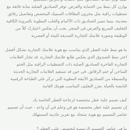
يوازن كل نمط بين الحماية والعرض. توفر الصناديق الصلبة متانة فائقة مع
تشطيبات راقية مثل مخزون البطاقات السميك المخصص وتفاصيل رقائق
معدنية، بينما تتميز الصناديق ذات الأكمام والعلب المطوية بالمرونة الكافية
للتغليف السريع والعرض في المتجر. يجب أن يعكس اختيارك كلاً من
الوظيفة وصورة علامتك التجارية الصديقة للبيئة أو العصرية.
ما هو نمط علبة العطر الذي يتناسب مع هوية علامتك التجارية بشكل أفضل
اختر نمط الصندوق الذي يعكس طابع علامتك التجارية. قد تختار العلامات
التجارية الفاخرة الصناديق الصلبة ذات التشطيبات الراقية مثل الختم
الساخن أو ختم الرقائق، في حين قد تستفيد العلامات التجارية الحديثة
والبسيطة من الصناديق الأنيقة المطوية التي تركز على الطباعة الرقمية
النابضة بالحياة. يعزز التغليف المناسب هويتك العامة.
كيف تصمم علبة عطر مخصصة لزجاجة العطر الخاصة بك
إن تصميم علبة عطر مخصصة هو فن وعلم في آن واحد - حيث أن تصميم
عناصر التصميم مع هوية منتجك مع تعزيز جاذبية المستهلك.
ما هي عناصر التصميم الرئيسية لتخصيص علب العطور؟