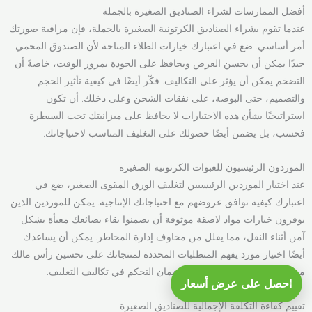
أفضل الممارسات لشراء الصناديق الصغيرة بالجملة
عندما تقوم بشراء الصناديق الكرتونية الصغيرة بالجملة، فإن مراقبة صورتك
أمر أساسي. ضع في اعتبارك خيارات الطلاء المتاحة لأن الصندوق المحمي
جيدًا يمكن أن يحسن العرض ويحافظ على الجودة بمرور الوقت، خاصةً أن
التضخم يمكن أن يؤثر على التكاليف. فكّر أيضًا في كيفية تأثير الحجم
والتصميم، حتى البوصة، على نفقات الشحن وعلى دخلك. أن تكون
استراتيجيًا بشأن هذه الاختيارات لا يحافظ على ميزانيتك تحت السيطرة
فحسب، بل يضمن أيضًا حصولك على التغليف المناسب لاحتياجاتك.
الموردون الرئيسيون للعبوات الكرتونية الصغيرة
عند اختيار الموردين الرئيسيين لتغليف الورق المقوى الصغير، ضع في
اعتبارك كيفية توافق عروضهم مع احتياجاتك الإنتاجية. يمكن للموردين الذين
يوفرون خيارات مواد لاصقة موثوقة أن يضمنوا بقاء بضائعك معبأة بشكل
آمن أثناء النقل، مما يقلل من مخاوف إدارة المخاطر. يمكن أن يساعدك
أيضًا اختيار مورد يفهم المتطلبات المحددة لمنتجاتك على تحسين رأس مالك
من خلال منع الأضرار المكلفة وضمان التحكم في تكاليف التغليف.
احصل على عرض أسعار
تقييم كفاءة التكلفة الإجمالية للصناديق الصغيرة