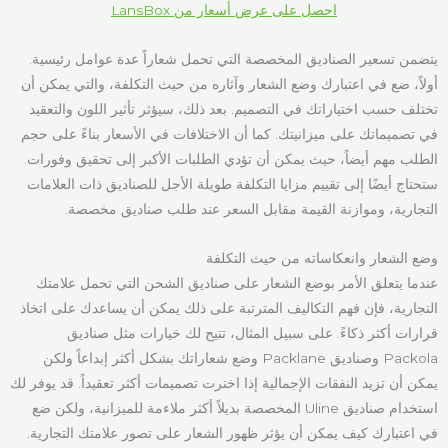
احصل على عرض أسعار من LansBox
يتضمن تسعير الصناديق المخصصة التي تحمل شعاراً عدة عوامل رئيسية.
أولاً، ضع في اعتبارك وضع الشعار وآثاره من حيث التكلفة، والتي يمكن أن
تختلف حسب اختياراتك في التصميم. بعد ذلك، سيؤثر تأثير اللون والتعقيد
في تصميماتك على ميزانيتك. كما أن الاختلافات في الأسعار بناءً على حجم
الطلب مهم أيضاً، حيث يمكن أن تؤدي الطلبات الأكبر إلى تحقيق وفورات.
ستحتاج أيضًا إلى تقييم مزايا التكلفة طويلة الأجل للصناديق ذات العلامات
التجارية، وموازنة القيمة مقابل السعر عند طلب صناديق مخصصة.
وضع الشعار وانعكاساته من حيث التكلفة
عندما يتعلق الأمر بوضع الشعار على صناديق الشحن التي تحمل علامتك
التجارية، فإن فهم التكاليف المترتبة على ذلك يمكن أن يساعدك على اتخاذ
قرارات أكثر ذكاءً. على سبيل المثال، تتيح لك خيارات مثل صناديق
Packola وصناديق Packlane وضع شعاراتك بشكل أكثر إبداعاً ولكن
يمكن أن تزيد النفقات الإجمالية إذا اخترت تصميمات أكثر تعقيداً. قد يوفر لك
استخدام صناديق Uline المخصصة بديلاً أكثر ملاءمة للميزانية، ولكن ضع
في اعتبارك كيف يمكن أن يؤثر ظهور الشعار على تصور علامتك التجارية.