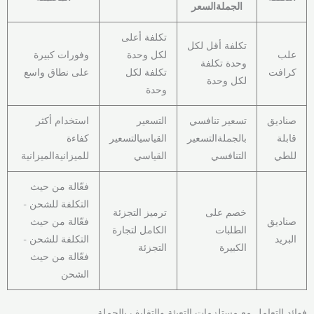
الجملةالسعر
تكلفة أعلى
تكلفة أقل لكل
علب
لكل وحدة
وفورات كبيرة
وحدة تكلفة
كرافت
تكلفة لكل
على نطاق واسع
لكل وحدة
وحدة
صناديق
تسعير تنافسي
التسعير
استخدام أكثر
قابلة
بالجملةالتسعير
القياسيالتسعير
كفاءة
للطي
التنافسي
القياسي
للميزانيةالميزانية
فعّالة من حيث
التكلفة للشحن -
خصم على
ترميز التجزئة
صناديق
فعّالة من حيث
الطلبات
الكامل لتجارة
البريد
التكلفة للشحن -
الكبيرة
التجزئة
فعّالة من حيث
الشحن
فوائد التعامل مع مستلزمات التعبئة والتغليف بالجملة