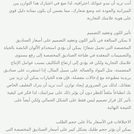
أنت تريد أن تبدو عبواتك احترافية، لذا ضع في اعتبارك هذا التوازن بين
الميزانية والجودة عند وضع شعارك، مما يضمن أن يكون بمثابة دليل قوي
على هوية علامتك التجارية.
تأثير اللون وتعقيد التصميم
لا يمكن المبالغة في تأثير اللون وتعقيد التصميم على أسعار الصناديق
المخصصة التي تحمل شعارًا. يمكن أن يؤدي استخدام الألوان النابضة بالحياة
والتصميمات المعقدة في طباعة الصناديق المخصصة إلى رفع مستوى
علامتك التجارية ولكن قد يؤدي إلى ارتفاع التكاليف بسبب عوامل الإنتاج
المتضمنة، مثل المواد والعمالة. على سبيل المثال، إذا استقرت على صناديق
بريدية مطبوعة مع إدخالات مفصلة، فإن هذه الخيارات يمكن أن تزيد من
نفقاتك، لذلك من الضروري إيجاد توازن. أنت تريد أن يترك التغليف الخاص
بك انطباعاً ملفتاً للنظر دون أن يؤثر ذلك على ميزانيتك، لذا فكر في كيفية
تأثير كل قرار تصميم ليس فقط على الشكل الجمالي ولكن أيضاً على
النتيجة النهائية.
الاختلافات في الأسعار بناءً على حجم الطلب
يمكن أن يؤثر حجم طلبك بشكل كبير على أسعار الصناديق المخصصة التي