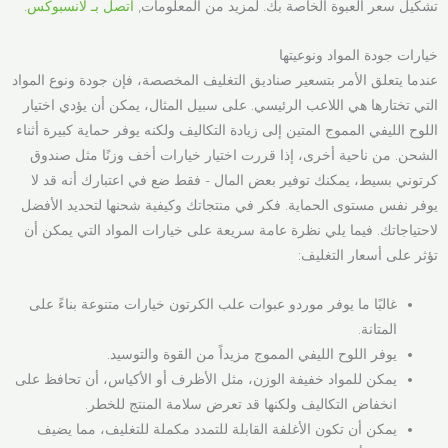
تشكيل سعر العبوة الخاصة بك. لمزيد من المعلومات,
اتصل بـ لانسبوكس
.
خيارات جودة المواد ونوعيتها
عندما يتعلق الأمر بتسعير صناديق التغليف المخصصة، فإن جودة ونوع المواد
التي تختارها هي اللاعب الرئيسي. على سبيل المثال، يمكن أن يؤدي اختيار
اللوح الليفي المموج المتين إلى زيادة التكاليف ولكنه يوفر حماية كبيرة أثناء
الشحن. من ناحية أخرى، إذا قررت اختيار خيارات أخف وزنًا مثل صندوق
كرتوني بسيط، يمكنك توفير بعض المال - فقط ضع في اعتبارك أنه قد لا
يوفر نفس مستوى الحماية. فكر في منتجاتك وكيفية شحنها لتحديد الأفضل
لاحتياجاتك. فيما يلي نظرة عامة سريعة على خيارات المواد التي يمكن أن
تؤثر على أسعار التغليف:
غالبًا ما يوفر موردو عبوات علب الكرتون خيارات متنوعة بناءً على
المتانة.
يوفر اللوح الليفي المموج مزيداً من القوة والتوسيد.
يمكن للمواد خفيفة الوزن، مثل الأظرف أو الأكياس، أن تحافظ على
انخفاض التكاليف ولكنها قد تعرض سلامة المنتج للخطر.
يمكن أن تكون الأغلفة القابلة للتمدد مكملة للتغليف، مما يضيف