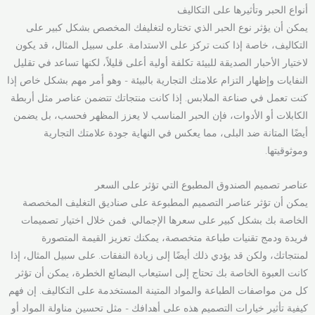
أنواع الحبر وتأثيرها على التكاليف
يمكن أن يؤثر نوع الحبر الذي تختاره لتغليفك المخصص بشكل كبير على
التكاليف، خاصة إذا كنت تركز على الاستدامة. على سبيل المثال، قد يكون
لاختيار الأحبار الصديقة للبيئة تكلفة أولية أعلى قليلاً، لكنها تساعد في تقليل
النفايات وإظهار التزام علامتك التجارية بالبيئة - وهو أمر مهم بشكل خاص إذا
كنت تعمل في صناعة الملابس. إذا كانت منتجاتك تتضمن عناصر مثل أربطة
الكابلات أو الأدوات، فإن الحبر المناسب لا يعزز المظهر فحسب، بل يضمن
أيضًا المتانة ضد البلى، مما يعكس في النهاية جودة علامتك التجارية
وموثوقيتها.
عناصر تصميم الصندوق المطبوع التي تؤثر على السعر
يمكن أن تؤثر عناصر التصميم المطبوعة على صناديق التغليف المخصصة
الخاصة بك بشكل كبير على سعرها الإجمالي. فمن خلال اختيار تصميمات
فريدة ودمج تقنيات طباعة متخصصة، يمكنك تعزيز القيمة المتصورة
لمنتجاتك، ولكن قد يؤدي ذلك أيضًا إلى زيادة النفقات. على سبيل المثال، إذا
كانت العبوة الخاصة بك تحتاج إلى استيعاب البضائع الخطرة، يمكن أن تؤثر
كل من مواصفات الطباعة والمواد المتينة المستخدمة على التكاليف. إن فهم
كيفية تأثير خيارات التصميم هذه على أهدافك - مثل تحسين مناولة المواد أو