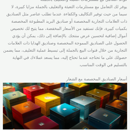
يوفر لك التعامل مع مستلزمات التعبئة والتغليف بالجملة مزايا كبيرة، لا
سيما من حيث توفير التكاليف والكفاءة. عندما تطلب عناصر مثل الصناديق
ذات العلامات التجارية المخصصة أو صناديق البريد المطبوعة المخصصة
بكميات كبيرة، فإنك تستفيد من الأسعار المخفضة، مما يتيح لك تخصيص
أموال إضافية لتحسين عرض منتجك. بالإضافة إلى ذلك، يمكن أن يؤدي
الحصول على الصناديق المموجة المخصصة وصناديق الهدايا ذات العلامات
التجارية من خلال قنوات البيع بالجملة إلى تبسيط عملية التغليف، مما يضمن
حصولك على ما تحتاجه عندما تحتاج إليه، مما يسعد عملاءك في النهاية
بالتسليم في الوقت المناسب.
أسعار الصناديق المخصصة مع الشعار