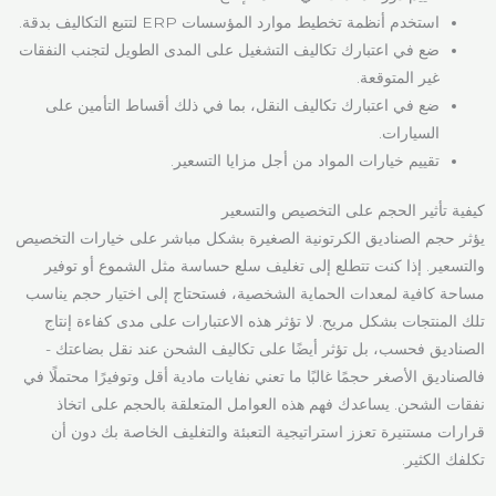
استخدم أنظمة تخطيط موارد المؤسسات ERP لتتبع التكاليف بدقة.
ضع في اعتبارك تكاليف التشغيل على المدى الطويل لتجنب النفقات
غير المتوقعة.
ضع في اعتبارك تكاليف النقل، بما في ذلك أقساط التأمين على
السيارات.
تقييم خيارات المواد من أجل مزايا التسعير.
كيفية تأثير الحجم على التخصيص والتسعير
يؤثر حجم الصناديق الكرتونية الصغيرة بشكل مباشر على خيارات التخصيص
والتسعير. إذا كنت تتطلع إلى تغليف سلع حساسة مثل الشموع أو توفير
مساحة كافية لمعدات الحماية الشخصية، فستحتاج إلى اختيار حجم يناسب
تلك المنتجات بشكل مريح. لا تؤثر هذه الاعتبارات على مدى كفاءة إنتاج
الصناديق فحسب، بل تؤثر أيضًا على تكاليف الشحن عند نقل بضاعتك -
فالصناديق الأصغر حجمًا غالبًا ما تعني نفايات مادية أقل وتوفيرًا محتملًا في
نفقات الشحن. يساعدك فهم هذه العوامل المتعلقة بالحجم على اتخاذ
قرارات مستنيرة تعزز استراتيجية التعبئة والتغليف الخاصة بك دون أن
تكلفك الكثير.