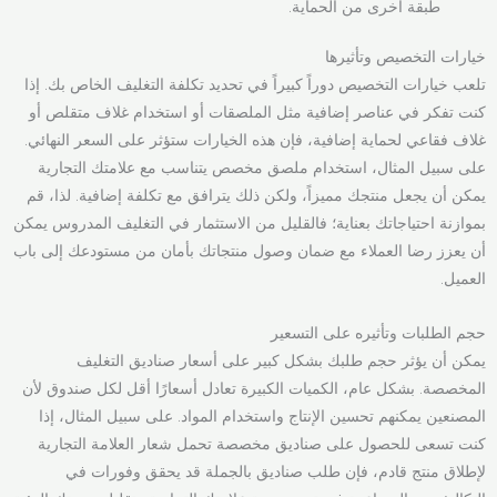
طبقة أخرى من الحماية.
خيارات التخصيص وتأثيرها
تلعب خيارات التخصيص دوراً كبيراً في تحديد تكلفة التغليف الخاص بك. إذا
كنت تفكر في عناصر إضافية مثل الملصقات أو استخدام غلاف متقلص أو
غلاف فقاعي لحماية إضافية، فإن هذه الخيارات ستؤثر على السعر النهائي.
على سبيل المثال، استخدام ملصق مخصص يتناسب مع علامتك التجارية
يمكن أن يجعل منتجك مميزاً، ولكن ذلك يترافق مع تكلفة إضافية. لذا، قم
بموازنة احتياجاتك بعناية؛ فالقليل من الاستثمار في التغليف المدروس يمكن
أن يعزز رضا العملاء مع ضمان وصول منتجاتك بأمان من مستودعك إلى باب
العميل.
حجم الطلبات وتأثيره على التسعير
يمكن أن يؤثر حجم طلبك بشكل كبير على أسعار صناديق التغليف
المخصصة. بشكل عام، الكميات الكبيرة تعادل أسعارًا أقل لكل صندوق لأن
المصنعين يمكنهم تحسين الإنتاج واستخدام المواد. على سبيل المثال، إذا
كنت تسعى للحصول على صناديق مخصصة تحمل شعار العلامة التجارية
لإطلاق منتج قادم، فإن طلب صناديق بالجملة قد يحقق وفورات في