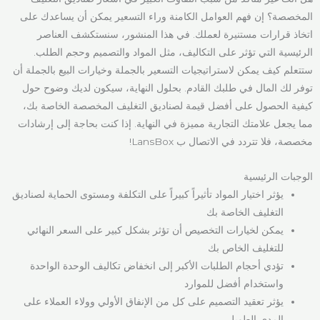
المخصصة؟ إن فهم العوامل الكامنة وراء التسعير يمكن أن يساعدك على
اتخاذ قرارات مستنيرة لعملك. في هذا المنشور، سنستكشف العناصر
الرئيسية التي تؤثر على التكاليف، مثل المواد والتصميم وحجم الطلب.
ستتعلم كيف يمكن لاستراتيجيات التسعير بالجملة وخيارات البيع بالجملة أن
توفر لك المال في طلبك القادم. بحلول النهاية، سيكون لديك وضوح حول
كيفية الحصول على أفضل قيمة لصناديق التغليف المخصصة الخاصة بك،
مما يجعل علامتك التجارية مميزة في النهاية. إذا كنت بحاجة إلى إرشادات
مخصصة، فلا تتردد في الاتصال ب LansBox!
الوجبات الرئيسية
يؤثر اختيار المواد تأثيراً كبيراً على التكلفة ومستوى الحماية لصناديق
التغليف الخاصة بك
يمكن لخيارات التخصيص أن تؤثر بشكل كبير على السعر النهائي
للتغليف الخاص بك
تؤدي أحجام الطلبات الأكبر إلى انخفاض تكاليف الوحدة الواحدة
واستخدام أفضل للموارد
يؤثر تعقيد التصميم على كل من الإنفاق الأولي وولاء العملاء على
المدى الطويل