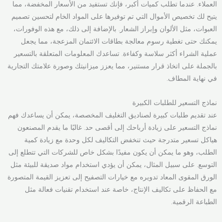
العملاء. عندما تطلب كميات أكبر، فإنك تستفيد من الأسعار المخفضة، مما
يتيح لك تخصيص الأموال التي تم توفيرها على المواد الخام لتحسين تصميم
العبوات، مثل الألوان وإبراز الشعار. بالإضافة إلى ذلك، مع هذه الوفورات،
يمكنك حتى تغطية رسوم معالجة بطاقات الائتمان المزعجة، مما يجعل
عملية الشراء أكثر سلاسة وكفاءة. تساعدك المعلومات المتعلقة بالتسعير
بالجملة على اتخاذ قرار مستنير، مما يعزز ميزانيتك وصورة علامتك التجارية
في نهاية المطاف.
نماذج التسعير للطلبات الكبيرة
عند تقديم طلبات كبيرة لصناديق التغليف المخصصة، يمكن أن يساعدك فهم
نماذج التسعير على زيادة أرباحك إلى أقصى حد. غالبًا ما يقدم المصنعون
هياكل تسعير متدرجة حيث تنخفض التكاليف لكل وحدة مع زيادة كمية
الطلب، وهو ما يمكن أن يكون مفيدًا بشكل خاص للشركات التي تتطلع إلى
التوسع. على سبيل المثال، يمكن أن يؤدي استخدام مواد صديقة للبيئة مثل
الورق المقوى المعاد تدويره مع خيارات التصفيح إلى تعزيز القيمة المتصورة
مع الحفاظ على تكاليف الإنتاج، خاصة عند استخدام تقنيات فعالة مثل
الطباعة الرقمية.