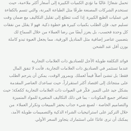
تحمل شعارًا. غالبًا ما تؤدي الكميات الكبيرة إلى أسعار أكثر ملاءمة، حيث
تستخدم الشركات المصنعة طرقًا مثل الطباعة المرنة، والتي تتسم بالكفاءة
في عمليات الطبع الكبيرة. إذا كنت تتطلع إلى تقليل التكاليف مع ضمان وقت
تسليم جيد، فإن الطلب بكميات كبيرة هو خطوة ذكية. فهو لا يقلل من نفقات
كل وحدة فحسب، بل يعزز أيضًا من رضا العملاء من خلال السماح لك
بتضمين عناصر إضافية مثل المناديل الورقية، مما يجعل العبوة تبدو كاملة
بوزن أقل عند الشحن.
فوائد التكلفة طويلة الأجل للصناديق ذات العلامات التجارية
عندما تستثمر في الصناديق ذات العلامات التجارية، فأنت لا تنفق المال
فقط؛ بل تنشئ أصلاً قيماً لعملك. وبمرور الوقت، يمكن أن يترجم الطلب
على منتجاتك إلى اقتصاد أكثر استقراراً، حيث تساعدك العناصر المقدمة
بشكل جيد على التميز. فكّر في العبوات ذات العلامات التجارية ككعكة؛ حيث
تتضافر جميع المكونات - بما في ذلك التكاليف المتغيرة للمواد المتميزة
والتصاميم الخاصة - لصنع شيء جذاب يحفز المبيعات وتكرار العملاء. من
خلال التركيز على استراتيجيات الشراء الذكية والتصميمات طويلة الأمد،
يمكنك أن ترى عائدًا على استثمارك يتجاوز السعر الأولي.