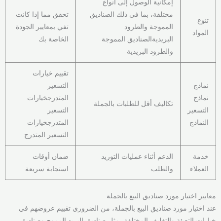
إمكانية الوصول إلى أنواع
مختلفة، بما في ذلك الصناديق
تحقق مما إذا كانت
تنوع
المموجة والطرود
تفي بمعايير الجودة
المواد
البريديةالصناديق المموجة
الخاصة بك
والطرود البريدية
تقييم خيارات
نماذج
التسعير
نماذج
المتدرجخيارات
تكاليف أقل للطلبات بالجملة
التسعير
التسعير
النماذج
المتدرجخيارات
التسعير المتدرج
خدمة
الدعم أثناء عمليات التوريد
ضمان أوقات
العملاء
والطلب
استجابة سريعة
معايير اختيار مورد صناديق البيع بالجملة
عند اختيار مورد صناديق البيع بالجملة، من الضروري تقييم عروضهم في
خيارات التعبئة والتغليف المختلفة، مثل صناديق البريد المموج وصناديق