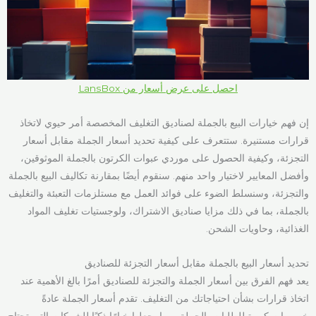
احصل على عرض أسعار من LansBox
إن فهم خيارات البيع بالجملة لصناديق التغليف المخصصة أمر حيوي لاتخاذ
قرارات مستنيرة. ستتعرف على كيفية تحديد أسعار الجملة مقابل أسعار
التجزئة، وكيفية الحصول على موردي عبوات الكرتون بالجملة الموثوقين،
وأفضل المعايير لاختيار واحد منهم. سنقوم أيضًا بمقارنة تكاليف البيع بالجملة
والتجزئة، وسنسلط الضوء على فوائد العمل مع مستلزمات التعبئة والتغليف
بالجملة، بما في ذلك مزايا صناديق الاشتراك، ولوجستيات تغليف المواد
الغذائية، وحاويات الشحن.
تحديد أسعار البيع بالجملة مقابل أسعار التجزئة للصناديق
يعد فهم الفرق بين أسعار الجملة والتجزئة للصناديق أمرًا بالغ الأهمية عند
اتخاذ قرارات بشأن احتياجاتك من التغليف. تقدم أسعار الجملة عادةً
خصومات كبيرة للطلبات بالجملة، مما يجعلها خيارًا ذكيًا للشركات التي تحتاج