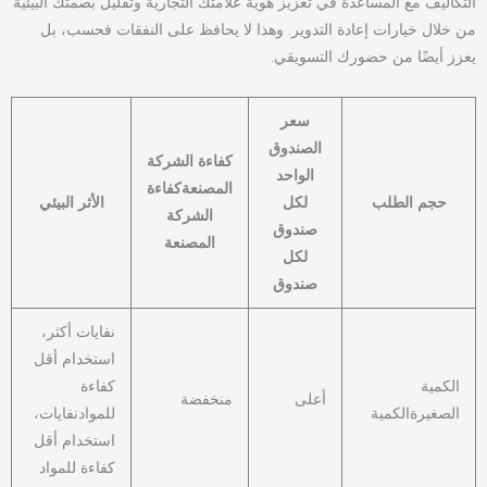
التكاليف مع المساعدة في تعزيز هوية علامتك التجارية وتقليل بصمتك البيئية
من خلال خيارات إعادة التدوير. وهذا لا يحافظ على النفقات فحسب، بل
يعزز أيضًا من حضورك التسويقي.
سعر
الصندوق
كفاءة الشركة
الواحد
المصنعةكفاءة
حجم الطلب
لكل
الأثر البيئي
الشركة
صندوق
المصنعة
لكل
صندوق
نفايات أكثر،
استخدام أقل
الكمية
كفاءة
أعلى
منخفضة
الصغيرةالكمية
للموادنفايات،
استخدام أقل
كفاءة للمواد