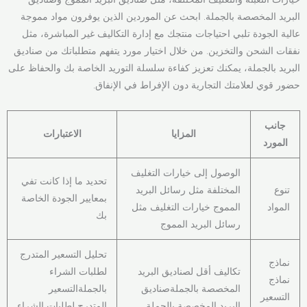
البريد المخصصة بالجملة. ابحث عن الموردين الذين يوفرون مواد مموجة
عالية الجودة تلبي احتياجات منتجك مع إدارة التكاليف غير المباشرة، مثل
نفقات الشحن والتخزين. من خلال اختيار مورد يتفهم متطلباتك من صناديق
البريد بالجملة، يمكنك تعزيز كفاءة سلسلة التوريد الخاصة بك والحفاظ على
حضور قوي لعلامتك التجارية دون الإفراط في الإنفاق.
جانب
المزايا
الاعتبارات
المورد
الوصول إلى خيارات التغليف
تحديد ما إذا كانت تفي
تنوع
المختلفة مثل رسائل البريد
بمعايير الجودة الخاصة
المواد
المموج خيارات التغليف مثل
بك
رسائل البريد المموج
تحليل التسعير المتدرج
نماذج
تكاليف أقل لصناديق البريد
لطلبات الشراء
نماذج
المخصصة بالجملةصناديق
بالجملةالتسعير
التسعير
البريد المخصصة بالجملة
المتدرج لطلبات الشراء