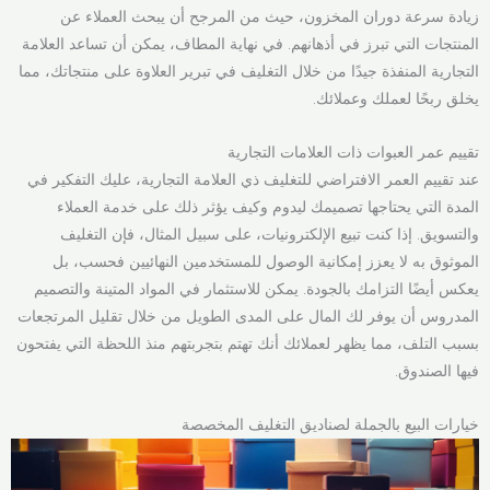
زيادة سرعة دوران المخزون، حيث من المرجح أن يبحث العملاء عن
المنتجات التي تبرز في أذهانهم. في نهاية المطاف، يمكن أن تساعد العلامة
التجارية المنفذة جيدًا من خلال التغليف في تبرير العلاوة على منتجاتك، مما
يخلق ربحًا لعملك وعملائك.
تقييم عمر العبوات ذات العلامات التجارية
عند تقييم العمر الافتراضي للتغليف ذي العلامة التجارية، عليك التفكير في
المدة التي يحتاجها تصميمك ليدوم وكيف يؤثر ذلك على خدمة العملاء
والتسويق. إذا كنت تبيع الإلكترونيات، على سبيل المثال، فإن التغليف
الموثوق به لا يعزز إمكانية الوصول للمستخدمين النهائيين فحسب، بل
يعكس أيضًا التزامك بالجودة. يمكن للاستثمار في المواد المتينة والتصميم
المدروس أن يوفر لك المال على المدى الطويل من خلال تقليل المرتجعات
بسبب التلف، مما يظهر لعملائك أنك تهتم بتجربتهم منذ اللحظة التي يفتحون
فيها الصندوق.
خيارات البيع بالجملة لصناديق التغليف المخصصة