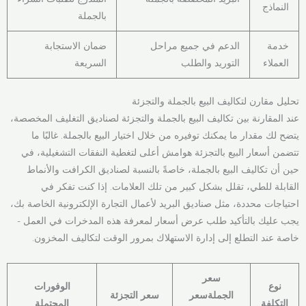
النماذج
بالجملة
خدمة
الدعم في جميع مراحل
ضمان الاستجابة
العملاء
التوريد والطلب
السريعة
تحليل مقارن لتكاليف البيع بالجملة والتجزئة
عند المقارنة بين تكاليف البيع بالجملة والتجزئة لصناديق التغليف المخصصة،
يتضح لك مقدار ما يمكنك توفيره من خلال اختيار البيع بالجملة. غالبًا ما
تتضمن أسعار البيع بالتجزئة هوامش أعلى لتغطية النفقات التشغيلية، في
حين أن تكاليف البيع بالجملة، خاصةً بالنسبة لصناديق الكرافت والأنماط
القابلة للطي، تقلل بشكل كبير من تلك العلامات. إذا كنت تفكر في
احتياجات محددة، مثل صناديق البريد لأعمال التجارة الإلكترونية الخاصة بك،
يجب عليك بالتأكيد طلب عرض أسعار لمعرفة هذه المدخرات في العمل -
خاصة عند التطلع إلى إدارة الاستهلاك بمرور الوقت لتكاليف المخزون.
سعر
نوع
الوفورات
الجملةسعر
سعر التجزئة
التكلفة
المحتملة