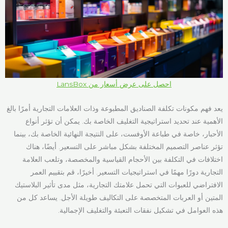
احصل على عرض أسعار من LansBox
يعد فهم مكونات تكلفة الصناديق المطبوعة وذات العلامات التجارية أمرًا بالغ
الأهمية عند تحديد استراتيجية التغليف الخاصة بك. يمكن أن تؤثر أنواع
الأحبار، خاصة في طباعة الأوفست، على النتيجة النهائية الخاصة بك، بينما
تؤثر عناصر التصميم المختلفة بشكل مباشر على التسعير. أيضًا، هناك
اختلافات في التكلفة بين الأحجام القياسية والمخصصة، وتلعب العلامة
التجارية دورًا مهمًا في استراتيجيات التسعير. أخيرًا، قم بتقييم العمر
الافتراضي للعبوات التي تحمل علامتك التجارية، مثل مدى تأثير البلاستيك
المتين أو العربات المتخصصة على التكاليف طويلة الأجل. يساعد كل من
هذه العوامل في تشكيل نفقات التعبئة والتغليف الإجمالية.