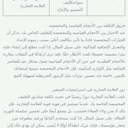
سواءتكاليف
العلامة التجارية
التصميم والإنتاج
فروق التكلفة بين الأحجام القياسية والمخصصة
عند الاختيار بين الأحجام القياسية والمخصصة للتغليف الخاص بك، تذكر أن
الخيارات المخصصة عادةً ما تأتي بتكاليف أعلى بسبب رسوم الإعداد
والتعديل الإضافية للماكينة. على سبيل المثال، إذا كنت تتطلع إلى إنشاء علبة
بيتزا مصممة خصيصًا تلفت الأنظار حقًا، فقد ترى ارتفاعًا في النفقات مقارنة
بالأحجام التقليدية. في حين أن الأحجام القياسية تعمل بشكل جيد للعناصر
الشائعة مثل اللوازم المكتبية، فإن الأحجام المخصصة تسمح لمنتجاتك
بالتميز، خاصة عند تضمين ميزات مثل الرموز الشريطية لسهولة التتبع.
دور العلامة التجارية في استراتيجيات التسعير
تلعب العلامة التجارية دورًا رئيسيًا في تحديد تكلفة صناديق التغليف
المخصصة الخاصة بك. عندما تستثمر في هوية قوية للعلامة التجارية، فإن
ذلك لا يعزز ولاء العملاء فحسب، بل يشجع أيضًا على تحسين سلسلة التوريد
الفعالة. على سبيل المثال، إذا كنت تستخدم أكياسًا ورقية مطبوعة تبرز
شعار مؤسستك، فإنك تترك انطباعًا أوليًا لا يُنسى. يمكن أن يؤدي ذلك إلى