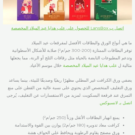
اتصل ب LansBox للحصول على علب هدايا عيد الميلاد المخصصة
ما هي أنواع الورق والبطاقات الأفضل لمفرقعات عيد الميلاد
توفر البطاقات الممتازة (200-300 جم/م²) صلابة للأشكال الأسطوانية
وتدعم المطبوعات النابضة بالحياة مثل رقاقات الثلج أو الرنة، مما يجعلها
مثالية ل
علب هدايا عيد الميلاد المخصصة
خلال موسم الأعياد.
يضفي ورق الكرافت غير المطلي مظهرًا ريفيًا وصديقًا للبيئة، بينما يساعد
ورق التغليف المتخصص الذي يحتوي على نسبة عالية من القطن على منع
التمزق عند فرقعة البسكويت. لمزيد من الاستفسارات عن التغليف، يُرجى
اتصل بـ لانسبوكس
.
يمنع انهيار البطاقات الأثقل وزناً (250 جم/م²)
كرافت معاد تدويره (180 جم/م2) يوازن بين القوة والاستدامة
ورق مصفح يقاوم الرطوبة ويحافظ على الحواف هشة