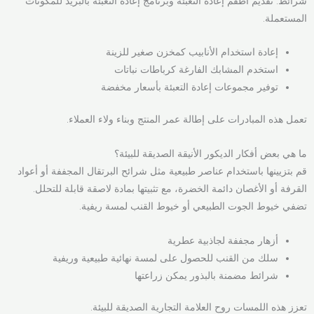
شرائط. تقديم أطقم إعادة التعبئة وبرنامج إعادة التعبئة بالبريد للمكونات
المستعملة.
إعادة استخدام الأنابيب كمخزن صغير للزينة
استخدم المشابك الفارغة كرباطات نباتات
توفير مجموعات إعادة التعبئة بأسعار مخفضة
تعمل هذه المبادرات على إطالة عمر المنتج وبناء ولاء العملاء.
ما هي بعض أفكار الديكور الأنيقة الصديقة للبيئة؟
قم بتزيينها باستخدام عناصر طبيعية مثل شرائح البرتقال المجففة أو أعواد
القرفة أو الأغصان دائمة الخضرة، مع تثبيتها بمادة لاصقة قابلة للتحلل.
تضفي خيوط الجوت الطبيعي أو خيوط القنب لمسة ريفية.
أزهار مجففة لجاذبية عطرية
سلك من القنب للحصول على لمسة نهائية طبيعية وريفية
شرائط مضمنة بالبذور يمكن زراعتها
تعزز هذه اللمسات روح العلامة التجارية الصديقة للبيئة.