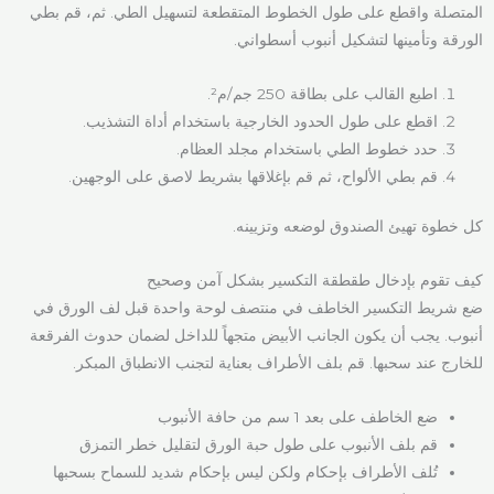
المتصلة واقطع على طول الخطوط المتقطعة لتسهيل الطي. ثم، قم بطي
الورقة وتأمينها لتشكيل أنبوب أسطواني.
اطبع القالب على بطاقة 250 جم/م².
اقطع على طول الحدود الخارجية باستخدام أداة التشذيب.
حدد خطوط الطي باستخدام مجلد العظام.
قم بطي الألواح، ثم قم بإغلاقها بشريط لاصق على الوجهين.
كل خطوة تهيئ الصندوق لوضعه وتزيينه.
كيف تقوم بإدخال طقطقة التكسير بشكل آمن وصحيح
ضع شريط التكسير الخاطف في منتصف لوحة واحدة قبل لف الورق في
أنبوب. يجب أن يكون الجانب الأبيض متجهاً للداخل لضمان حدوث الفرقعة
للخارج عند سحبها. قم بلف الأطراف بعناية لتجنب الانطباق المبكر.
ضع الخاطف على بعد 1 سم من حافة الأنبوب
قم بلف الأنبوب على طول حبة الورق لتقليل خطر التمزق
تُلف الأطراف بإحكام ولكن ليس بإحكام شديد للسماح بسحبها