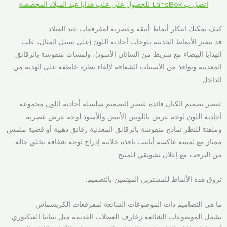
اتصل ب LansBox للحصول على علب هدايا عيد الميلاد المخصصة
كيف يمكنك ابتكار أنماط أنيقة وعصرية لمفرقعات عيد الميلاد
قد تتميز الأنماط الحديثة بلوحات أحادية اللون (على سبيل المثال، علب
الهدايا البيضاء مع شريط من الساتان الأسود)، ولمسات منقوشة بالرقائق
المعدنية ونوافذ من الأسيتات الشفافة لإلقاء نظرة خاطفة على الهدية من
الداخل.
عنصر تصميم الكيان فائدة عنصر التصميم سلسلة أحادية اللون مجموعة
أحادية اللون لوحة عرض باللونين الأبيض والأسود لوحة عرض عصرية
وملفتة للنظر نماذج منقوشة بالرقائق المعدنية رقائق ذهبية أو فضية ملمس
ممتاز مع لمسة عاكسة أنابيب نافذة خلاتية إدراج لوحة شفافة تخلق حالة
من الترقب مع إعلان تشويقي للمنتج
تروق هذه الأنماط للمشترين المهتمين بالتصميم.
ما هي التصاميم ذات الموضوعات الشائعة لمفرقعات الكريسماس
تشمل الموضوعات الشائعة زخارف العطلات القديمة مثل سانتا الفيكتوري