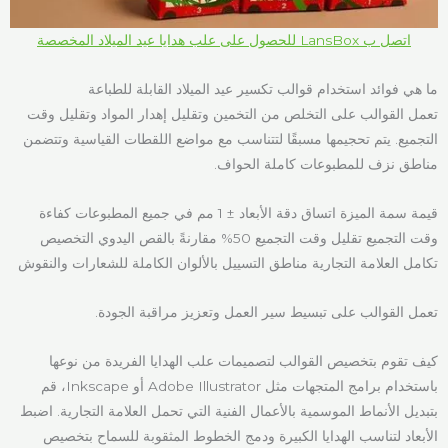
اتصل ب LansBox للحصول على علب هدايا عيد الميلاد المخصصة
ما هي فوائد استخدام قوالب تكسير عيد الميلاد القابلة للطباعة
تعمل القوالب على التخلص من التخمين وتقليل إهدار المواد وتقليل وقت
التجميع. يتم تحجيمها مسبقًا لتتناسب مع مواضع اللقطات القياسية وتتضمن
مناطق نزف للمطبوعات كاملة الحواف.
قيمة سمة الميزة اتساق دقة الأبعاد ± 1 مم في جميع المطبوعات كفاءة
وقت التجميع تقليل وقت التجميع 50% مقارنةً بالقص اليدوي التخصيص
تكامل العلامة التجارية مناطق التسييل بالألوان الكاملة للشعارات والنقوش
تعمل القوالب على تبسيط سير العمل وتعزيز مراقبة الجودة.
كيف تقوم بتخصيص القوالب لتصميمات علب الهدايا الفريدة من نوعها
باستخدام برامج المتجهات مثل Adobe Illustrator أو Inkscape، قم
بتبديل الأنماط الموسمية بالأعمال الفنية التي تحمل العلامة التجارية. اضبط
الأبعاد لتناسب الهدايا الكبيرة ودمج الخطوط المثقوبة للسماح بتخصيص