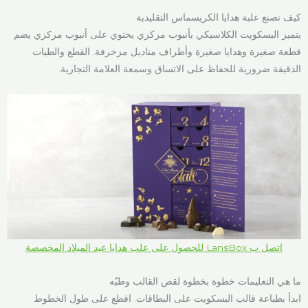
كيف تصنع علبة هدايا الكريسماس التقليدية
يتميز البسكويت الكلاسيكي بأنبوب مركزي يحتوي على أنبوب مركزي يضم
قطعة صغيرة وهدايا صغيرة وأطراف مناديل مزخرفة. القطع والطيات
الدقيقة ضرورية للحفاظ على الاتساق وسمعة العلامة التجارية.
اتصل ب LansBox للحصول على علب هدايا عيد الميلاد المخصصة
ما هي التعليمات خطوة بخطوة لقص القالب وطيّه
ابدأ بطباعة قالب البسكويت على البطاقات. اقطع على طول الخطوط