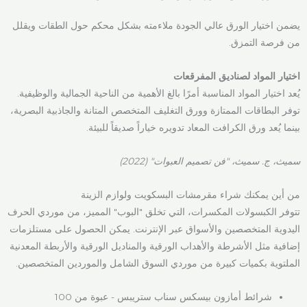
يضمن اختيار الورق عالي الجودة ملاءمته بشكل محكم حول الطقات ويقلل
من فرصة التمزق.
اختيار المواد لصناديق المفرقعات
يُعد اختيار المواد المناسبة أمرًا بالغ الأهمية من الناحية الجمالية والوظيفية.
توفر البطاقات الممتازة وورق التغليف المتخصص المتانة والجاذبية البصرية،
بينما يُعد ورق الكرافت المعاد تدويره خياراً صديقاً للبيئة.
سميث، ج. سميث، "فن تصميم العبوات" (2022)
من أين يمكنك شراء مقرمشات البسكويت ولوازم الزينة
تتوفر الكبسولات المكسرات، التي تخلق "البوب" المميز، من موردي الحرف
اليدوية المتخصصين والأسواق عبر الإنترنت. يمكن الحصول على مستلزمات
إضافية مثل الأشرطة والأهداب الورقية والمناديل الورقية والأربطة المعدنية
الملتوية بكميات كبيرة من موردي السوق الشامل والموردين المتخصصين.
شرائط أمازون بيسكس سناب ستريبس - عبوة من 100