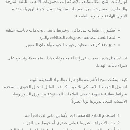
أو رقاقات الثلج الكلاسيكية، بالإضافة إلى مجموعات الألعاب الليلية المرحة
والتصاميم المستوحاة من تصميمات مستوحاة من أجواء الهيغ باستخدام
الألوان الهادئة والخيوط الطبيعية.
فيكتوري: طبعات بني داكن، وشريط دانتيل، وعلامات نحاسية عتيقة
ليلة اللعب: مطابقة مجموعات البطاقات والنرد
Hygge: كرافت محايد وخيوط الجوت وأغصان الصنوبر
تساعد مثل هذه السمات في إنشاء مجموعات هدايا متماسكة وتشجع على
شراء باقات الهدايا.
كيف يمكنك دمج الأشرطة والزخارف والمواد الصديقة للبيئة
استبدل الشريط البلاستيكي بلاصق الكرافت القابل للتحلل الحيوي واستخدم
شرائط قطنية عضوية. تضيف العلامات المصنوعة من ورق البذور وبقايا
الأقمشة المعاد تدويرها لوناً عضوياً.
استخدم المادة اللاصقة ذات الأساس مائي لدرزات آمنة.
تُلف الأطراف بشريط قطني عضوي أو خيوط من الجوت.
أرفق بطاقات هدايا من ورق البذور مطبوع عليها تصاميم احتفالية.