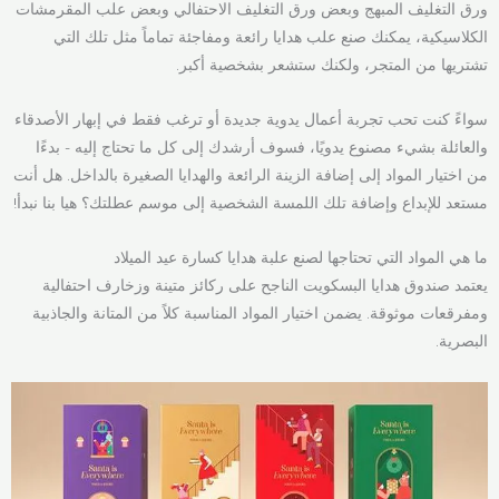
ورق التغليف المبهج وبعض ورق التغليف الاحتفالي وبعض علب المقرمشات
الكلاسيكية، يمكنك صنع علب هدايا رائعة ومفاجئة تماماً مثل تلك التي
تشتريها من المتجر، ولكنك ستشعر بشخصية أكبر.
سواءً كنت تحب تجربة أعمال يدوية جديدة أو ترغب فقط في إبهار الأصدقاء
والعائلة بشيء مصنوع يدويًا، فسوف أرشدك إلى كل ما تحتاج إليه - بدءًا
من اختيار المواد إلى إضافة الزينة الرائعة والهدايا الصغيرة بالداخل. هل أنت
مستعد للإبداع وإضافة تلك اللمسة الشخصية إلى موسم عطلتك؟ هيا بنا نبدأ!
ما هي المواد التي تحتاجها لصنع علبة هدايا كسارة عيد الميلاد
يعتمد صندوق هدايا البسكويت الناجح على ركائز متينة وزخارف احتفالية
ومفرقعات موثوقة. يضمن اختيار المواد المناسبة كلاً من المتانة والجاذبية
البصرية.