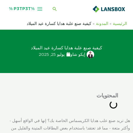
خطي
البحث
%P3TP3T %
لى
لمحتوى
الرئيسية
المدونة
كيفية صنع علبة هدايا كسارة عيد الميلاد
كيفية صنع علبة هدايا كسارة عيد الميلاد
إيكو شاو
يوليو 25, 2025
المحتويات
هل تريد صنع علب هدايا الكريسماس الخاصة بك؟ إنها في الواقع أسهل -
وأكثر متعة - مما قد تعتقد! باستخدام بعض البطاقات المتينة والقليل من