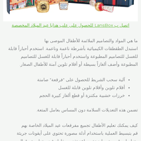
اتصل ب LansBox للحصول على علب هدايا عيد الميلاد المخصصة
ما هي المواد والتصاميم الملائمة للأطفال الموصى بها
استبدل الطقطقات الكيميائية بأشرطة ناعمة وناعمة. استخدم أحباراً قابلة
للغسل للتصاميم المطبوعة واستخدم أحباراً قابلة للغسل للتصاميم
المطبوعة وأضف ألغازاً بسيطة أو أقلام تلوين آمنة للأطفال الصغار.
آلية سحب الشريط للحصول على "فرقعة" صامتة
أقلام تلوين وأقلام تلوين قابلة للغسل
خرزات خشبية مكتنزة أو قطع ألغاز كبيرة الحجم
تضمن هذه التعديلات السلامة دون المساس بعامل المتعة.
كيف يمكنك تعليم الأطفال تجميع مفرقعات عيد الميلاد الخاصة بهم
قم بتبسيط العملية باستخدام أدلة مصورة تحتوي على أيقونات جريئة
وتعليمات قصيرة وواضحة. يساعد تقديم مقاطع فيديو تعليمية وقوالب