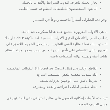
تجار الجملة للحرف اليدوية للشرائط والأهداب بالجملة
البائعون المتخصصون للملصقات المطبوعة حسب الطلب
توفر هذه الخيارات أسعاراً تنافسية وتنوعاً في التصميم.
ما هي الأدوات الضرورية لتجميع علبة هدايا بسكويت عيد الميلاد
يتطلب القص والالتصاق الدقيق الأدوات المناسبة. تُعد ماكينة Cricut أو أداة
التشذيب بالمقصلة مثالية للقص النظيف، بينما يعمل الشريط اللاصق على
الوجهين عالي الالتصاق على تأمين الدرزات دون تجعد. يضمن مجلد العظام
طيات أنيقة ولمسة نهائية أسطوانية ناعمة.
القاطع الإلكتروني (مثل Cricut وSilhouette) للقوالب المخصصة
أداة تشذيب مقصلة للقص المستقيم السريع
شريط لاصق على الوجهين لدرزات نظيفة
مجلد عظمي لطيّات احترافية واضحة ومحترفة
تتيح هذه الأدوات إمكانية الحصول على مظهر احترافي حتى للمبتدئين في
مجال الحرف اليدوية.