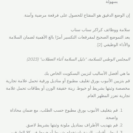
بسهولة
إن الوضع الدقيق هو المفتاح للحصول على فرقعة مرضية وآمنة.
سلامة ووظائف كراكر سناب سناب
يعد التموضع الصحيح لمفرقعات التكسير أمرًا بالغ الأهمية لضمان السلامة
والأداء الوظيفي [2].
المجلس الوطني للسلامة، "دليل السلامة أثناء العطلات" (2023)
ما هي أفضل الأساليب لتزيين البسكويت الخاص بك
قم بتزيين الأنبوب بورق تغليف مطبوع أو مناديل ورقية تحمل علامة تجارية
مخصصة وثبتها بشريط أو خيوط. زينة خفيفة الوزن أو بطاقات تحمل علامة
تجارية تعزز المظهر العام.
قم بتغليف الأنبوب بورق مطبوع حسب الطلب، مع ضمان محاذاة
واضحة.
قم بتهديب الأطراف بمناديل ملونة وثبتها بشريط لاصق.
اربطي أقواس الزينة باستخدام شريط أو خيوط في كلا الطرفين.