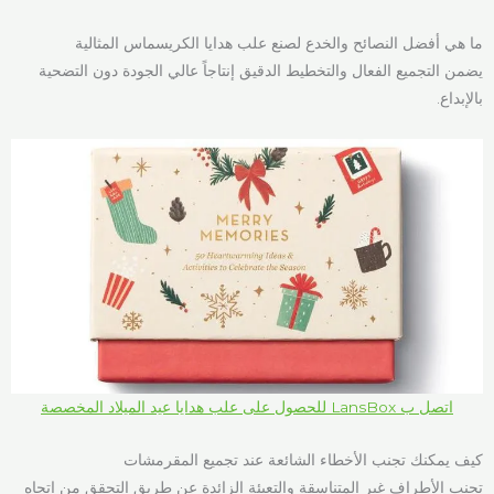
ما هي أفضل النصائح والخدع لصنع علب هدايا الكريسماس المثالية
يضمن التجميع الفعال والتخطيط الدقيق إنتاجاً عالي الجودة دون التضحية
بالإبداع.
اتصل ب LansBox للحصول على علب هدايا عيد الميلاد المخصصة
كيف يمكنك تجنب الأخطاء الشائعة عند تجميع المقرمشات
تجنب الأطراف غير المتناسقة والتعبئة الزائدة عن طريق التحقق من اتجاه