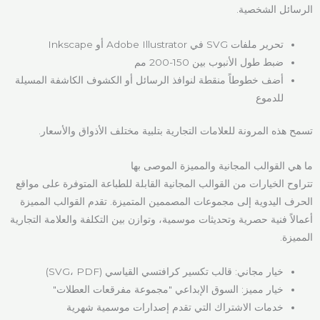
الرسائل الشخصية.
تحرير ملفات SVG في Adobe Illustrator أو Inkscape
ضبط طول الأنبوب بين 150-200 مم
أضف خطوطاً منقطة لنوافذ الرسائل أو الكشوف الكاشفة المسيلة
للدموع
تسمح هذه المرونة للعلامات التجارية بتلبية مختلف الأذواق والأسعار.
ما هي القوالب المجانية والمميزة الموصى بها
تتراوح الخيارات من القوالب المجانية القابلة للطباعة المتوفرة على مواقع
الحرف اليدوية إلى مجموعات المصممين المتميزة. تقدم القوالب المميزة
أعمالاً فنية حصرية وتحديثات موسمية، وتوازن بين التكلفة والعلامة التجارية
المميزة.
خيار مجاني: قالب تكسير كرافتسي القياسي (SVG، PDF)
خيار مميز: السوق الإبداعي "مجموعة مفرقعات العطلات"
خدمات الاشتراك التي تقدم إصدارات موسمية شهرية