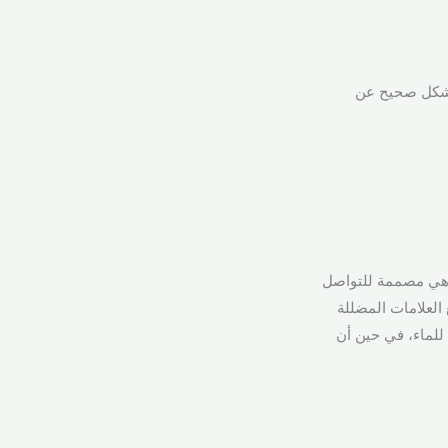
ا بشكل صحيح عن
، وهي مصممة للتواصل
 العلامات المضللة
وتسمح للمستهلكين والمنظمين بالتعرف على كل مادة. على سبيل المثال، “أكوا” هو اسم INCI للماء، في حين أن