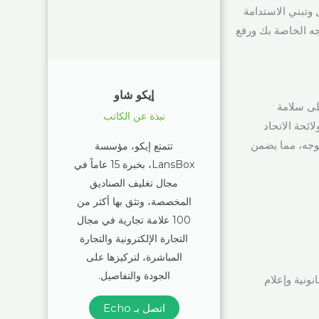
ن Lansbox على تحقيق الامتثال وتبني الاستدامة
وجه الخاصة بك ورفع
إيكو شاو
لى سلامة
نبذة عن الكاتب
ائحة الاتحاد
لوجه، مما يضمن
تتمتع إيكو، مؤسسة
LansBox، بخبرة 15 عاماً في
مجال تغليف الصناديق
المخصصة، وتثق بها أكثر من
100 علامة تجارية في مجال
التجارة الإلكترونية والتجارة
المباشرة، لتركيزها على
الجودة والتفاصيل.
ونية وإعلام
اتصل بـ Echo