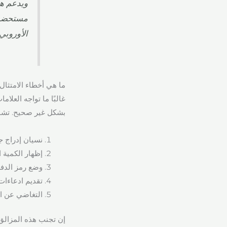
ويدعم هذ
مستحضرات
الأوروبي
ما هي أخطاء الامتثال 
غالبًا ما تواجه العلا
بشكل غير صحيح. تشمل
نسيان إدراج جميع مكونات INCI، خاصة تلك القاب
إظهار الكمية 
وضع رمز الدفع
تقديم ادعاءات 
التغاضي عن ال
إن تجنب هذه المزالق