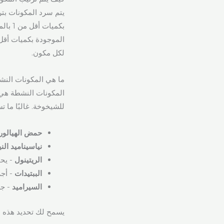
بكميا
لكل مكون.
ما هي المكونات النش
المكونات النشطة هي ت
للشيخوخة. غالبًا ما 
حمض الهيالور
نياسيناميد الن
الريتينول
- يحف
الببتيدات
- أجز
السيراميد
- جز
يسمح لك تحديد هذه ا