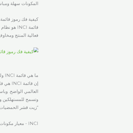
المكونات سهلة ومباش
كيفية فك رموز قائمة مكونات مست
قائمة INCI
فعالية المنتج ومخاوف 
ما هي قائمة INCI ولماذا هي مهمة جدًا؟
إن قائم
العالمي الواضح. وباست
“زيت قشر الحمضيات أ
INCI - معيار مكونات مستحضرات التجميل في جميع أنحاء العالم