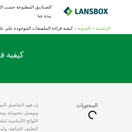
خطي
الصناديق المطبوعة حسب ا
لى
نبذة عنا
لمحتوى
الرئيسية
المدونة
كيفية قراءة الملصقات الموجودة على علب
كيفية ق
إن فهم التفاصيل المو
المحتويات
وتوصيل محتوياته بوض
التغليف الشائعة، ولم