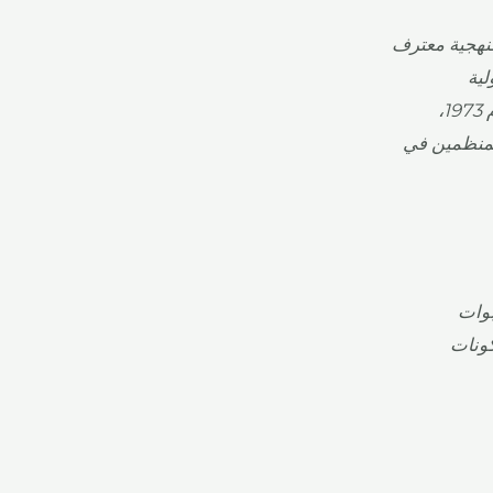
نات مستحضرات التجميل (INCI) أسماء منهجية معترف
لية
للتسميات (INC) ونشره مجلس منتجات العناية الشخصية (PCPCP) منذ عام 1973،
 والمنظمين في
على عبوات
ونات