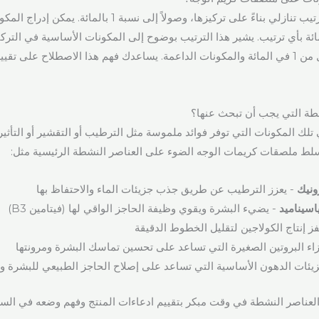
يتم سرد المكونات بترتيب تنازلي بناءً على تركيزها، وصولاً إلى نسبة 1 
ت أقل من 1 بالمائة بأي ترتيب. يشير هذا الترتيب بوضوح إلى المكونات الأساسية في الت
الموجودة بكميات أقل من 1 في المائة والمكونات الداعمة. يساعدك فهم هذا الاصطلاح على 
طة التي يجب أن تبحث عنها؟
لك المكونات التي توفر فوائد ملموسة مثل الترطيب أو التقشير أو التأثي
تسلط ملصقات كريمات الوجه الضوء على العناصر النشطة الرئيسية مثل:
ونيك
- يعزز الترطيب عن طريق جذب جزيئات الماء والاحتفاظ بها
ياسيناميد
- يضيء البشرة ويقوي وظيفة الحاجز الواقي لها (فيتامين B3)
ز إنتاج الكولاجين لتقليل الخطوط الدقيقة
اء البروتين الصغيرة التي تساعد على تحسين تماسك البشرة ومرونتها
يئات الدهون الأساسية التي تساعد على إصلاح الحاجز الطبيعي للبشرة و
لعناصر النشطة في وقت مبكر بتقييم ادعاءات المنتج وفهم وضعه في الس