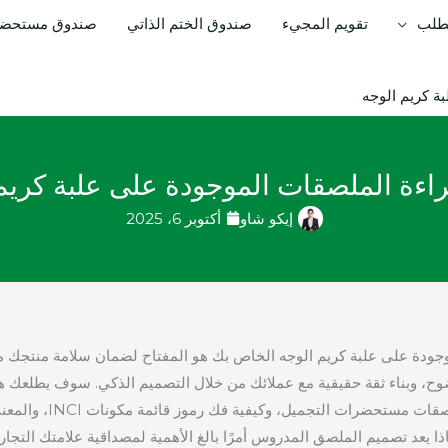
لطلب
تقويم المجيء
صندوق الختم الذاتي
صندوق مستحضرا
ة كريم الوجه
راءة الملصقات الموجودة على علبة كريم
إيكو شاو
أكتوبر 6، 2025
جودة على علبة كريم الوجه الخاص بك هو المفتاح لضمان سلامة منتجك من ا
وح، وبناء ثقة حقيقية مع عملائك من خلال التصميم الذكي. سوف يطلعك هذ
اللوائح الأساسية لملصقات مستح
اذا يعد تصميم الملصق المدروس أمرًا بالغ الأهمية لمصداقية علامتك التجا