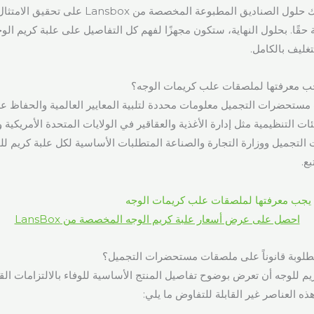
كيف يمكن أن تساعدك حلول الصناديق المطبوعة المخصصة م
ة حقًا. بحلول النهاية، ستكون مجهزًا لفهم كل التفاصيل على علبة كريم ال
غليف بالكامل.
يجب معرفتها لملصقات علب كريمات الوجه؟
ستحضرات التجميل معلومات محددة لتلبية المعايير العالمية والحفاظ ع
ات التنظيمية مثل إدارة الأغذية والعقاقير في الولايات المتحدة الأمريكية ول
التجميل ووزارة التجارة والصناعة المتطلبات الأساسية لكل علبة كريم ل
بع.
احصل على عرض أسعار علبة كريم الوجه المخصصة من LansBox
طلوبة قانوناً على ملصقات مستحضرات التجميل؟
 للوجه أن تعرض بوضوح تفاصيل المنتج الأساسية للوفاء بالالتزامات القان
ه العناصر غير القابلة للتفاوض ما يلي: