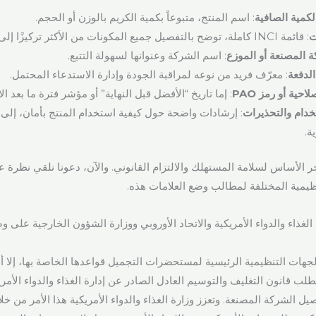
لكمية الصافية
: اسم المنتج، متبوعاً بكمية الكريم بالوزن أو الحجم.
ت
: قائمة INCI كاملة، توضح بالتفصيل جميع المكونات من الأكثر تركيزًا إلى الأقل تركيزًا.
 المصنعة أو الموزع
: اسم الشركة وعنوانها لسهولة التتبع.
الدفعة
: معرّف فريد من نوعه لمراقبة الجودة وإدارة الاستدعاء المحتمل.
لاحية أو رمز PAO
: إما تاريخ “الأفضل قبل النهاية” أو مؤشر فترة ما بعد الا
خدام والتحذيرات
: إرشادات واضحة حول كيفية استخدام المنتج بأمان، إل
ة.
الأساس لسلامة المستهلك والالتزام القانوني. والآن، دعونا نلقي نظرة 
نظيمية المختلفة لمطالب وضع العلامات هذه.
 الغذاء والدواء الأمريكية والاتحاد الأوروبي ووزارة الشؤون الخارجية عل
هات التنظيمية الرئيسية لمستحضرات التجميل قواعدها الخاصة بها، إلا أن
طلب قانون التغليف والتوسيم العادل الصادر عن إدارة الغذاء والدواء الأمر
يل الشركة المصنعة. وتعزز وزارة الغذاء والدواء الأمريكية هذا الأمر من خ