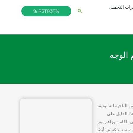
ت التجميل
البحث
%P3TP3T %
 الوجه
لناحية القانونية،
ا الدليل على
ضرات التجميل، وكيفية فك رموز قائمة مكونات INCI، والمعنى الكامن وراء رموز
رية. سنستكشف أيضًا