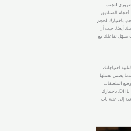
عة من أحجام صناديق UPS السريعة أمر ضروري لتجنب
جارية بتغليف احترافي. توفر UPS مجموعة من أحجام الصناديق
م. باختيارك لحجم
ك أيضًا، حيث أن
 يسهّل تفاعلك مع
دة لتلبية احتياجاتك
 مما يضمن تحملها
 الصحيح يسهل وضع الملصقات
بسلاسة، وهو أمر بالغ الأهمية للتعامل الفعال والتتبع من قبل UPS وشركات النقل الأخرى مثل DHL. باختيارك
ية إلى عتبة باب