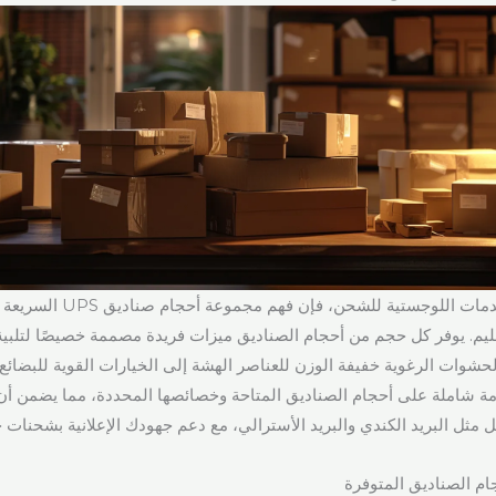
بينما تتعمق في الخدمات اللوجستية
يم. يوفر كل حجم من أحجام الصناديق ميزات فريدة مصممة خصيصًا لتلبي
الحشوات الرغوية خفيفة الوزن للعناصر الهشة إلى الخيارات القوية للبضائع 
مة شاملة على أحجام الصناديق المتاحة وخصائصها المحددة، مما يضمن أ
 مثل البريد الكندي والبريد الأسترالي، مع دعم جهودك الإعلانية بشحنات 
م الصناديق المتوفرة