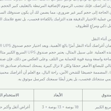
ن أغراضك، فإنك تتجنب الرسوم الإضافية المرتبطة بالتغليف كبير الحجم. ت
ن الحاجة إلى حجم كبير غير ضروري، مما يضمن لك أن يكون صندوقك السريع و
س عملية الاختيار الدقيقة هذه التزامك بالكفاءة فحسب، بل تضع علامتك الت
 ذكي ومراعٍ للظروف.
 أثناء النقل
يُعد ضمان س
خطوة حاسمة في هذه العملية. على سبيل المثال، يعتبر حجم
المتوسط السريع م
Boxs و UPS Paks، المصممة خصيصًا للشحن الآمن، راحة البال، مع العلم أن أغراضك مح
 يحمي منتجاتك فحسب، بل يعزز أيضًا سمعتك كمرسل موثوق به.
صندوق
الأبعاد
الاستخدام ا
UPS السريع الكبير
18 بوصة × 13 بوصة × 3
أغراض أثقل وأكبر حج