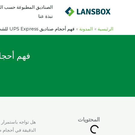
خطي
الصناديق المطبوعة حسب ا
لى
نبذة عنا
لمحتوى
الرئيسية
المدونة
فهم أحجام صناديق UPS Express للشحن الأمثل للشحن الأمثل
المحتويات
هل تواجه باستمرار