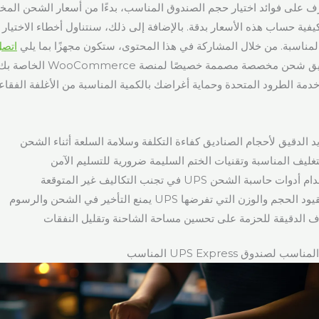
ف على فوائد اختيار حجم الصندوق المناسب، بدءًا من أسعار الشحن المخ
يفية حساب هذه الأسعار بدقة. بالإضافة إلى ذلك، سنتناول أخطاء الاختيار
لمناسبة. من خلال المشاركة في هذا المحتوى، ستكون مجهزًا بما يلي
اتصل
للحصول على صناديق شحن مخصصة مصممة خصيصًا
ة الطرود المتحدة وحماية أغراضك بالكمية المناسبة من الأغلفة الفقاعي
 الدقيق لأحجام الصناديق كفاءة التكلفة وسلامة السلعة أثناء الشحن
لتغليف المناسبة وتقنيات الختم السليمة ضرورية للتسليم الآمن
اسبة الشحن UPS في تجنب التكاليف غير المتوقعة
جم والوزن التي تفرضها UPS يمنع التأخير في الشحن والرسوم
ف الدقيقة للحزمة على تحسين مساحة الشاحنة وتقليل النفقات
صندوق UPS Express المناسب