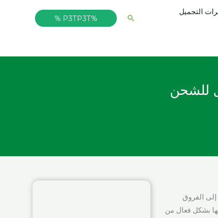
ت التجميل
البحث
%P3TP3T %
للشحن الأمثل للشحن
إلى الفروق
ل مريح وشحنها بشكل فعال من