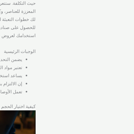
حيث التكلفة. ستتعر
المعززة للعناصر، وك
لك خطوات التعبئة ا
استخدامك لعروض خدم
الوجبات الرئيسية
يضمن التحديد
تعتبر مواد ا
يساعد استخدام أدوات ح
إن الالتزام بقيود الح
تعمل الأوصا
كيفية اختيار الحجم المناسب ل