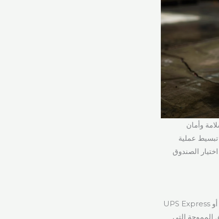
ن سلامة وأمان
 تبسيط عملية
 اختيار الصندوق
يُعد اختيار الحجم المناسب لصندوق UPS السريع، مثل صندوق UPS Worldwide Express أو UPS Express
ق المموجة التي