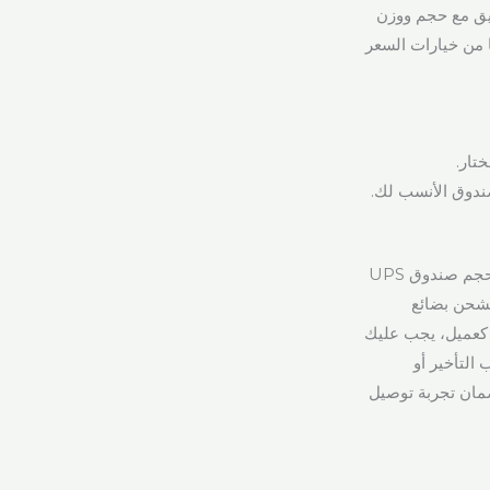
ثيق مع حجم ووزن
ا من خيارات السعر
تار.
عندما تفكر في وزن شحنتك، من الضروري أن تدرك أن ذلك يؤثر بشكل مباشر على اختيارك لحجم صندوق UPS
 تشحن بضائع
 كعميل، يجب عليك
ا في ذلك السلعة والتغليف، يتوافق مع إرشادات UPS لتجنب التأخير أو
ضمان تجربة توصيل