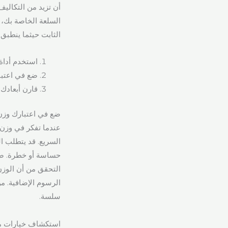
أن تزيد من التكالي
السلعة الخاصة بك، 
الثابت حيثما ينطبق
استخدم أداة
ضع في اعتبار
قارن أبعادك ووزنك مع إرشادات UPS ال
ضع في اعتبارك وز
السريع. قد يتطلب ال
حساسة أو خطرة. ضع 
الرسوم الإضافية. م
سلسة.
استكشاف خيارات مختلفة لصناد