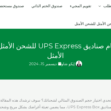
لطلب
تقويم المجيء
صندوق الختم الذاتي
صندوق مستحضرا
فهم أحجام صناديق UPS Express 
الأمثل
إيكو شاو
ديسمبر 15، 2024
 تحدي اختيار حجم الصندوق المثالي لشحناتك؟ سوف ترشدك هذه المقالة 
الدقيقة في أحجام صناديق UPS Express Box، مما يضمن تعبئة أغراضك بشك