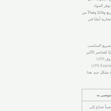
وفر المواد
قائيًا وفعالاً من
جارية أيضًا في
لامة وأمان أغراضك أثناء النقل أمرًا بالغ الأهمية، ويعد اختيار حجم صندوق UPS السريع المناسب
 صندوق UPS السريع الكبير مثاليًا للعناصر الأكبر
حجمًا، حيث يوفر مساحة واسعة وبنية قوية للحماية من التلف. وعلى العكس من ذلك، فإن صندوق UPS
ثالي للبضائع الأصغر حجمًا ولكن لا تزال كبيرة. يمنحك استخدام صناديق UPS Express
مية بشكل جيد. هذا
لموصى به
ماً تحتاج إلى