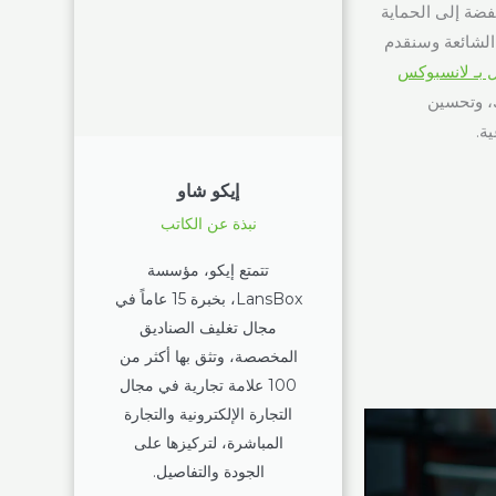
فضة إلى الحماية
 الشائعة وسنقدم
 بـ لانسبوكس
 لمنصة WooCommerce الخاصة بك، وتحسين
ة.
إيكو شاو
نبذة عن الكاتب
تتمتع إيكو، مؤسسة
LansBox، بخبرة 15 عاماً في
مجال تغليف الصناديق
المخصصة، وتثق بها أكثر من
100 علامة تجارية في مجال
التجارة الإلكترونية والتجارة
المباشرة، لتركيزها على
الجودة والتفاصيل.