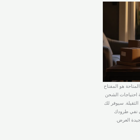
 للشحن، فإن فهم مجموعة أحجام صناديق UPS السريعة المتاحة هو المفتاح
ة احتياجات الشحن
الثقيلة. سيوفر لك
ن تفي طرودك
جيدة العرض.