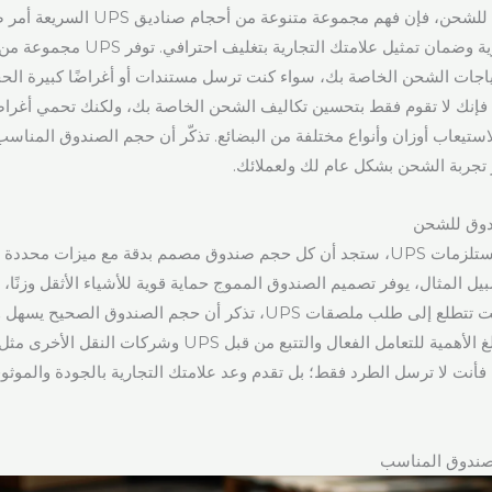
عندما تكون مستعدًا للشحن، فإن فهم مجموعة متنو
الرسوم غير الضرورية وضمان تمثيل علامتك الت
ياجات الشحن الخاصة بك، سواء كنت ترسل مستندات أو أغراضًا كبيرة الحج
فإنك لا تقوم فقط بتحسين تكاليف الشحن الخاصة بك، ولكنك تحمي أغراض
يعاب أوزان وأنواع مختلفة من البضائع. تذكّر أن حجم الصندوق المناسب
تجربة الشحن بشكل عام لك ولعملائك.
دوق للشحن
عند تقديم طلبك لمستلزمات UPS، ستجد أن كل حجم صندوق مصمم بدقة مع ميزات محد
ل المثال، يوفر تصميم الصندوق المموج حماية قوية للأشياء الأثقل وزنًا،
لقسوة النقل. إذا كنت تتطلع إلى طلب ملصقات UPS، تذكر أن حجم الصندوق
أنت لا ترسل الطرد فقط؛ بل تقدم وعد علامتك التجارية بالجودة والموثوق
لصندوق المناسب