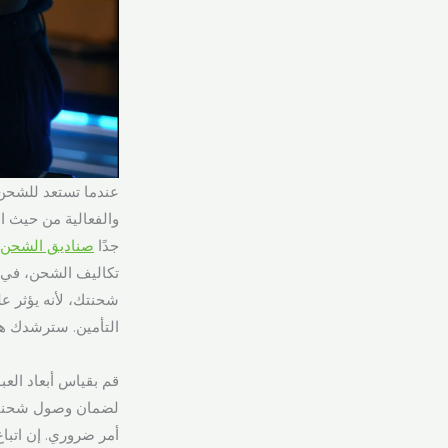
والفعالية من حيث ال
جدًا
صناديق الشحن
تكاليف الشحن، في ح
شحنتك، لأنه يؤثر ع
التأمين. سترشدك هذه الخط
قم بقياس أبعاد العب
لضمان وصول شحنتك إ
أمر ضروري. إن اتبا