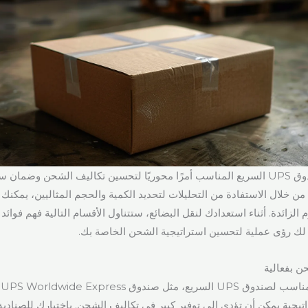
يعد اختيار حجم صندوق UPS السريع المناسب أمرًا محوريًا لتحسين تكاليف الشحن وضما
 من خلال الاستفادة من التحليلات لتحديد الكمية والحجم المثاليين، يمكنك
الزائدة. أثناء استعدادك لنقل البضائع، ستتناول الأقسام التالية فهم فوائد
لك رؤى عملية لتحسين استراتيجية الشحن الخاصة بك.
ن بفعالية
تراتيجية يمكن أن تؤدي إلى توفير كبير في تكاليف الشحن. باختيارك للصنادي