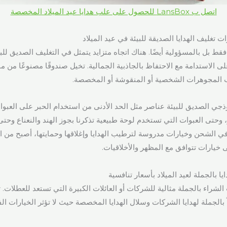
اتصل ب LansBox للحصول على علب هدايا عيد الميلاد المخصصة
 تغليف الهدايا الصديقة للبيئة في عيد الميلاد
قة فقط بل بالمسؤولية أيضًا. هناك اتجاه متزايد يتمثل في التغليف الصديق للب
 الاستدامة مع الاحتفاظ بالجاذبية الجمالية. تخيل صندوقًا مصنوعًا من موا
 المجوهرات الشخصية أو المنقوشة أو المخصصة.
ذجي الصديق للبيئة عناصر مثل الحد الأدنى من استخدام الحبر على العبو
، وحتى العبوات التي تستخدم لوحة طبيعية تذكرنا بجوز الهند والنعناع و
ي الشحن وخيارات مدروسة لترطيب الهدايا وإغلاقها وحمايتها، أصبح من ا
خيارات تتوافق مع المظهر والأخلاقيات.
ا بالجملة لعيد الميلاد بأسعار تنافسية
 الشراء بالجملة مثالية للشركات أو العائلات الكبيرة التي تستعد للعطلات. 
بالجملة لهدايا الشركات وسلال الهدايا المخصصة حيث لا تؤثر الخيارات ال