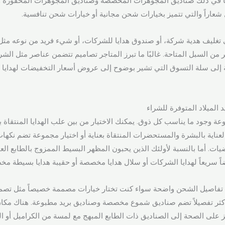
ما في ذلك صناديق المجوهرات المخصصة وصناديق المجوهرات المحفورة 
عاراً والتي تتميز بخيارات شحن مجانية أو خيارات شحن تنافسية.
 تغليف هدية شركة، أو صندوق هدايا للشركات، أو شيء فريد من نوعه مثل
من السبل المتاحة. غالبًا ما تبرز المتاجر تصاميم تتضمن عناصر مثل الش
 إلى سلة التسوق التي تشير بوضوح إلى عروض أسعار التخفيضات لهدايا
د الميلاد المتوفرة للشراء
ة وجود ما يناسب كل ذوق. يمكنك الاختيار من بين علب الهدايا المنتقاة بعن
عناية بالبشرة والمستحضرات المنتقاة بعناية أو اختيار مجموعة تضم نكها
ضيات. أما بالنسبة لأولئك الذين يحبون المظهر البسيط الممزوج بالطابع الع
ً سريعاً لهدايا الشركات أو سلال هدايا مخصصة أو حقيبة هدايا بسيطة م
 تفاصيل الشحن واضحة سواء كنت تختار خيارات مصممة خصيصاً مثل تص
ثر تفصيلاً تضم صناديق شموع مخصصة وصناديق بريد مطبوعة. هناك مكان
كز على الصحة إلى الصناديق ذات الطابع المبهج مع لمسة من الكراميل أو ا