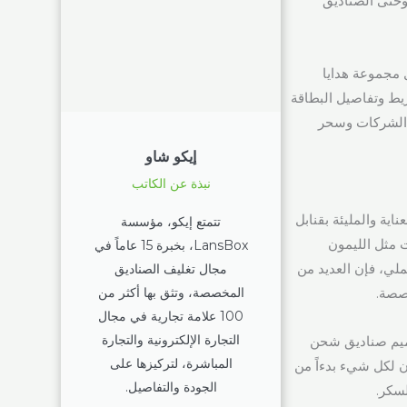
وحتى الصناديق
 مجموعة هدايا
ريط وتفاصيل البطاقة
 الشركات وسحر
إيكو شاو
نبذة عن الكاتب
اية والمليئة بقنابل
تتمتع إيكو، مؤسسة
ت مثل الليمون
LansBox، بخبرة 15 عاماً في
ملي، فإن العديد من
مجال تغليف الصناديق
المخصصة، وتثق بها أكثر من
خصصة.
100 علامة تجارية في مجال
التجارة الإلكترونية والتجارة
ميم صناديق شحن
المباشرة، لتركيزها على
 لكل شيء بدءاً من
الجودة والتفاصيل.
لسكر.