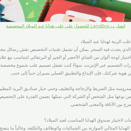
اتصل ب LansBox للحصول على علب هدايا عيد الميلاد المخصصة
الزينة لهدايا عيد الميلاد
الذي يحدث فيه السحر. يمكن أن تشمل تقنيات التخصيص نقش رسائل 
ر لوحة ألوان من الشاي الأخضر أو الجير أو البرتقالي لتتناسب مع علام
ات التصميم عبر الإنترنت. سواءً كنت تفضل تصميم علب شموع مخصصة أ
ية شركتك، فإن الإبداع والتطبيق العملي يسيران جنباً إلى جنب.
مدروسة مثل الشريط والزجاجة والتغليف وحتى خيار صناديق البريد المطب
 من نوعها مثل الشخص أو الشركة التي تمثلها. تضمن القدرة على التخصيص
زج بين الأناقة والمعنى الشخصي.
 لاختيار صندوق الهدايا المناسب لعيد الميلاد؟
هدايا المثالي الموازنة بين الجماليات والوظائف والتكلفة. وغالباً ما ينصح ا