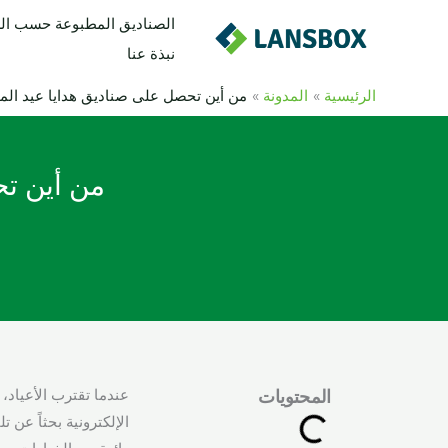
خطي
الصناديق المطبوعة حسب ا
لى
نبذة عنا
لمحتوى
الرئيسية
المدونة
من أين تحصل على صناديق هدايا عيد الميل
من أين تح
عندما تقترب الأعياد، 
المحتويات
الإلكترونية بحثاً عن ت