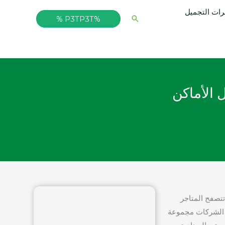
ت التجميل
البحث
%P3TP3T %
 الأماكن
 تتصفح المتاجر
ن الشركات مجموعة