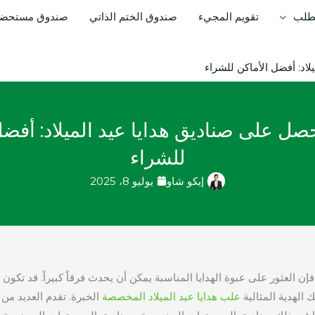
لطلب
تقويم المجيء
صندوق الختم الذاتي
صندوق مستحضرا
اد: أفضل الأماكن للشراء
صل على صناديق هدايا عيد الميلاد: أفضل
للشراء
إيكو شاو
يوليو 8، 2025
فإن العثور على عبوة الهدايا المناسبة يمكن أن يحدث فرقاً كبيراً. قد تكون
لك الهدية المثالية
علب هدايا عيد الميلاد المخصصة
الخبرة. تقدم العديد م