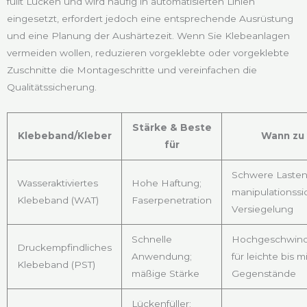
füllt Lücken und wird häufig in automatisierten Linien
eingesetzt, erfordert jedoch eine entsprechende Ausrüstung
und eine Planung der Aushärtezeit. Wenn Sie Klebeanlagen
vermeiden wollen, reduzieren vorgeklebte oder vorgeklebte
Zuschnitte die Montageschritte und vereinfachen die
Qualitätssicherung.
Stärke & Beste
Klebeband/Kleber
Wann zu
für
Schwere Lasten
Wasseraktiviertes
Hohe Haftung;
manipulationssi
Klebeband (WAT)
Faserpenetration
Versiegelung
Schnelle
Hochgeschwind
Druckempfindliches
Anwendung;
für leichte bis 
Klebeband (PST)
mäßige Stärke
Gegenstände
Lückenfüller;