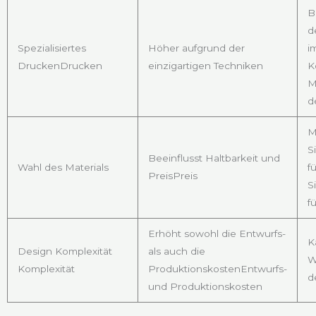
B
d
Spezialisiertes
Höher aufgrund der
i
DruckenDrucken
einzigartigen Techniken
K
M
d
M
S
Beeinflusst Haltbarkeit und
Wahl des Materials
f
PreisPreis
S
f
Erhöht sowohl die Entwurfs-
K
Design Komplexität
als auch die
W
Komplexität
ProduktionskostenEntwurfs-
d
und Produktionskosten