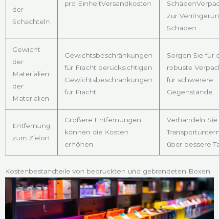
pro EinheitVersandkosten
SchädenVerpa
der
zur Verringeru
Schachteln
Schäden
Gewicht
Gewichtsbeschränkungen
Sorgen Sie für 
der
für Fracht berücksichtigen
robuste Verpa
Materialien
Gewichtsbeschränkungen
für schwerere
der
für Fracht
Gegenstände.
Materialien
Größere Entfernungen
Verhandeln Sie
Entfernung
können die Kosten
Transportunte
zum Zielort
erhöhen
über bessere Ta
Kostenbestandteile von bedruckten und gebrandeten Boxen