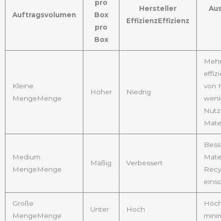
pro
Hersteller
Aus
Auftragsvolumen
Box
EffizienzEffizienz
pro
Box
Mehr 
effi
Kleine
von M
Höher
Niedrig
MengeMenge
wenig
Nutz
Mater
Bess
Medium
Mater
Mäßig
Verbessert
MengeMenge
Recy
eins
Große
Höchs
Unter
Hoch
MengeMenge
minim