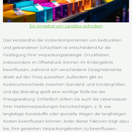
Ein Angebot von LansBox anfordern
Das Verständnis der Kostenkomponenten von bedruckten
und gebrandeten Schachteln ist entscheidend für die
Festlegung Ihrer Verpackungsstrategie. Druckfarben,
insbesondere im Offsetdruck, können Ihr Endergebnis
beeinflussen, während sich verschiedene Designelemente
direkt auf den Preis auswirken. Außerdem gibt es
Kostenunterschiede zwischen Standard- und Sondergrößen,
und das Branding spielt eine wichtige Rolle bei der
Preisgestaltung. Schließlich sollten Sie auch die Lebensdauer
Ihrer Markenverpackungen berücksichtigen, z. B. wie
langlebige Kunststoffe oder spezielle Wagen die langfristigen
Kosten beeinflussen können. Jeder dieser Faktoren trägt dazu
bei, Ihre gesamten Verpackungskosten zu beeinflussen.