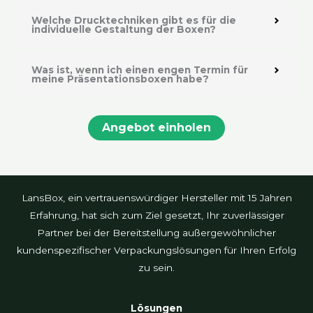
Welche Drucktechniken gibt es für die
individuelle Gestaltung der Boxen?
Was ist, wenn ich einen engen Termin für
meine Präsentationsboxen habe?
Angebot einholen
LansBox, ein vertrauenswürdiger Hersteller mit 15 Jahren
Erfahrung, hat sich zum Ziel gesetzt, Ihr zuverlässiger
Partner bei der Bereitstellung außergewöhnlicher
kundenspezifischer Verpackungslösungen für Ihren Erfolg
zu sein.
Lösungen