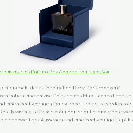
in individuelles Parfüm Box Angebot von LansBox
uptmerkmale der authentischen Daisy-Parfümboxen?
en haben eine präzise Prägung des Marc Jacobs Logos, ei
d einen hochwertigen Druck ohne Fehler. Es werden robu
Details wie matte Beschichtungen oder Folienakzente we
 ein hochwertiges Aussehen und eine hochwertige Haptik z