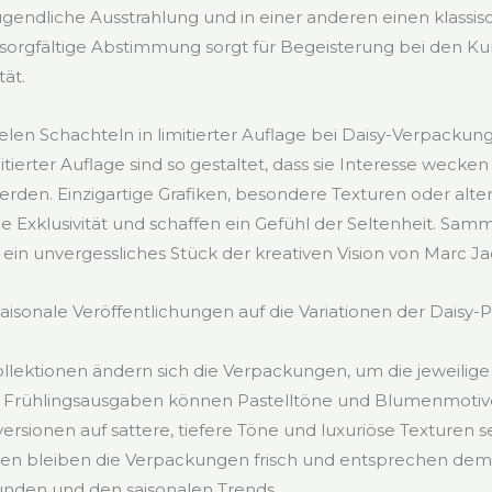
jugendliche Ausstrahlung und in einer anderen einen klassi
sorgfältige Abstimmung sorgt für Begeisterung bei den Ku
tät.
elen Schachteln in limitierter Auflage bei Daisy-Verpackun
itierter Auflage sind so gestaltet, dass sie Interesse weck
den. Einzigartige Grafiken, besondere Texturen oder alt
ie Exklusivität und schaffen ein Gefühl der Seltenheit. Sam
s ein unvergessliches Stück der kreativen Vision von Marc J
saisonale Veröffentlichungen auf die Variationen der Dais
ollektionen ändern sich die Verpackungen, um die jeweili
. Frühlingsausgaben können Pastelltöne und Blumenmoti
rsionen auf sattere, tiefere Töne und luxuriöse Texturen 
en bleiben die Verpackungen frisch und entsprechen dem
unden und den saisonalen Trends.