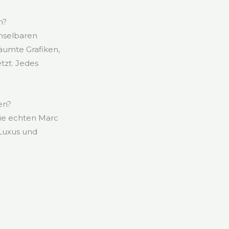
n?
hselbaren
äumte Grafiken,
tzt. Jedes
en?
die echten Marc
Luxus und