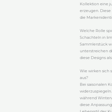
Kollektion eine 
erzeugen. Diese 
die Markenidenti
Welche Rolle spi
Schachteln in lim
Sammlerstück wer
unterstreichen d
diese Designs al
Wie wirken sich 
aus?
Bei saisonalen K
widerzuspiegeln
während Winterve
diese Anpassung
Lebensstil der K