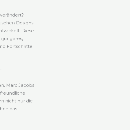
 verändert?
tischen Designs
twickelt. Diese
 jüngeres,
nd Fortschritte
-
gen. Marc Jacobs
tfreundliche
 nicht nur die
ohne das