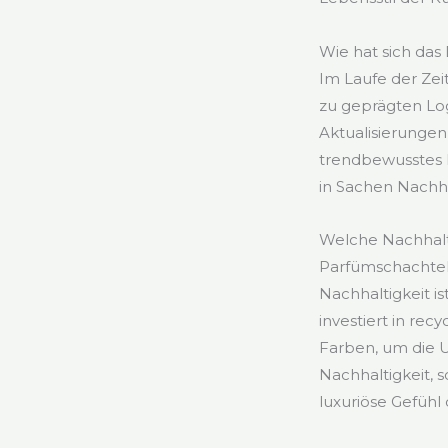
Wie hat sich da
Im Laufe der Zei
zu geprägten Log
Aktualisierunge
trendbewusstes P
in Sachen Nachha
Welche Nachhalt
Parfümschachte
Nachhaltigkeit i
investiert in re
Farben, um die 
Nachhaltigkeit,
luxuriöse Gefüh