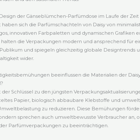
s Design der Gänseblümchen-Parfümdose im Laufe der Zeit
t haben sich die Parfümschachteln von Daisy von minimalis
os, innovativen Farbpaletten und dynamischen Grafiken en
n halten die Verpackungen modern und ansprechend für ein
ublikum und spiegeln gleichzeitig globale Designtrends u
ltigkeit wider.
igkeitsbemühungen beeinflussen die Materialien der Daisy
l?
st der Schlüssel zu den jüngsten Verpackungsaktualisierun
cyceltes Papier, biologisch abbaubare Klebstoffe und umwel
Umweltbelastung zu reduzieren. Diese Bemühungen fördern
 sondern sprechen auch umweltbewusste Verbraucher an, 
l der Parfümverpackungen zu beeinträchtigen.