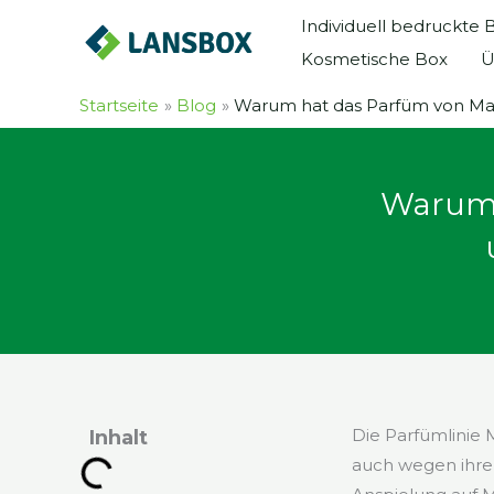
Zum
Individuell bedruckte
Inhalt
Kosmetische Box
Ü
springen
Startseite
Blog
Warum hat das Parfüm von Mar
Warum 
Die Parfümlinie 
Inhalt
auch wegen ihrer