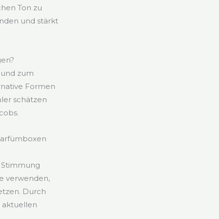
schen Ton zu
nden und stärkt
gen?
en und zum
ernative Formen
mler schätzen
acobs.
y-Parfümboxen
ge Stimmung
ve verwenden,
setzen. Durch
 aktuellen