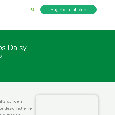
Suche
Angebot einholen
s Daisy
?
ufts, sondern
ldesign ist eine