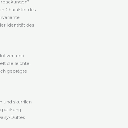
Verpackungen?
en Charakter des
rvariante
er Identität des
 Motiven und
t die leichte,
urch geprägte
n und skurrilen
Verpackung
Daisy-Duftes