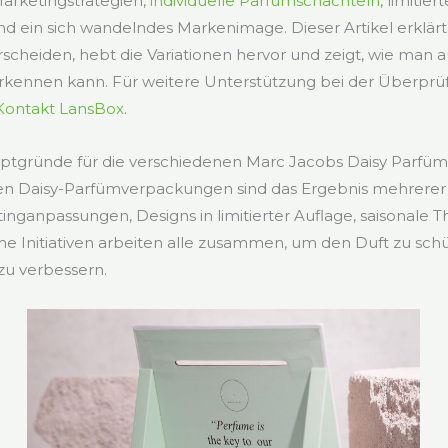
arketingstrategien,
individuelle Parfümschachteln
, limitie
nd ein sich wandelndes Markenimage. Dieser Artikel erklärt
scheiden, hebt die Variationen hervor und zeigt, wie man 
kennen kann. Für weitere Unterstützung bei der Überprü
Kontakt LansBox
.
uptgründe für die verschiedenen Marc Jacobs Daisy Parfü
en Daisy-Parfümverpackungen sind das Ergebnis mehrerer 
inganpassungen, Designs in limitierter Auflage, saisonale
e Initiativen arbeiten alle zusammen, um den Duft zu sch
zu verbessern.