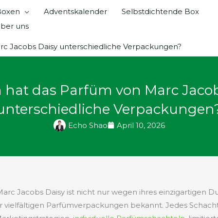
 Boxen
Adventskalender
Selbstdichtende Box
ber uns
c Jacobs Daisy unterschiedliche Verpackungen?
hat das Parfüm von Marc Jacob
unterschiedliche Verpackungen
Echo Shao
April 10, 2026
Marc Jacobs Daisy ist nicht nur wegen ihres einzigartigen D
 vielfältigen Parfümverpackungen bekannt. Jedes Schachte