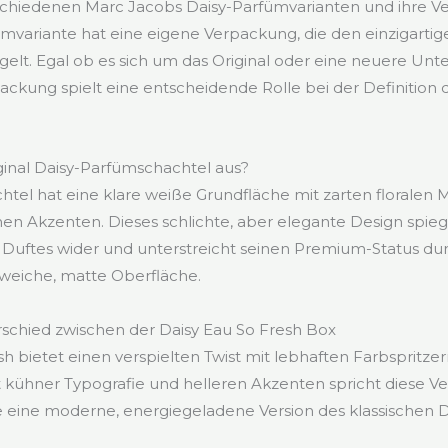
rschiedenen Marc Jacobs Daisy-Parfümvarianten und ihre 
mvariante hat eine eigene Verpackung, die den einzigartig
gelt. Egal ob es sich um das Original oder eine neuere Unte
ackung spielt eine entscheidende Rolle bei der Definition d
iginal Daisy-Parfümschachtel aus?
chtel hat eine klare weiße Grundfläche mit zarten floralen
n Akzenten. Dieses schlichte, aber elegante Design spiegel
s Duftes wider und unterstreicht seinen Premium-Status d
 weiche, matte Oberfläche.
rschied zwischen der Daisy Eau So Fresh Box
h bietet einen verspielten Twist mit lebhaften Farbspritzer
Mit kühner Typografie und helleren Akzenten spricht diese 
ie eine moderne, energiegeladene Version des klassischen 