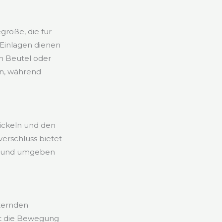
größe, die für
 Einlagen dienen
n Beutel oder
n, während
?
wickeln und den
verschluss bietet
h” und umgeben
sternden
rt die Bewegung