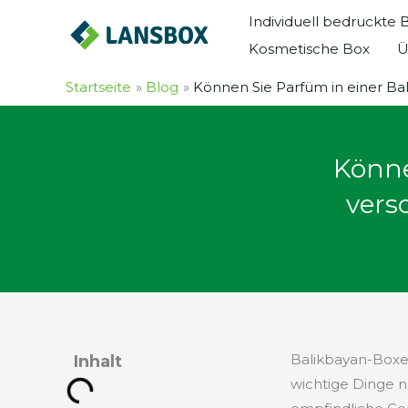
Zum
Individuell bedruckte
Inhalt
Kosmetische Box
Ü
springen
Startseite
Blog
Können Sie Parfüm in einer Ba
Könne
vers
Balikbayan-Boxen
Inhalt
wichtige Dinge 