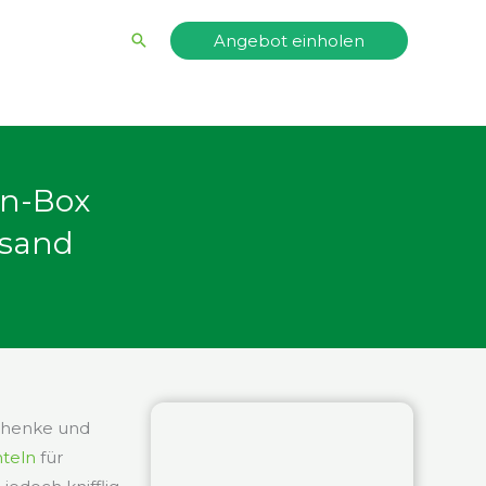
Suche
Angebot einholen
an-Box
rsand
schenke und
hteln
für