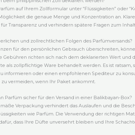
beim philippinischen Zoll deklariert werden?
Parfüm auf Ihrem Zollformular unter “Flüssigkeiten” oder “
Möglichkeit die genaue Menge und Konzentration an. Klar
ür Transparenz und verhindern spätere Fragen zum Inhalt 
uerlichen und zollrechtlichen Folgen des Parfümversands?
enzen für den persönlichen Gebrauch überschreiten, könn
Die Gebühren richten sich nach dem deklarierten Wert und
 als zollpflichtige Ware behandelt werden. Es ist ratsam, s
 zu informieren oder einen empfohlenen Spediteur zu konsu
zu vermeiden, wenn Ihr Paket ankommt.
 Parfüm sicher für den Versand in einer Balikbayan-Box?
mäße Verpackung verhindert das Auslaufen und die Besc
üssigkeiten wie Parfüm. Die Verwendung der richtigen Mat
dafür, dass Ihre Düfte unversehrt bleiben und Ihre Schachte