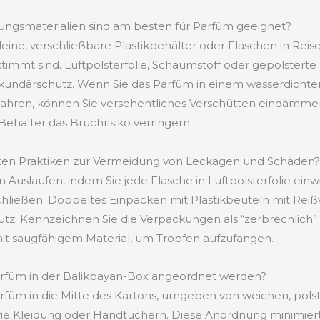
ngsmaterialien sind am besten für Parfüm geeignet?
eine, verschließbare Plastikbehälter oder Flaschen in Reise
stimmt sind. Luftpolsterfolie, Schaumstoff oder gepolsterte
ekundärschutz. Wenn Sie das Parfüm in einem wasserdichte
ahren, können Sie versehentliches Verschütten eindämme
 Behälter das Bruchrisiko verringern.
sten Praktiken zur Vermeidung von Leckagen und Schäden
n Auslaufen, indem Sie jede Flasche in Luftpolsterfolie ein
chließen. Doppeltes Einpacken mit Plastikbeuteln mit Reiß
hutz. Kennzeichnen Sie die Verpackungen als “zerbrechlic
it saugfähigem Material, um Tropfen aufzufangen.
Parfüm in der Balikbayan-Box angeordnet werden?
rfüm in die Mitte des Kartons, umgeben von weichen, pol
e Kleidung oder Handtüchern. Diese Anordnung minimie