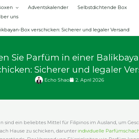
 Boxen
Adventskalender
Selbstdichtende Box
ber uns
likbayan-Box verschicken: Sicherer und legaler Versand
n Sie Parfüm in einer Balikbay
chicken: Sicherer und legaler Ve
Echo Shao
2. April 2026
 sind ein beliebtes Mittel für Filipinos im Ausland, um Ge
nach Hause zu schicken, darunter
individuelle Parfümschac