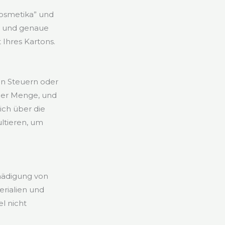
Kosmetika” und
e und genaue
Ihres Kartons.
en Steuern oder
 der Menge, und
ich über die
ltieren, um
hädigung von
erialien und
l nicht