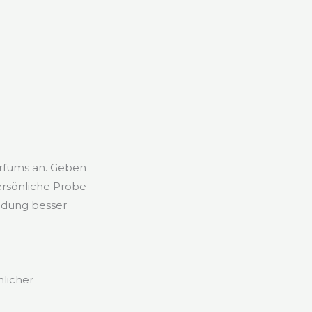
arfums an. Geben
persönliche Probe
endung besser
nlicher