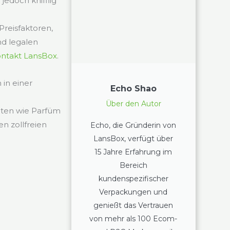
edoch knifflig
reisfaktoren,
d legalen
ntakt LansBox
.
in einer
Echo Shao
Über den Autor
eiten wie Parfüm
en zollfreien
Echo, die Gründerin von
LansBox, verfügt über
15 Jahre Erfahrung im
Bereich
kundenspezifischer
Verpackungen und
genießt das Vertrauen
von mehr als 100 Ecom-