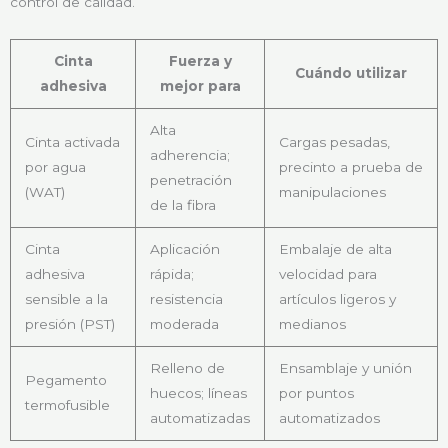
control de calidad.
Cinta
Fuerza y
Cuándo utilizar
adhesiva
mejor para
Alta
Cinta activada
Cargas pesadas,
adherencia;
por agua
precinto a prueba de
penetración
(WAT)
manipulaciones
de la fibra
Cinta
Aplicación
Embalaje de alta
adhesiva
rápida;
velocidad para
sensible a la
resistencia
artículos ligeros y
presión (PST)
moderada
medianos
Relleno de
Ensamblaje y unión
Pegamento
huecos; líneas
por puntos
termofusible
automatizadas
automatizados