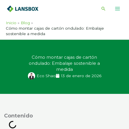
Ir
Buscar
al
contenido
Inicio
Blog
Cómo montar cajas de cartón ondulado: Embalaje
sostenible a medida
Cómo montar cajas de cartón
ondulado: Embalaje sostenible a
medida
Eco Shao
13 de enero de 2026
ontenido