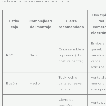
cinta y el patrón de cierre son adecuados.
Uso típ
Estilo
Complejidad
Cierre
del
caja
del montaje
recomendado
comerc
electrón
Envíos a
Cinta sensible a
granel,
RSC
Bajo
la presión (H o
pedidos 
costura central)
varios
artículos
Tuck-lock o
Venta al 
Buzón
Medio
cinta adhesiva
menor y
mínima
suscripci
Cierre de
Venta po
pestaña