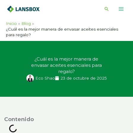
Ir
Buscar
al
contenido
Inicio
Blog
¿Cuál es la mejor manera de envasar aceites esenciales
para regalo?
¿Cuál es la mejor manera de
envasar aceites esenciales para
regalo?
Eco Shao
23 de octubre de 2025
ontenido