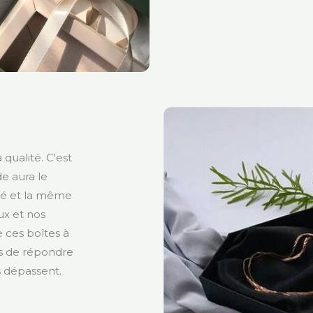
qualité. C'est
e aura le
é et la même
ux et nos
e ces boîtes à
as de répondre
s dépassent.