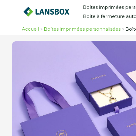
Skip
Boîtes imprimées pers
to
Boîte à fermeture aut
content
Accueil
Boîtes imprimées personnalisées
Boît