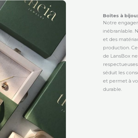
Boîtes à bijou
Notre engagem
inébranlable. 
et des matéria
production. Ce
de LansBox ne 
respectueuses
séduit les co
et permet à vo
durable.