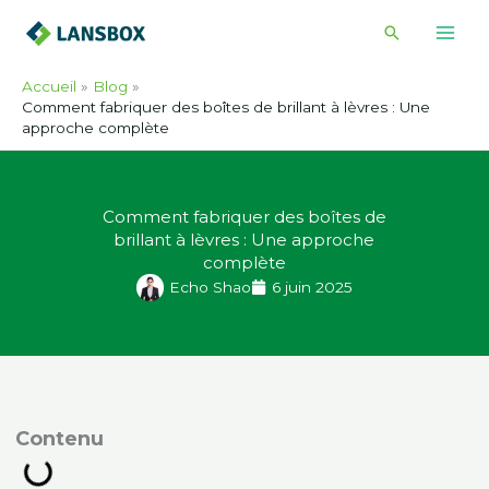
Skip
Recherche
to
content
Accueil
Blog
Comment fabriquer des boîtes de brillant à lèvres : Une
approche complète
Comment fabriquer des boîtes de
brillant à lèvres : Une approche
complète
Echo Shao
6 juin 2025
ontenu