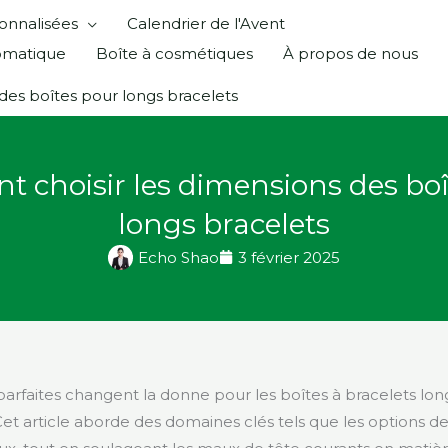
onnalisées
Calendrier de l'Avent
omatique
Boîte à cosmétiques
À propos de nous
des boîtes pour longs bracelets
 choisir les dimensions des boî
longs bracelets
Echo Shao
3 février 2025
arfaites changent la donne pour les boîtes à bracelets lon
et article aborde des domaines clés tels que les options de t