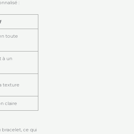
nnalisé :
f
en toute
t à un
a texture
n claire
bracelet, ce qui