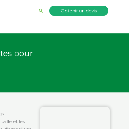
Rechercher
Obtenir un devis
tes pour
gs
aille et les