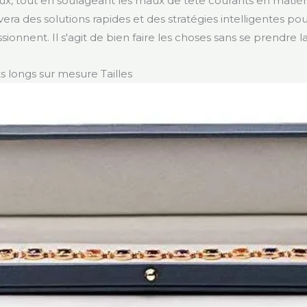
ux, tout en soulageant les maux de tête courants en matiè
vera des solutions rapides et des stratégies intelligentes po
sionnent. Il s'agit de bien faire les choses sans se prendre la
s longs sur mesure Tailles