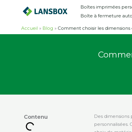
Skip
Boîtes imprimées pers
to
Boîte à fermeture aut
content
Accueil
Blog
Comment choisir les dimensions 
Comment
Des dimensions p
Contenu
personnalisées. C