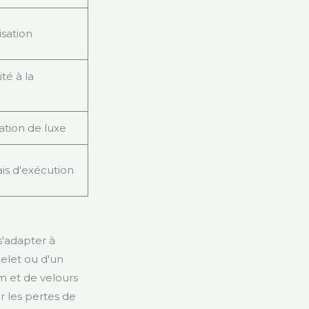
isation
té à la
ation de luxe
ais d'exécution
s'adapter à
celet ou d'un
im et de velours
r les pertes de