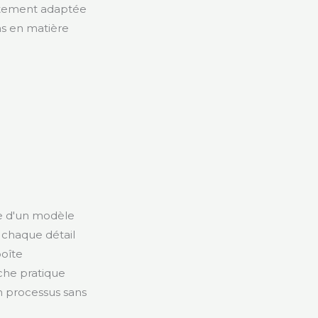
aitement adaptée
ins en matière
sse d'un modèle
 chaque détail
boîte
che pratique
un processus sans