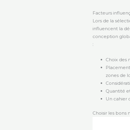
Facteurs influença
Lors de la sélect
influencent la dé
conception globa
:
Choix des 
Placement 
zones de l
Considérat
Quantité e
Un cahier 
Choisir les bons 