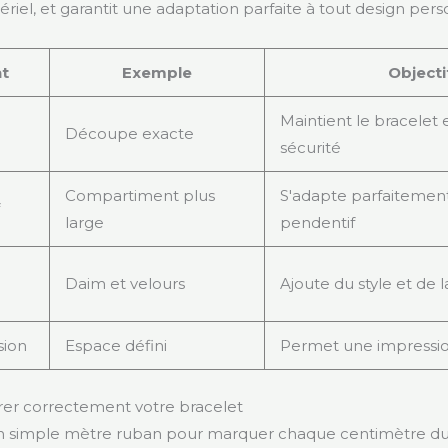
iel, et garantit une adaptation parfaite à tout design perso
t
Exemple
Objecti
Maintient le bracelet 
Découpe exacte
sécurité
Compartiment plus
S'adapte parfaitemen
f
large
pendentif
Daim et velours
Ajoute du style et de l
sion
Espace défini
Permet une impressio
r correctement votre bracelet
 un simple mètre ruban pour marquer chaque centimètre du 