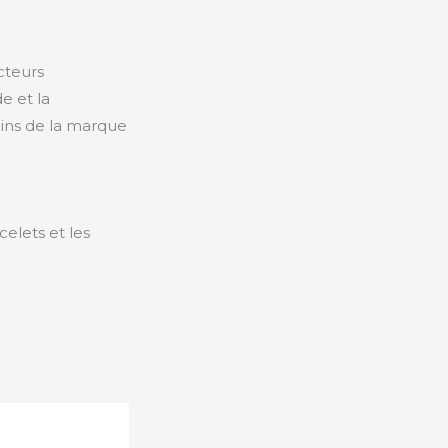
cteurs
e et la
oins de la marque
elets et les