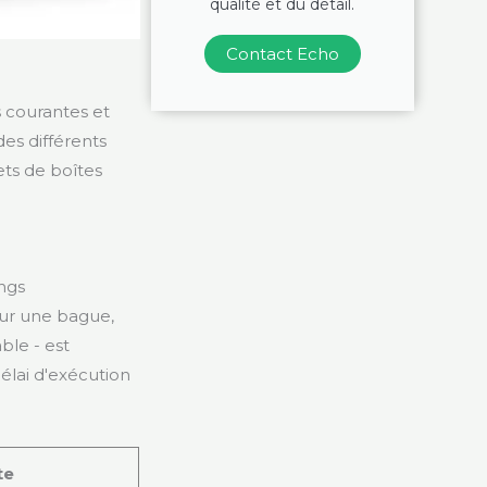
qualité et du détail.
Contact Echo
 courantes et
s différents
jets de boîtes
ongs
pour une bague,
ble - est
délai d'exécution
te