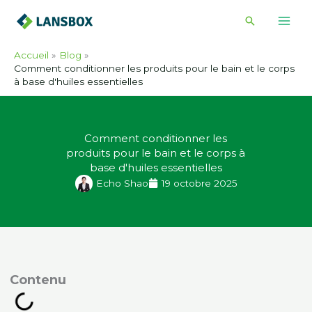
Skip
Recherche
to
content
Accueil
Blog
Comment conditionner les produits pour le bain et le corps
à base d'huiles essentielles
Comment conditionner les
produits pour le bain et le corps à
base d'huiles essentielles
Echo Shao
19 octobre 2025
ontenu