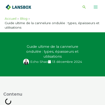
Skip
Recherche
to
content
Accueil
Blog
Guide ultime de la cannelure ondulée : types, épaisseurs et
utilisations
Guide ultime de la cannelure
ondulée : types, épaisseurs et
utilisations
Echo Shao
13 décembre 2024
ontenu