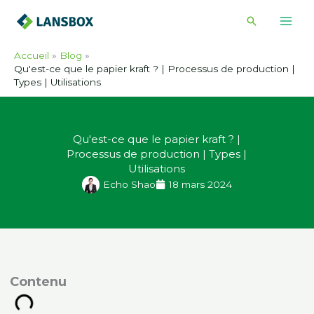
Skip
Recherche
to
content
Accueil
Blog
Qu'est-ce que le papier kraft ? | Processus de production |
Types | Utilisations
Qu'est-ce que le papier kraft ? |
Processus de production | Types |
Utilisations
Echo Shao
18 mars 2024
ontenu