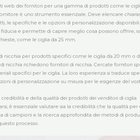
iti web dei fornitori per una gamma di prodotti come le cig
n fornitore è uno strumento essenziale. Deve elencare chiar
, le specifiche e le opzioni di personalizzazione disponibili
fiducia e permette di capire meglio cosa possono offrire, s
chieste, come le ciglia da 25 mm.
 di nicchia per prodotti specifici come le ciglia da 20 mm o
 di nicchia richiedono fornitori di nicchia. Cercate fornitori spe
iali specifici per le ciglia. La loro esperienza si traduce spe
zioni di personalizzazione su misura per le esigenze del vos
credibilità e della qualità dei prodotti dei venditori di ciglia
i, è essenziale valutare sia la credibilità che la qualità per 
sta di campioni e la ricerca approfondita dei metodi di prod
questo processo.