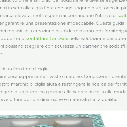
alità, volume e stili unici per soddisfare le diverse esigenze d
nali in seta alle ciglia finte che aggiungono quel tocco in pi
marca elevata, molti esperti raccomandano l'utilizzo di
scat
r garantire una presentazione impeccabile. Questa guida ill
dei requisiti alla creazione di solide relazioni con i fornitori; 
 è opportuno
contattare LansBox
nella valutazione dei potenz
i possano scegliere con sicurezza un partner che soddisfi l
et.
i di un fornitore di ciglia
re cosa rappresenta il vostro marchio. Conoscere il cliente
stro marchio di ciglia aiuta a restringere la ricerca del forni
olgete a un pubblico giovane alla ricerca di ciglia alla moda 
eve offrire opzioni dinamiche e materiali di alta qualità.