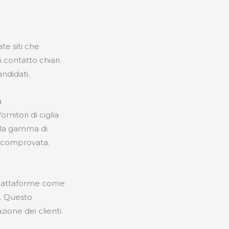
te siti che
i contatto chiari.
ndidati.
a
nitori di ciglia
 alla gamma di
a comprovata.
 piattaforme come
i. Questo
zione dei clienti.