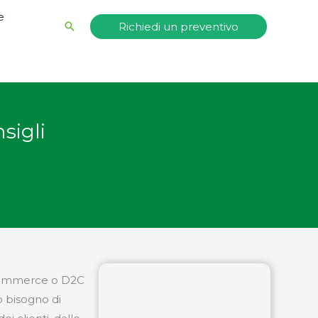
e
Cerca
Richiedi un preventivo
sigli
e-commerce o D2C
o bisogno di