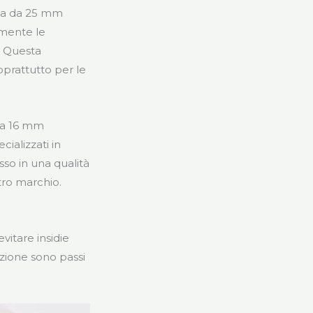
lia da 25 mm
amente le
. Questa
oprattutto per le
 da 16 mm
cializzati in
sso in una qualità
tro marchio.
evitare insidie
uzione sono passi