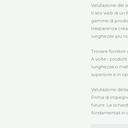
Valutazione dei s
Il sito web di u
gamme di prodotti
trasparenza crea 
lunghezze più ri
Trovare fornitori
A volte i prodotti
lunghezze o mater
superiore e in op
Valutazione della 
Prima di impegnars
future. La richie
fondamentali in 