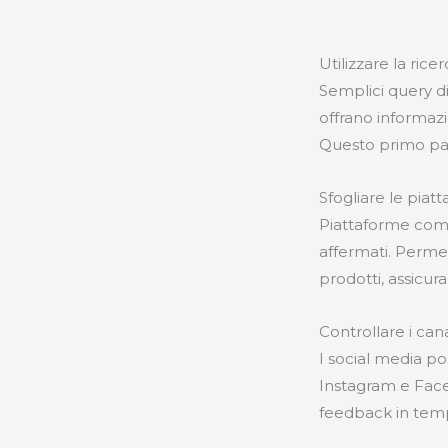
Utilizzare la ricer
Semplici query d
offrano informazio
Questo primo pas
Sfogliare le piat
Piattaforme come 
affermati. Permett
prodotti, assicur
Controllare i cana
I social media p
Instagram e Face
feedback in tempo 