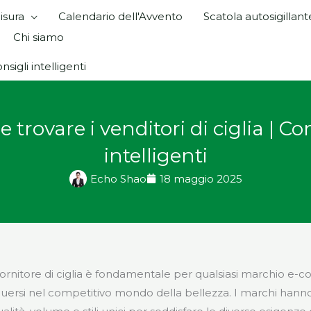
isura
Calendario dell'Avvento
Scatola autosigillant
Chi siamo
nsigli intelligenti
trovare i venditori di ciglia | Con
intelligenti
Echo Shao
18 maggio 2025
o fornitore di ciglia è fondamentale per qualsiasi marchio 
nguersi nel competitivo mondo della bellezza. I marchi hann