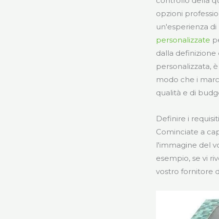
controllo della qu
opzioni professio
un'esperienza di 
personalizzate
pe
dalla definizione 
personalizzata,
modo che i march
qualità e di budg
Definire i requisit
Cominciate a capi
l'immagine del vo
esempio, se vi riv
vostro fornitore d