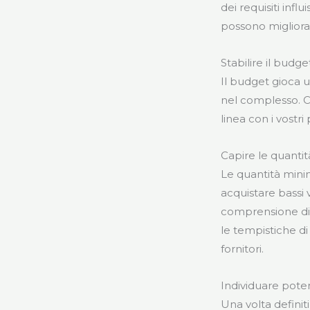
dei requisiti inf
possono migliorare
Stabilire il budge
Il budget gioca u
nel complesso. Ciò
linea con i vostri 
Capire le quantità
Le quantità minim
acquistare bassi 
comprensione di q
le tempistiche d
fornitori.
Individuare potenz
Una volta definiti 