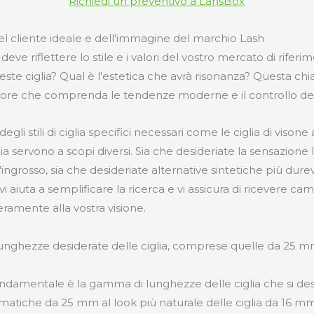
Richiedi un preventivo a LansBox
el cliente ideale e dell'immagine del marchio Lash
deve riflettere lo stile e i valori del vostro mercato di riferi
te ciglia? Qual è l'estetica che avrà risonanza? Questa chia
itore che comprenda le tendenze moderne e il controllo dell
li stili di ciglia specifici necessari come le ciglia di visone 
 ciglia servono a scopi diversi. Sia che desideriate la sensazione
ll'ingrosso, sia che desideriate alternative sintetiche più durev
 vi aiuta a semplificare la ricerca e vi assicura di ricevere ca
ramente alla vostra visione.
lunghezze desiderate delle ciglia, comprese quelle da 25 
ndamentale è la gamma di lunghezze delle ciglia che si desi
matiche da 25 mm al look più naturale delle ciglia da 16 mm,