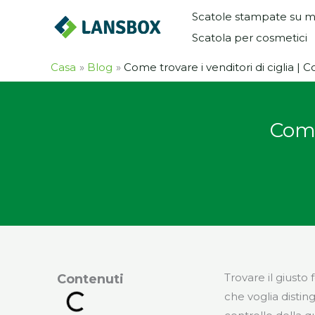
Vai
Scatole stampate su m
al
Scatola per cosmetici
contenuto
Casa
Blog
Come trovare i venditori di ciglia | Co
Come 
Trovare il giust
Contenuti
che voglia disti