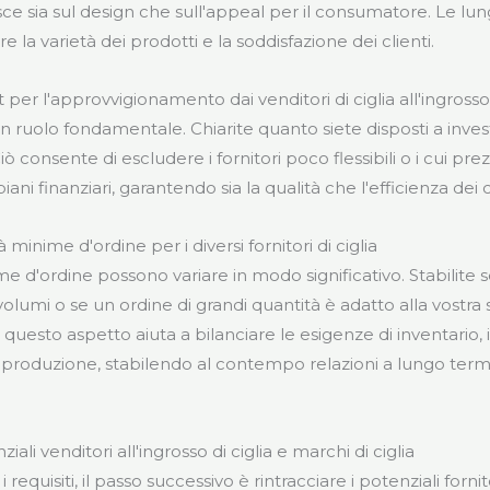
luisce sia sul design che sull'appeal per il consumatore. Le l
 la varietà dei prodotti e la soddisfazione dei clienti.
t per l'approvvigionamento dai venditori di ciglia all'ingross
n ruolo fondamentale. Chiarite quanto siete disposti a inves
 consente di escludere i fornitori poco flessibili o i cui pre
piani finanziari, garantendo sia la qualità che l'efficienza dei c
 minime d'ordine per i diversi fornitori di ciglia
e d'ordine possono variare in modo significativo. Stabilite s
volumi o se un ordine di grandi quantità è adatto alla vostra s
uesto aspetto aiuta a bilanciare le esigenze di inventario, il
i produzione, stabilendo al contempo relazioni a lungo term
iali venditori all'ingrosso di ciglia e marchi di ciglia
i requisiti, il passo successivo è rintracciare i potenziali fornit