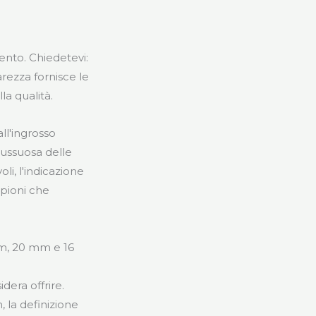
mento. Chiedetevi:
rezza fornisce le
a qualità.
all'ingrosso
 lussuosa delle
oli, l'indicazione
mpioni che
mm, 20 mm e 16
dera offrire.
 la definizione