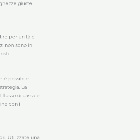
unghezze giuste
o
tire per unità e
zzi non sono in
osti.
e è possibile
trategia. La
 flusso di cassa e
ine con i
ori. Utilizzate una