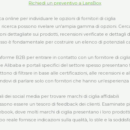
Richiedi un preventivo a LansBox
ca online per individuare le opzioni di fornitori di ciglia
i ricerca possono rivelare un'ampia gamma di opzioni. Cerca
ni dettagliate sui prodotti, recensioni verificate e dettagli d
so è fondamentale per costruire un elenco di potenziali ca
taforme B2B per entrare in contatto con un fornitore di cigli
Alibaba e portali specifici del settore spesso presentano for
ono di filtrare in base alle certificazioni, alle recensioni e
andovi di parlare solo con fornitori che hanno un'esperienz
li dei social media per trovare marchi di ciglia affidabili
ossono essere un tesoro di feedback dei clienti. Esaminate
book, dove molti marchi di ciglia presentano i loro prodott
reale fornisce indicazioni sulla qualità, lo stile e la soddisfa