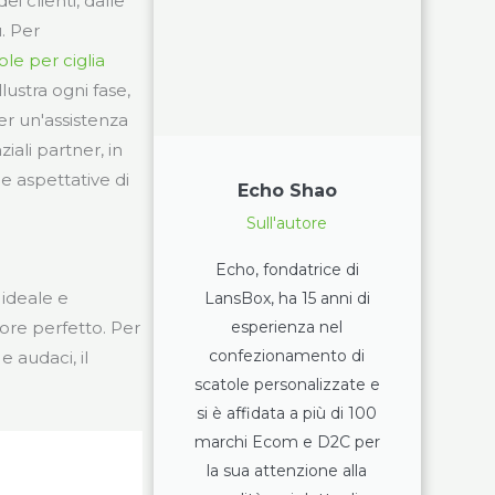
ei clienti, dalle
ù. Per
ole per ciglia
ustra ogni fase,
per un'assistenza
iali partner, in
e aspettative di
Echo Shao
Sull'autore
Echo, fondatrice di
 ideale e
LansBox, ha 15 anni di
esperienza nel
tore perfetto. Per
confezionamento di
e audaci, il
scatole personalizzate e
si è affidata a più di 100
marchi Ecom e D2C per
la sua attenzione alla