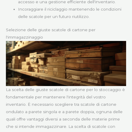
accesso e una gestione efficiente dell'inventario.
Incoraggiare il riciclaggio mantenendo le condizioni
delle scatole per un futuro riutilizzo.
Selezione delle giuste scatole di cartone per
l'immagazzinaggio
La scelta delle giuste scatole di cartone per lo stoccaggio è
fondamentale per mantenere l'integrità del vostro
inventario. È necessario scegliere tra scatole di cartone
ondulato a parete singola e a parete doppia, ognuna delle
quali offre vantaggi diversi a seconda delle materie prime
che si intende immagazzinare. La scelta di scatole con