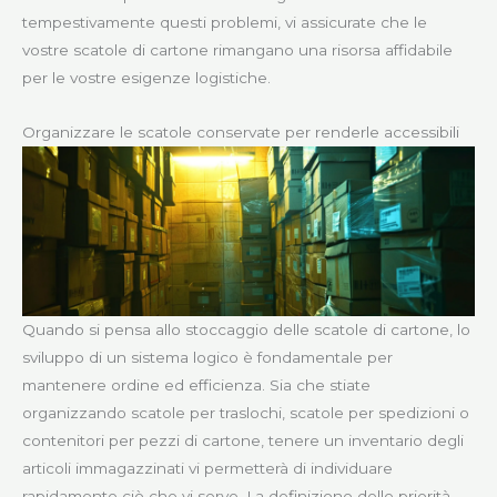
tempestivamente questi problemi, vi assicurate che le
vostre scatole di cartone rimangano una risorsa affidabile
per le vostre esigenze logistiche.
Organizzare le scatole conservate per renderle accessibili
Quando si pensa allo stoccaggio delle scatole di cartone, lo
sviluppo di un sistema logico è fondamentale per
mantenere ordine ed efficienza. Sia che stiate
organizzando scatole per traslochi, scatole per spedizioni o
contenitori per pezzi di cartone, tenere un inventario degli
articoli immagazzinati vi permetterà di individuare
rapidamente ciò che vi serve. La definizione delle priorità