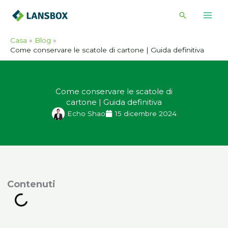
Vai
Cerca
al
contenuto
Casa
Blog
Come conservare le scatole di cartone | Guida definitiva
Come conservare le scatole di
cartone | Guida definitiva
Echo Shao
15 dicembre 2024
ontenuti