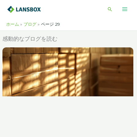
内
検
容
索
を
ホーム
ブログ
ページ 29
ス
キ
感動的なブログを読む
ッ
プ
ペ
ペ
ペ
ペ
ペ
ペ
ー
ー
ー
ー
ー
ー
ジ
ジ
ジ
ジ
ジ
ジ