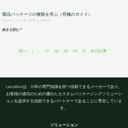
製品パッケージの種類を学ぶ（究極のガイド）
エコー・シャオ
12月 4, 2024
続きを読む "
"前へ
1
...
27
28
29
30
31
次の記事 "
LansBoxは、15年の専門知識を持つ信頼できるメーカーであり、
お客様の成功のための優れたカスタムパッケージングソリューシ
ョンを提供する信頼できるパートナーであることに専念していま
す。
ソリューション