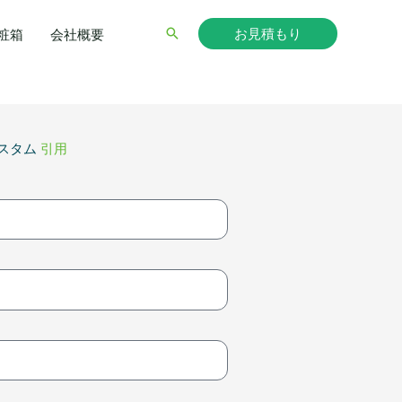
お見積もり
検
粧箱
会社概要
索
スタム
引用