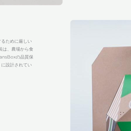
するために厳しい
包装は、農場から食
nsBoxの品質保
うに設計されてい