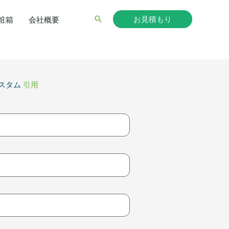
お見積もり
検
粧箱
会社概要
索
スタム
引用