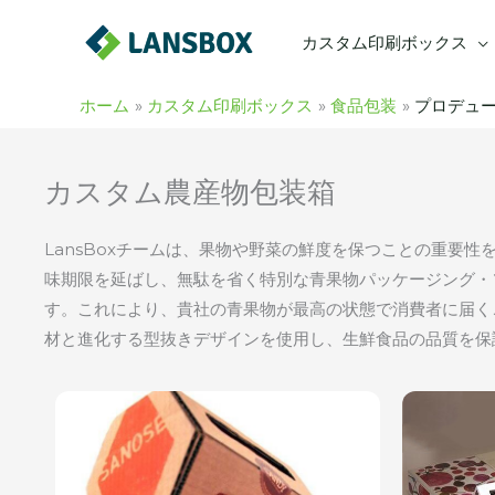
内
カスタム印刷ボックス
容
を
ス
ホーム
カスタム印刷ボックス
食品包装
プロデュ
キ
ッ
カスタム農産物包装箱
プ
LansBoxチームは、果物や野菜の鮮度を保つことの重要
味期限を延ばし、無駄を省く特別な青果物パッケージング・
す。これにより、貴社の青果物が最高の状態で消費者に届く
材と進化する型抜きデザインを使用し、生鮮食品の品質を保