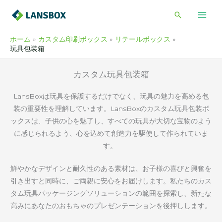
内
検
容
索
を
ホーム
カスタム印刷ボックス
リテールボックス
ス
玩具包装箱
キ
ッ
カスタム玩具包装箱
プ
LansBoxは玩具を保護するだけでなく、玩具の魅力を高める包
装の重要性を理解しています。LansBoxのカスタム玩具包装ボ
ックスは、子供の心を魅了し、すべての玩具が大切な宝物のよう
に感じられるよう、心を込めて創造力を駆使して作られていま
す。
鮮やかなデザインと耐久性のある素材は、お子様の喜びと興奮を
引き出すと同時に、ご両親に安心をお届けします。私たちのカス
タム玩具パッケージングソリューションの範囲を探索し、新たな
高みにあなたのおもちゃのプレゼンテーションを後押しします。