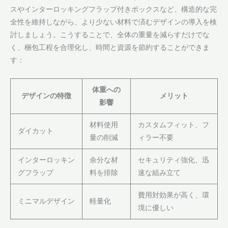
スやインターロッキングフラップ付きボックスなど、構造的な完
全性を維持しながら、より少ない材料で済むデザインの導入を検
討しましょう。こうすることで、全体の重量を減らすだけでな
く、梱包工程を合理化し、時間と資源を節約することができま
す：
体重への
デザインの特徴
メリット
影響
材料使用
カスタムフィット、フ
ダイカット
量の削減
ィラー不要
インターロッキン
余分な材
セキュリティ強化、迅
グフラップ
料を排除
速な組み立て
費用対効果が高く、環
ミニマルデザイン
軽量化
境に優しい