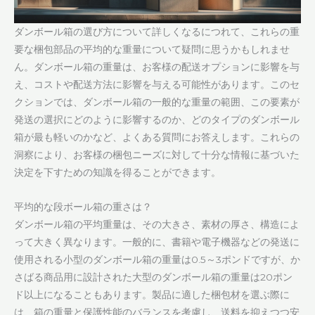
ダンボール箱の選び方について詳しくなるにつれて、これらの重
要な梱包部品の平均的な重量について疑問に思うかもしれませ
ん。ダンボール箱の重量は、お客様の配送オプションに影響を与
え、コストや配送方法に影響を与える可能性があります。このセ
クションでは、ダンボール箱の一般的な重量の範囲、この要素が
発送の選択にどのように影響するのか、どのタイプのダンボール
箱が最も軽いのかなど、よくある質問にお答えします。これらの
洞察により、お客様の梱包ニーズに対して十分な情報に基づいた
決定を下すための知識を得ることができます。
平均的な段ボール箱の重さは？
ダンボール箱の平均重量は、その大きさ、素材の厚さ、構造によ
って大きく異なります。一般的に、書籍や電子機器などの発送に
使用される小型のダンボール箱の重量は0.5～3ポンドですが、か
さばる商品用に設計された大型のダンボール箱の重量は20ポン
ド以上になることもあります。製品に適した梱包材を選ぶ際に
は、箱の重量と保護性能のバランスを考慮し、送料を抑えつつ安