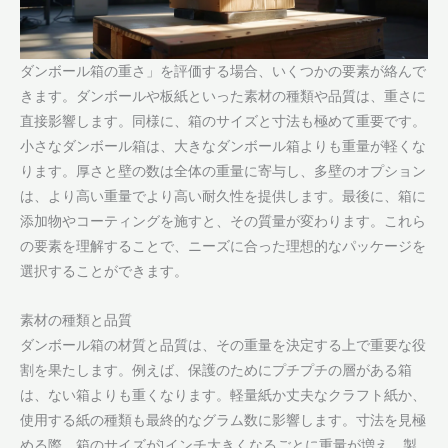
ダンボール箱の重さ」を評価する場合、いくつかの要素が絡んで
きます。ダンボールや板紙といった素材の種類や品質は、重さに
直接影響します。同様に、箱のサイズと寸法も極めて重要です。
小さなダンボール箱は、大きなダンボール箱よりも重量が軽くな
ります。厚さと壁の数は全体の重量に寄与し、多壁のオプション
は、より高い重量でより高い耐久性を提供します。最後に、箱に
添加物やコーティングを施すと、その質量が変わります。これら
の要素を理解することで、ニーズに合った理想的なパッケージを
選択することができます。
素材の種類と品質
ダンボール箱の材質と品質は、その重量を決定する上で重要な役
割を果たします。例えば、保護のためにプチプチの層がある箱
は、ない箱よりも重くなります。軽量紙か丈夫なクラフト紙か、
使用する紙の種類も最終的なグラム数に影響します。寸法を見極
める際、箱のサイズが1インチ大きくなるごとに重量が増え、製