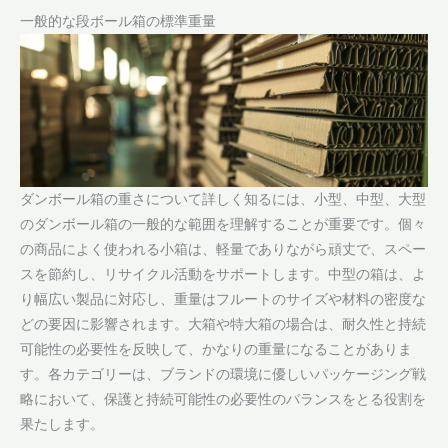
一般的な段ボール箱の標準重量
ダンボール箱の重さについて詳しく知るには、小型、中型、大型
のダンボール箱の一般的な範囲を理解することが重要です。個々
の商品によく使われる小箱は、軽量でありながら頑丈で、スペー
スを節約し、リサイクル活動をサポートします。中型の箱は、よ
り幅広い製品に対応し、重量はフルートのサイズや材料の密度な
どの要因に影響されます。大箱や特大箱の場合は、耐久性と持続
可能性の必要性を反映して、かなりの重量になることがありま
す。各カテゴリーは、ブランドの環境に優しいパッケージング戦
略において、保護と持続可能性の必要性のバランスをとる役割を
果たします。