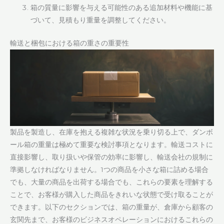
箱の質量に影響を与える可能性のある追加材料や機能に基
づいて、見積もり重量を調整してください。
輸送と梱包における箱の重さの重要性
製品を製造し、在庫を抱える複雑な状況を乗り切る上で、ダンボ
ール箱の重量は極めて重要な検討事項となります。輸送コストに
直接影響し、取り扱いや保管の効率に影響し、輸送会社の規制に
準拠しなければなりません。1つの商品を小さな箱に詰める場合
でも、大量の商品を出荷する場合でも、これらの要素を理解する
ことで、お客様が購入した商品をきれいな状態で受け取ることが
できます。以下のセクションでは、箱の重量が、倉庫から顧客の
玄関先まで、お客様のビジネスオペレーションにおけるこれらの