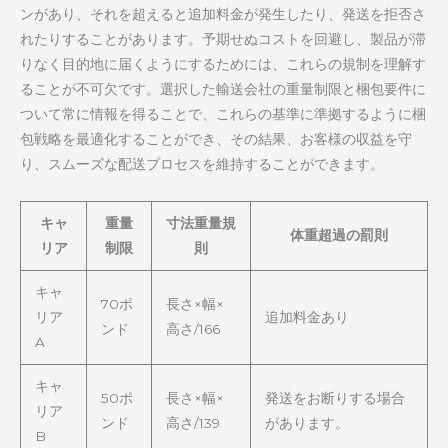
ンがあり、それを超えると追加料金が発生したり、発送を拒否さ
れたりすることがあります。予期せぬコストを回避し、製品が滞
りなく目的地に届くようにするためには、これらの規制を理解す
ることが不可欠です。選択した輸送会社の重量制限と梱包要件に
ついて常に情報を得ることで、これらの基準に準拠するように梱
包戦略を最適化することができ、その結果、お客様の収益を守
り、スムーズな配送プロセスを維持することができます。
キャ
重量
寸法重量規
体重超過の罰則
リア
制限
則
キャ
70ポ
長さ×幅×
リア
追加料金あり
ンド
高さ/166
A
キャ
50ポ
長さ×幅×
発送をお断りする場合
リア
ンド
高さ/139
があります。
B