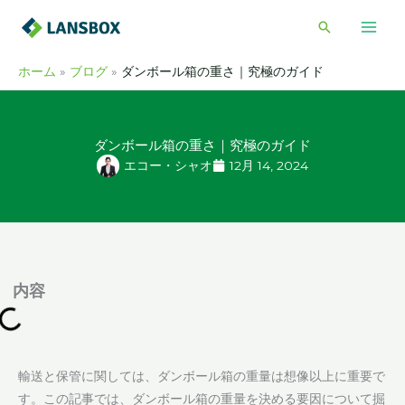
内
検
容
索
を
ホーム
ブログ
ダンボール箱の重さ｜究極のガイド
ス
キ
ッ
ダンボール箱の重さ｜究極のガイド
プ
エコー・シャオ
12月 14, 2024
内容
輸送と保管に関しては、ダンボール箱の重量は想像以上に重要で
す。この記事では、ダンボール箱の重量を決める要因について掘