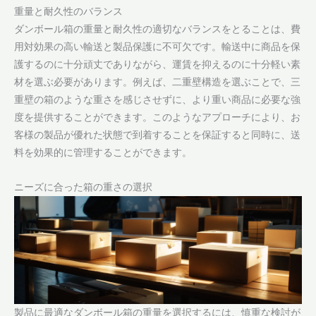
重量と耐久性のバランス
ダンボール箱の重量と耐久性の適切なバランスをとることは、費
用対効果の高い輸送と製品保護に不可欠です。輸送中に商品を保
護するのに十分頑丈でありながら、運賃を抑えるのに十分軽い素
材を選ぶ必要があります。例えば、二重壁構造を選ぶことで、三
重壁の箱のような重さを感じさせずに、より重い商品に必要な強
度を提供することができます。このようなアプローチにより、お
客様の製品が優れた状態で到着することを保証すると同時に、送
料を効果的に管理することができます。
ニーズに合った箱の重さの選択
製品に最適なダンボール箱の重量を選択するには、慎重な検討が