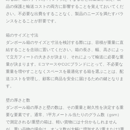
品の保護と輸送コストの両方に影響することを覚えておいてくだ
さい。不必要な出費をすることなく、製品のニーズを満たすバラ
ンスをとることが肝要です。
箱のサイズと寸法
ダンボール箱のサイズと寸法を検討する際には、容積が重量に直
結することを念頭に置いてください。箱の長さ、幅、高さによっ
て立方フィートの大きさが決まり、それによって輸送に必要な重
量が決まります。EコマースやD2Cブランドにとって、不必要な
重量を増やすことなくスペースを最適化する箱を選ぶことは、配
送コストを管理し、顧客に商品を安全に届けるための鍵となりま
す。
壁の厚さと数
ダンボール箱の厚さと壁の数は、その重量と耐久性を決定する重
要な要素です。通常、1平方メートル当たりのグラム数（gsm）
で測定される1重壁の箱は、軽い貨物には十分かもしれません
が、重い品物の場合は、オンス数が大幅に増加する2重または3重