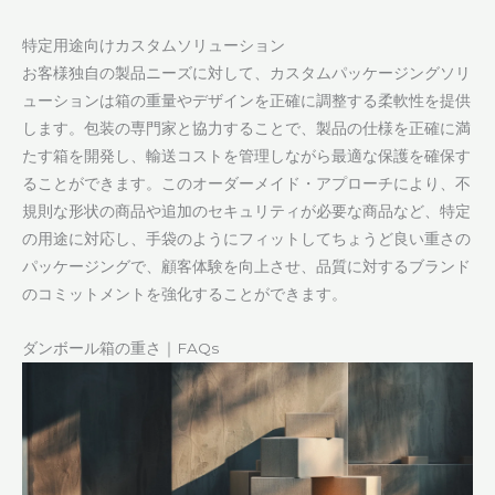
特定用途向けカスタムソリューション
お客様独自の製品ニーズに対して、カスタムパッケージングソリ
ューションは箱の重量やデザインを正確に調整する柔軟性を提供
します。包装の専門家と協力することで、製品の仕様を正確に満
たす箱を開発し、輸送コストを管理しながら最適な保護を確保す
ることができます。このオーダーメイド・アプローチにより、不
規則な形状の商品や追加のセキュリティが必要な商品など、特定
の用途に対応し、手袋のようにフィットしてちょうど良い重さの
パッケージングで、顧客体験を向上させ、品質に対するブランド
のコミットメントを強化することができます。
ダンボール箱の重さ｜FAQs