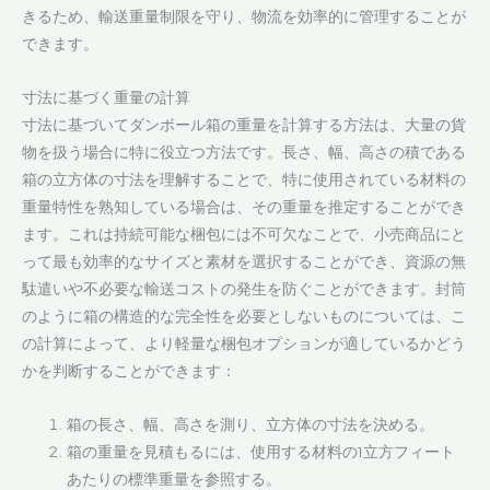
きるため、輸送重量制限を守り、物流を効率的に管理することが
できます。
寸法に基づく重量の計算
寸法に基づいてダンボール箱の重量を計算する方法は、大量の貨
物を扱う場合に特に役立つ方法です。長さ、幅、高さの積である
箱の立方体の寸法を理解することで、特に使用されている材料の
重量特性を熟知している場合は、その重量を推定することができ
ます。これは持続可能な梱包には不可欠なことで、小売商品にと
って最も効率的なサイズと素材を選択することができ、資源の無
駄遣いや不必要な輸送コストの発生を防ぐことができます。封筒
のように箱の構造的な完全性を必要としないものについては、こ
の計算によって、より軽量な梱包オプションが適しているかどう
かを判断することができます：
箱の長さ、幅、高さを測り、立方体の寸法を決める。
箱の重量を見積もるには、使用する材料の1立方フィート
あたりの標準重量を参照する。