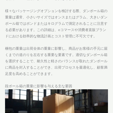
様々なパッケージングオプションを検討する際、ダンボール箱の
重量は通常、小さいサイズではオンスまたはグラム、大きいダン
ボール箱ではポンドまたはキログラムで測定されることに注意す
る必要があります。この詳細は、eコマースや消費者直販ブラン
ドにおける効率的な物流計画とコスト管理に不可欠です。
梱包の重量は出荷全体の重量に影響し、商品がお客様の手元に届
くまでの道のりを左右する重要な要素です。適切なダンボール箱
を選択することで、耐久性と軽さのバランスが取れたダンボール
に商品を封入することができ、出荷プロセスを最適化し、顧客満
足度を高めることができます。
段ボール箱の重量に影響を与える主な要因