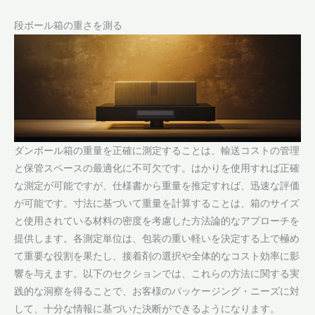
段ボール箱の重さを測る
ダンボール箱の重量を正確に測定することは、輸送コストの管理
と保管スペースの最適化に不可欠です。はかりを使用すれば正確
な測定が可能ですが、仕様書から重量を推定すれば、迅速な評価
が可能です。寸法に基づいて重量を計算することは、箱のサイズ
と使用されている材料の密度を考慮した方法論的なアプローチを
提供します。各測定単位は、包装の重い軽いを決定する上で極め
て重要な役割を果たし、接着剤の選択や全体的なコスト効率に影
響を与えます。以下のセクションでは、これらの方法に関する実
践的な洞察を得ることで、お客様のパッケージング・ニーズに対
して、十分な情報に基づいた決断ができるようになります。