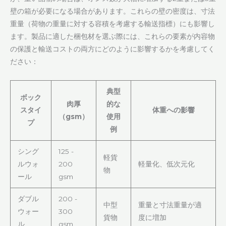
壁の箱が必要になる場合があります。これらの壁の密度は、寸法
重量（荷物の重量に対する容積を考慮する輸送指標）にも影響し
ます。製品に適した梱包材を選ぶ際には、これらの要素が内容物
の保護と輸送コストの両方にどのように影響するかを考慮してく
ださい：
典型
ボック
肉厚
的な
スタイ
体重への影響
（gsm）
使用
プ
例
シング
125 -
軽貨
ルウォ
200
軽量化、低次元化
物
ール
gsm
ダブル
200 -
中型
重量と寸法重量が適
ウォー
300
貨物
度に増加
ル
gsm