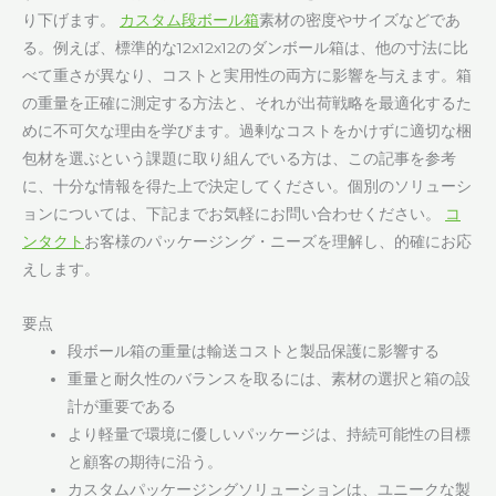
り下げます。
カスタム段ボール箱
素材の密度やサイズなどであ
る。例えば、標準的な12x12x12のダンボール箱は、他の寸法に比
べて重さが異なり、コストと実用性の両方に影響を与えます。箱
の重量を正確に測定する方法と、それが出荷戦略を最適化するた
めに不可欠な理由を学びます。過剰なコストをかけずに適切な梱
包材を選ぶという課題に取り組んでいる方は、この記事を参考
に、十分な情報を得た上で決定してください。個別のソリューシ
ョンについては、下記までお気軽にお問い合わせください。
コ
ンタクト
お客様のパッケージング・ニーズを理解し、的確にお応
えします。
要点
段ボール箱の重量は輸送コストと製品保護に影響する
重量と耐久性のバランスを取るには、素材の選択と箱の設
計が重要である
より軽量で環境に優しいパッケージは、持続可能性の目標
と顧客の期待に沿う。
カスタムパッケージングソリューションは、ユニークな製