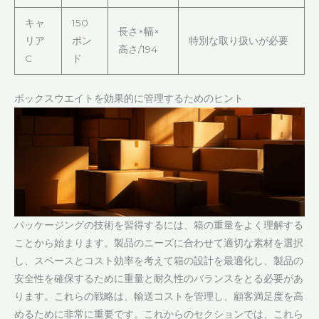
キャ
150
長さ×幅×
リア
ポン
特別な取り扱いが必要
高さ/194
C
ド
ボックスウエイトを効果的に管理するためのヒント
パッケージングの技術を習得するには、箱の重量をよく理解する
ことから始まります。製品のニーズに合わせて適切な素材を選択
し、スペースとコスト効率を考えて箱の設計を最適化し、製品の
安全性を確保するために重量と耐久性のバランスをとる必要があ
ります。これらの戦略は、輸送コストを管理し、顧客満足度を高
めるために非常に重要です。これからのセクションでは、これら