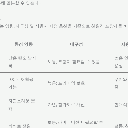
통해 밀봉할 수 있습니다.
교
는 영향, 내구성 및 사용자 지정 옵션을 기준으로 친환경 포장재를 비
환경 영향
내구성
사
낮은 탄소 발자
높은 인
보통, 코팅이 필요할 수 있음
국
용성
100% 재활용
무게와
높음; 프리미엄 보호
가능
한
자연스러운 분
가변, 첨가제로 개선
현대적
해
보통, 라미네이션이 필요할 수
퇴비로 전환
보통, 