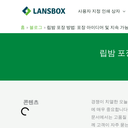
콘
사용자 지정 인쇄 상자
텐
츠
로
홈
블로그
립밤 포장 방법: 포장 아이디어 및 지속 가
건
너
뛰
립밤 포
기
경쟁이 치열한 오늘
콘텐츠
에 매우 중요합니다
문서에서는 고품질 
께 고객이 자주 묻