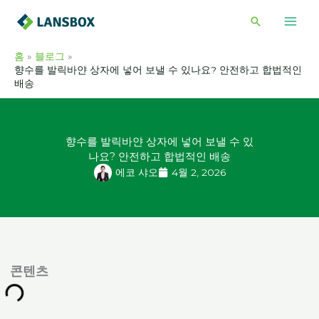
콘
검
텐
색
츠
홈
블로그
로
향수를 발릭바얀 상자에 넣어 보낼 수 있나요? 안전하고 합법적인
건
배송
너
뛰
기
향수를 발릭바얀 상자에 넣어 보낼 수 있
나요? 안전하고 합법적인 배송
에코 샤오
4월 2, 2026
콘텐츠