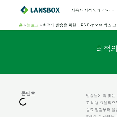
콘
사용자 지정 인쇄 상자
텐
츠
로
홈
블로그
최적의 발송을 위한 UPS Express 박스 
건
너
뛰
최적의 
기
콘텐츠
발송물에 딱 맞는
고 비용 효율적으로
송료 절감부터 물
확하게 계산하는 