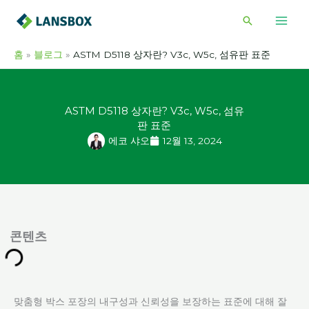
콘
검
텐
색
츠
홈
블로그
ASTM D5118 상자란? V3c, W5c, 섬유판 표준
로
건
너
ASTM D5118 상자란? V3c, W5c, 섬유
뛰
판 표준
기
에코 샤오
12월 13, 2024
콘텐츠
맞춤형 박스 포장의 내구성과 신뢰성을 보장하는 표준에 대해 잘