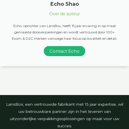
Echo Shao
Over de auteur
Echo, oprichter van LansBox, heeft 15 jaar ervaring in op maat
gemaakte doosverpakkingen en wordt vertrouwd door 100+
Ecom & D2C merken vanwege haar focus op kwaliteit en detail.
Contact Echo
LansBox, een vertrouwde fabrikant met 15 jaar expertise, wil
uw betrouwbare partner zijn in het leveren van
uitzonderlijke verpakkingsoplossingen op maat voor uw
succes.