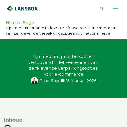
Ga
Zoeken
naar
de
Home
Blog
inhoud
Zijn medium prioriteitsdozen zelfdovend? Het verkennen
van zelfklevende verpakkingsopties voor e-commerce
Zijn medium prioriteitsdozen
zelfdovend? Het verkennen van
zelfklevende verpakkingsopties
voor e-commerce
Echo Shao
15 februari 2026
nhoud