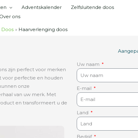
zen
Adventskalender
Zelfsluitende doos
Over ons
 Doos
Haarverlenging doos
Aangepas
Uw naam
ns zijn perfect voor merken
t voor perfectie en houden
n kunnen onze
E-mail
erhaal van uw merk. Met
roduct en transformeert u de
Land
Bedrijf