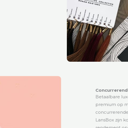
Concurrerende
Betaalbare lux
premium op ma
concurrerende 
LansBox zijn k
rendement op. 