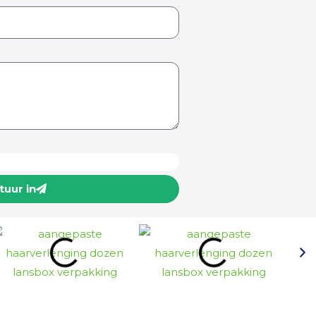
)
Stuur in