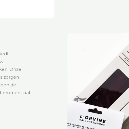
iedt
uw
aken. Onze
es zorgen
elpen de
het moment dat