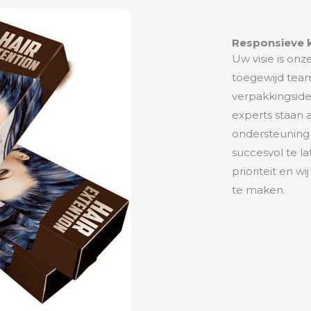
Responsieve k
Uw visie is on
toegewijd tea
verpakkingside
experts staan a
ondersteuning
succesvol te l
prioriteit en w
te maken.