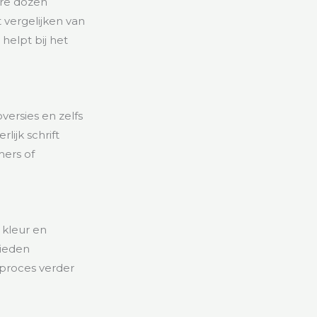
ere dozen
 vergelijken van
elpt bij het
oversies en zelfs
lijk schrift
mers of
 kleur en
bieden
sproces verder