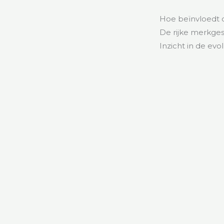
Hoe beïnvloedt d
De rijke merkge
Inzicht in de evo