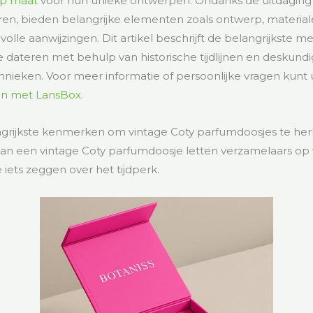
op maat
voor hun unieke ontwerpen. Ondanks de uitdagin
eren, bieden belangrijke elementen zoals ontwerp, material
evolle aanwijzingen. Dit artikel beschrijft de belangrijkste
 dateren met behulp van historische tijdlijnen en deskund
hnieken. Voor meer informatie of persoonlijke vragen kunt u
n met LansBox
.
angrijkste kenmerken om vintage Coty parfumdoosjes te he
 van een vintage Coty parfumdoosje letten verzamelaars op 
e iets zeggen over het tijdperk.