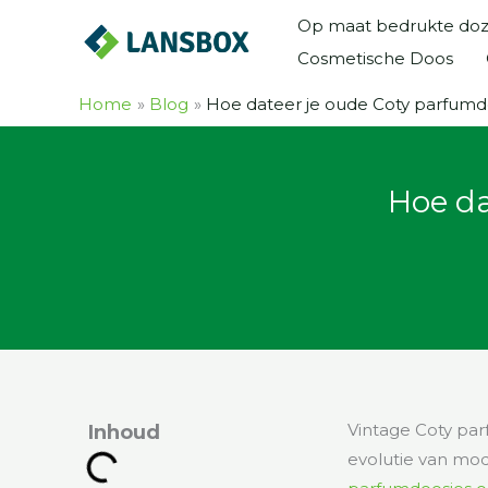
Ga
Op maat bedrukte do
naar
Cosmetische Doos
de
inhoud
Home
Blog
Hoe dateer je oude Coty parfumdo
Hoe da
Vintage Coty par
Inhoud
evolutie van mo