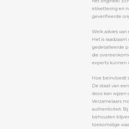
het origineel. 
etikettering en 
geverifieerde or
Welk advies van 
Het is raadzaam 
gedetailleerde p
die overeenkomen
experts kunnen o
Hoe beïnvloedt d
De staat van een
doos kan wijzen 
Verzamelaars mo
authenticiteit. 
behouden blijven
toekomstige waa