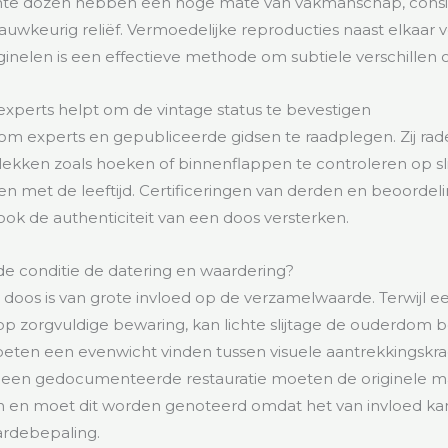
Echte dozen hebben een hoge mate van vakmanschap, consi
nauwkeurig reliëf. Vermoedelijke reproducties naast elkaar 
iginelen is een effectieve methode om subtiele verschillen 
experts helpt om de vintage status te bevestigen
om experts en gepubliceerde gidsen te raadplegen. Zij ra
lekken zoals hoeken of binnenflappen te controleren op s
 met de leeftijd. Certificeringen van derden en beoordel
ok de authenticiteit van een doos versterken.
e conditie de datering en waardering?
 doos is van grote invloed op de verzamelwaarde. Terwijl 
op zorgvuldige bewaring, kan lichte slijtage de ouderdom b
eten een evenwicht vinden tussen visuele aantrekkingskra
Bij een gedocumenteerde restauratie moeten de originele m
 en moet dit worden genoteerd omdat het van invloed kan
rdebepaling.