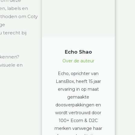
g om deze
en, labels en
 methoden om Coty
ige
 terecht bij
Echo Shao
rkennen?
Over de auteur
visuele en
Echo, oprichter van
LansBox, heeft 15 jaar
ervaring in op maat
gemaakte
doosverpakkingen en
wordt vertrouwd door
100+ Ecom & D2C
merken vanwege haar