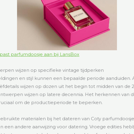
past parfumdoosje aan bij LansBox
rpen wijzen op specifieke vintage tijdperken
eldingen en stijl kunnen een bepaalde periode aanduiden. 
ëfdetails wijzen op dozen uit het begin tot midden van de 2
ontwerpen wijzen op latere decennia. Het herkennen van d
cruciaal om de productieperiode te beperken.
bruikte materialen bij het dateren van Coty parfumdoosj
n een andere aanwijzing voor datering. Vroege edities he