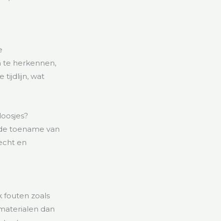
e
 te herkennen,
ijdlijn, wat
doosjes?
n de toename van
echt en
 fouten zoals
 materialen dan