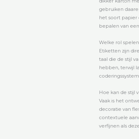
dikker karton m
gebruiken daaren
het soort papie
bepalen van een 
Welke rol spelen
Etiketten zijn di
taal die de stijl
hebben, terwijl 
coderingssysteme
Hoe kan de stijl
Vaak is het ontw
decoratie van fl
contextuele aanw
verfijnen als d