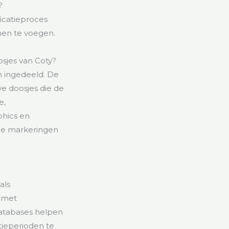
?
ficatieproces
men te voegen.
osjes van Coty?
n ingedeeld. De
ve doosjes die de
e,
phics en
de markeringen
als
n met
atabases helpen
tieperioden te