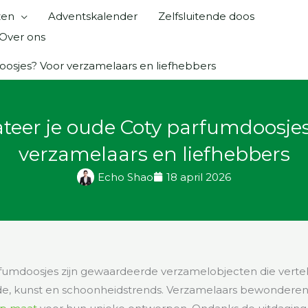
zen
Adventskalender
Zelfsluitende doos
Over ons
osjes? Voor verzamelaars en liefhebbers
teer je oude Coty parfumdoosje
verzamelaars en liefhebbers
Echo Shao
18 april 2026
fumdoosjes zijn gewaardeerde verzamelobjecten die vertel
de, kunst en schoonheidstrends. Verzamelaars bewonderen