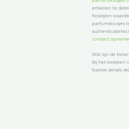
parfumdoosjes 
artikelen te dat
flesstijlen waard
parfumdoosjes te
authenticatietec
contact opneme
Wat zijn de bel
Bij het bekijken
fysieke details di