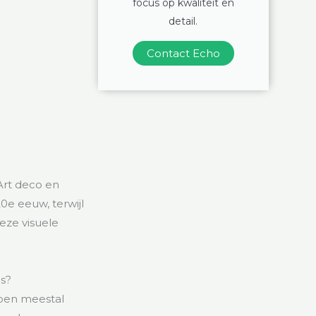
focus op kwaliteit en
detail.
Contact Echo
Art deco en
0e eeuw, terwijl
eze visuele
es?
bben meestal