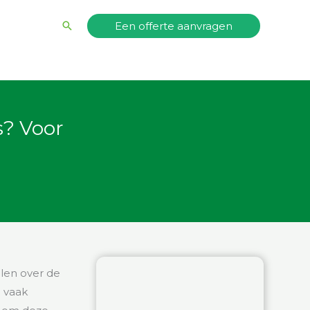
Zoeken
Een offerte aanvragen
s? Voor
len over de
 vaak