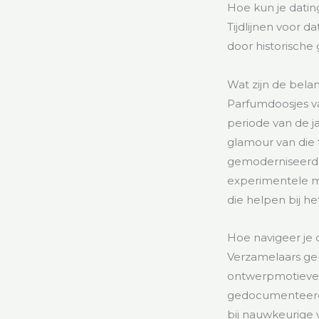
Hoe kun je datin
Tijdlijnen voor 
door historische
Wat zijn de bela
Parfumdoosjes va
periode van de j
glamour van die 
gemoderniseerde 
experimentele m
die helpen bij h
Hoe navigeer je
Verzamelaars ge
ontwerpmotieven
gedocumenteerde
bij nauwkeurige 