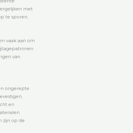
stente
vergelijken met
op te sporen.
den vaak aan om
lijtagepatronen
ingen van
een ongerepte
evestigen.
cht en
aterialen
 zijn op de