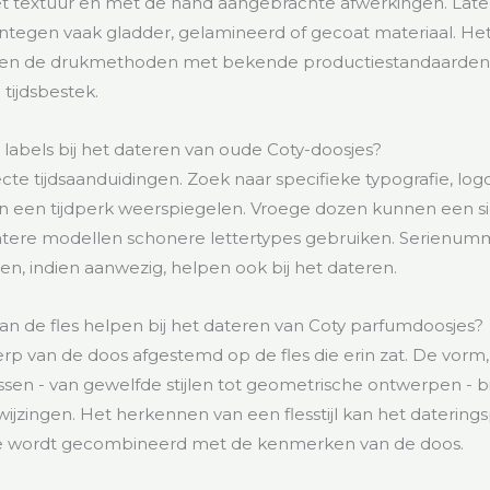
et textuur en met de hand aangebrachte afwerkingen. Lat
tegen vaak gladder, gelamineerd of gecoat materiaal. Het
r en de drukmethoden met bekende productiestandaarden h
tijdsbestek.
 labels bij het dateren van oude Coty-doosjes?
recte tijdsaanduidingen. Zoek naar specifieke typografie, log
 van een tijdperk weerspiegelen. Vroege dozen kunnen een sier
latere modellen schonere lettertypes gebruiken. Serienum
n, indien aanwezig, helpen ook bij het dateren.
 van de fles helpen bij het dateren van Coty parfumdoosjes?
erp van de doos afgestemd op de fles die erin zat. De vorm,
essen - van gewelfde stijlen tot geometrische ontwerpen - 
ijzingen. Het herkennen van een flesstijl kan het datering
eze wordt gecombineerd met de kenmerken van de doos.