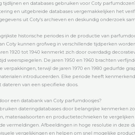
g tijdlijnen en databases gebruiken voor Coty parfumdozen
datering en uitgebreide databases vergemakkelijken het veri
 gegevens uit Coty's archieven en deskundig onderzoek sa
ngrijkste historische periodes in de productie van parfumdo
n Coty kunnen grofweg in verschillende tijdperken worde
aren 1920 tot 1940 kenmerkt zich door overdadig decoratie
tijd weerspiegelen. De jaren 1950 en 1960 brachten verfijnd
verpakkingen, terwijl de jaren 1970 en 1980 gedurfde gra
aterialen introduceerden. Elke periode heeft kenmerken
et dateren van een specifieke doos.
 door een databank van Coty parfumdoosjes?
bruiken dateringdatabases door belangrijke kenmerken zo
, materiaalsoorten en productietechnieken te vergelijke
 vermeldingen. Afbeeldingen in hoge resolutie in deze d
visuele vergelijkingen en helpen om snel mogelijke produc