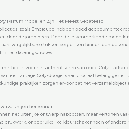
oty Parfum Modellen Zijn Het Meest Gedateerd
ollecties, zoals Emeraude, hebben goed gedocumenteerd
gen door de jaren heen. Door deze kenmerkende modellen
ars vergelijkbare stukken vergelijken binnen een bekende t
 in het dateringsproces.
te methodes voor het authentiseren van oude Coty-parfum
 van een vintage Coty-doosje is van cruciaal belang gezie
skundige praktijken zorgen ervoor dat het verzamelobject 
 vervalsingen herkennen
nen het uiterlijke ontwerp nabootsen, maar vertonen vaak
jnd drukwerk, ongebruikelijke kleurschakeringen of andere