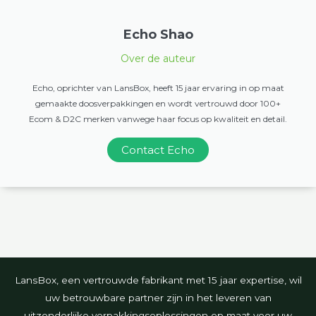
Echo Shao
Over de auteur
Echo, oprichter van LansBox, heeft 15 jaar ervaring in op maat
gemaakte doosverpakkingen en wordt vertrouwd door 100+
Ecom & D2C merken vanwege haar focus op kwaliteit en detail.
Contact Echo
LansBox, een vertrouwde fabrikant met 15 jaar expertise, wil
uw betrouwbare partner zijn in het leveren van
uitzonderlijke verpakkingsoplossingen op maat voor uw