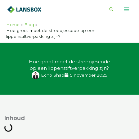
Ga
Zoeken
naar
de
Home
Blog
inhoud
Hoe groot moet de streepjescode op een
lippenstiftverpakking zijn?
Hoe groot moet de streepjescode
op een lippenstiftverpakking zijn?
Echo Shao
5 november 2025
nhoud