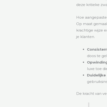
deze kritieke zw
Hoe aangepaste 
Op maat gemaakte
krachtige wijze 
je klanten.
Consisten
doos te ge
Opwinding 
luxe toe d
Duidelijke
gebruiksins
De kracht van v