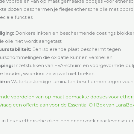
 voordelen van op maat gemaakte doosjes voor etherisc
e dozen beschermen je flesjes etherische olie met door
ciale functies:
iging:
Donkere inkten en beschermende coatings blokkere
e olie niet wordt aangetast.
rstabiliteit:
Een isolerende plaat beschermt tegen
rschommelingen die oxidatie kunnen versnellen.
ping:
Inzetstukken van EVA-schuim en voorgevormde pu
de houder, waardoor ze vrijwel niet breken.
ère:
Waterbestendige laminaten beschermen tegen vocht
Vraag een offerte aan voor de Essential Oil Box van LansBo
n flesjes etherische oliën: Een onderzoek naar levensduur