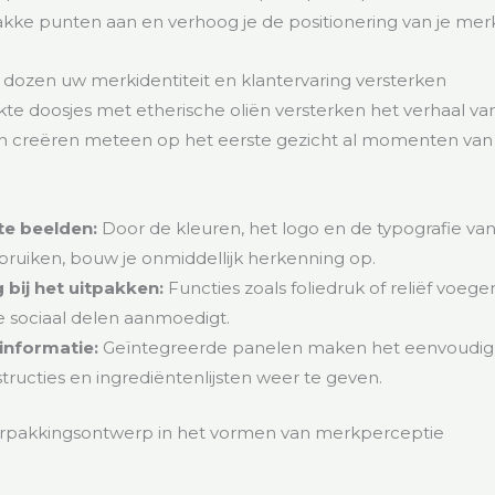
akke punten aan en verhoog je de positionering van je mer
dozen uw merkidentiteit en klantervaring versterken
 doosjes met etherische oliën versterken het verhaal van
en creëren meteen op het eerste gezicht al momenten van
te beelden:
Door de kleuren, het logo en de typografie van
bruiken, bouw je onmiddellijk herkenning op.
bij het uitpakken:
Functies zoals foliedruk of reliëf voege
ie sociaal delen aanmoedigt.
 informatie:
Geïntegreerde panelen maken het eenvoudi
tructies en ingrediëntenlijsten weer te geven.
erpakkingsontwerp in het vormen van merkperceptie