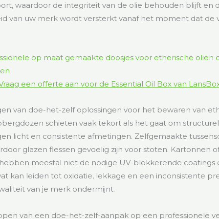
port, waardoor de integriteit van de olie behouden blijft en 
 van uw merk wordt versterkt vanaf het moment dat de 
Vraag een offerte aan voor de Essential Oil Box van LansBo
n van doe-het-zelf oplossingen voor het bewaren van eth
ergdozen schieten vaak tekort als het gaat om structurele 
en licht en consistente afmetingen. Zelfgemaakte tussen
rdoor glazen flessen gevoelig zijn voor stoten. Kartonnen o
ebben meestal niet de nodige UV-blokkerende coatings 
at kan leiden tot oxidatie, lekkage en een inconsistente pr
liteit van je merk ondermijnt.
ppen van een doe-het-zelf-aanpak op een professionele ve