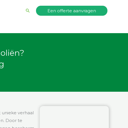
Zoeken
Een offerte aanvragen
oliën?
g
t unieke verhaal
n. Door te