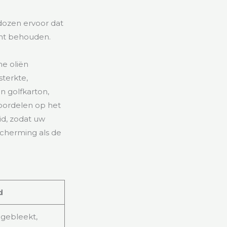
dozen ervoor dat
acht behouden.
e oliën
sterkte,
n golfkarton,
voordelen op het
d, zodat uw
cherming als de
d
ngebleekt,