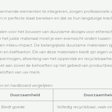
ermende elementen te integreren, zorgen professionele 
ten in perfecte staat bereiken en dat ze hun langdurige kr
alen voor het bouwen van duurzame doosjes voor etherisch
n het juiste materiaal moet je een evenwicht vinden tussen 
n milieu-impact. De belangrijkste duurzame materialen zij
n en kraftkarton. Elk van deze materialen biedt zijn eigen 
gvermogen, afwerking van het oppervlak en recyclebaarhei
oet aan zowel de behoeften op het gebied van productbes
loften van uw merk.
ton en hardboard vergelijken
Duurzaamheid
Duurzaamhei
Biedt goede
Volledig recyclebaar, vaak o