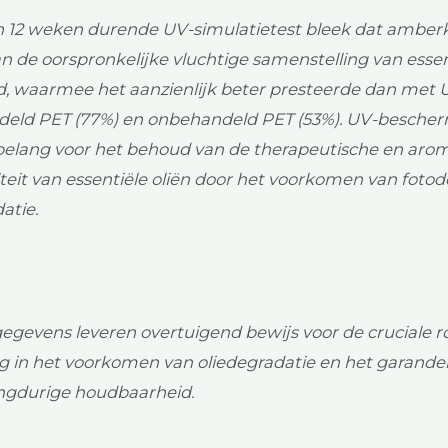
n 12 weken durende UV-simulatietest bleek dat amberk
n de oorspronkelijke vluchtige samenstelling van essen
d, waarmee het aanzienlijk beter presteerde dan met U
eld PET (77%) en onbehandeld PET (53%). UV-bescher
 belang voor het behoud van de therapeutische en aro
iteit van essentiële oliën door het voorkomen van foto
atie.
egevens leveren overtuigend bewijs voor de cruciale r
ing in het voorkomen van oliedegradatie en het garand
ngdurige houdbaarheid.