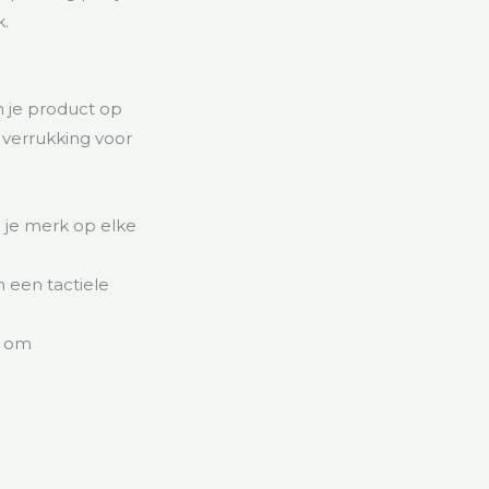
k.
 je product op
 verrukking voor
 je merk op elke
n een tactiele
g om