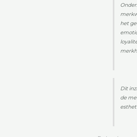
Onderz
merkwa
het ge
emoti
loyali
merkhe
Dit in
de mer
esthet