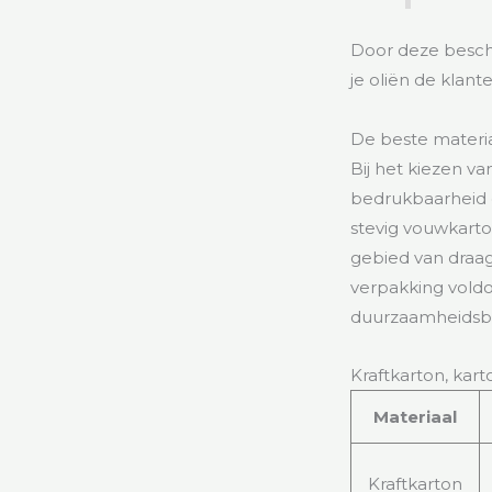
Door deze besch
je oliën de klan
De beste materi
Bij het kiezen va
bedrukbaarheid e
stevig vouwkarto
gebied van draa
verpakking vold
duurzaamheidsbe
Kraftkarton, kar
Materiaal
Kraftkarton