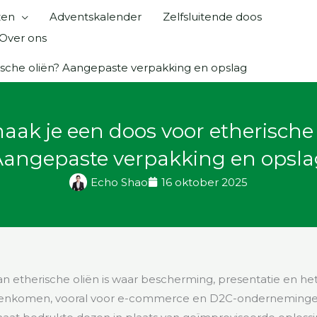
zen
Adventskalender
Zelfsluitende doos
Over ons
ische oliën? Aangepaste verpakking en opslag
aak je een doos voor etherische 
Aangepaste verpakking en opsla
Echo Shao
16 oktober 2025
n etherische oliën is waar bescherming, presentatie en he
menkomen, vooral voor e-commerce en D2C-onderneminge