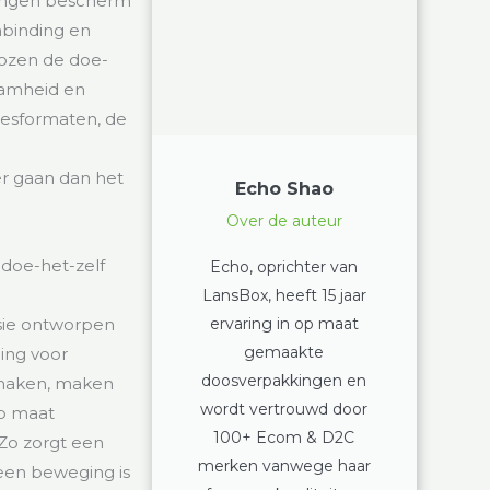
singen bescherm
nbinding en
dozen de doe-
zaamheid en
lesformaten, de
er gaan dan het
Echo Shao
Over de auteur
doe-het-zelf
Echo, oprichter van
LansBox, heeft 15 jaar
ervaring in op maat
sie ontworpen
gemaakte
ming voor
doosverpakkingen en
n maken, maken
wordt vertrouwd door
op maat
100+ Ecom & D2C
 Zo zorgt een
merken vanwege haar
geen beweging is