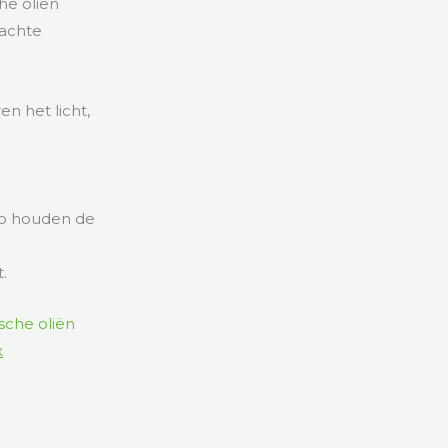
he oliën
dachte
n het licht,
lp houden de
.
x