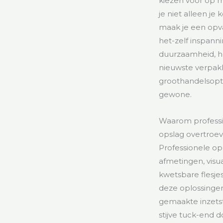
kiezen voor op 
je niet alleen j
maak je een opva
het-zelf inspann
duurzaamheid, h
nieuwste verpakk
groothandelsopti
gewone.
Waarom professi
opslag overtroe
Professionele o
afmetingen, visu
kwetsbare flesje
deze oplossingen
gemaakte inzetst
stijve tuck-end 