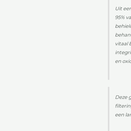
Uit ee
95% va
behiel
behand
vitaal
integr
en oxid
Deze g
filter
een la