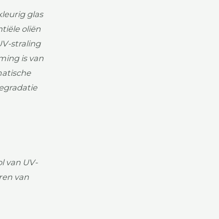
leurig glas
tiële oliën
V-straling
ming is van
matische
degradatie
ol van UV-
eren van