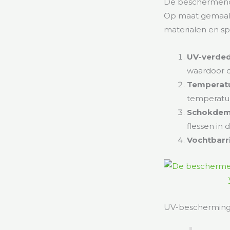
De beschermende
Op maat gemaakt
materialen en spe
UV-verded
waardoor d
Temperatuu
temperatuu
Schokdem
flessen in 
Vochtbarri
UV-bescherming i