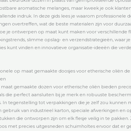
maat bedrukte dozen in plaats van geïmproviseerde oplos
e kostbare aromatische melanges, maar kweek je ook klante
llende indruk. In deze gids lees je waarom professionele 
ingen overtreffen, wat de beste materialen zijn voor duur
oe je ontwerpen op maat kunt maken voor verschillende f
ingstrends, slimme opslag- en verzendstrategieën, waar je
es kunt vinden en innovatieve organisatie-ideeën die verd
onele op maat gemaakte doosjes voor etherische oliën de 
ven
p maat gemaakte dozen voor etherische oliën bieden preci
als die perfect aansluiten bij je merk en robuuste bescher
s. In tegenstelling tot verpakkingen die je zelf zou kunne
 gebruik van industrieel karton, speciale afwerkingen en 
ukken die ontworpen zijn om elk flesje veilig in te pakken.
doos met precies uitgesneden schuimholtes ervoor dat er 