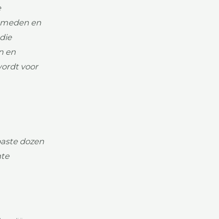
e
 smeden en
die
n en
wordt voor
paste dozen
nte