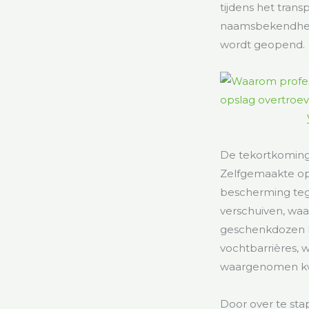
tijdens het trans
naamsbekendheid
wordt geopend.
De tekortkominge
Zelfgemaakte opb
bescherming teg
verschuiven, waa
geschenkdozen h
vochtbarrières, w
waargenomen kwa
Door over te sta