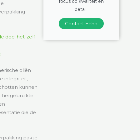
focus op kwaliteit en
de
detail.
verpakking
Contact Echo
x
erische oliën
integriteit,
schotten kunnen
f hergebruikte
en
esentatie die de
rpakking pak je