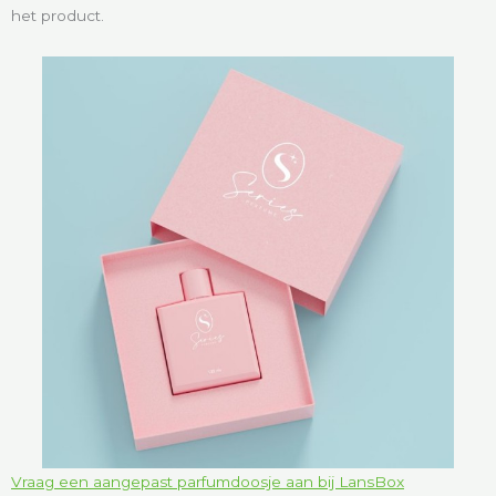
het product.
Vraag een aangepast parfumdoosje aan bij LansBox