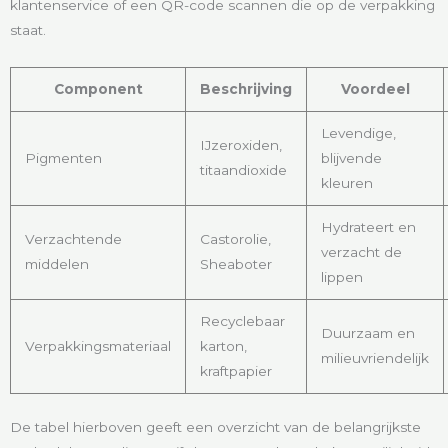
klantenservice of een QR-code scannen die op de verpakking
staat.
Component
Beschrijving
Voordeel
Levendige,
IJzeroxiden,
Pigmenten
blijvende
titaandioxide
kleuren
Hydrateert en
Verzachtende
Castorolie,
verzacht de
middelen
Sheaboter
lippen
Recyclebaar
Duurzaam en
Verpakkingsmateriaal
karton,
milieuvriendelijk
kraftpapier
De tabel hierboven geeft een overzicht van de belangrijkste