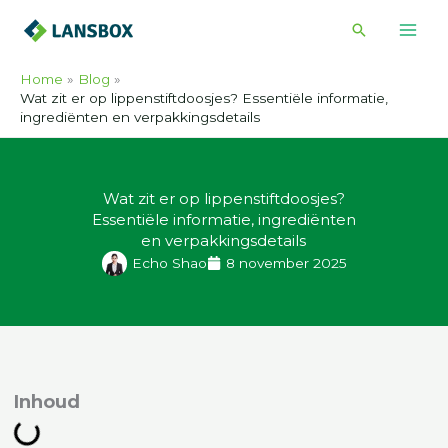
Ga
Zoeken
naar
de
Home
Blog
inhoud
Wat zit er op lippenstiftdoosjes? Essentiële informatie,
ingrediënten en verpakkingsdetails
Wat zit er op lippenstiftdoosjes?
Essentiële informatie, ingrediënten
en verpakkingsdetails
Echo Shao
8 november 2025
nhoud