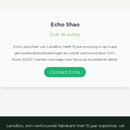
Echo Shao
Over de auteur
Echo, oprichter van LansBox, heeft 15 jaar ervaring in op maat
gemaakte doosverpakkingen en wordt vertrouwd door 100+
Ecom & D2C merken vanwege haar focus op kwaliteit en detail.
Contact Echo
LansBox, een vertrouwde fabrikant met 15 jaar expertise, wil