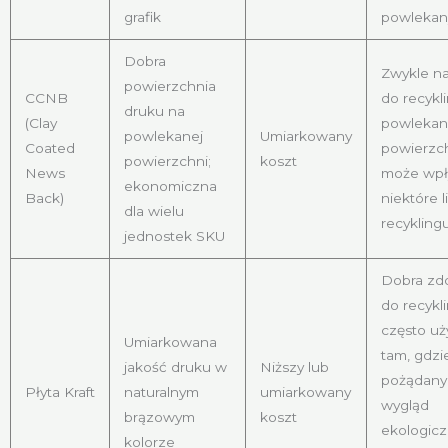
grafik
powlekan
Dobra
Zwykle na
powierzchnia
CCNB
do recykl
druku na
(Clay
powlekan
powlekanej
Umiarkowany
Coated
powierzc
powierzchni;
koszt
News
może wpł
ekonomiczna
Back)
niektóre l
dla wielu
recykling
jednostek SKU
Dobra zd
do recykl
często u
Umiarkowana
tam, gdzi
jakość druku w
Niższy lub
pożądany 
Płyta Kraft
naturalnym
umiarkowany
wygląd
brązowym
koszt
ekologicz
kolorze