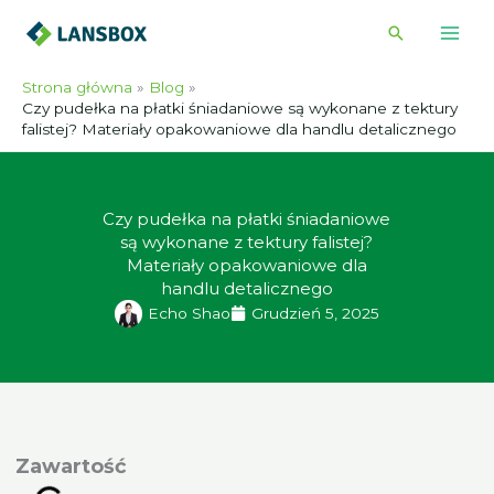
Przejdź
Wyszukiwa
do
treści
Strona główna
Blog
Czy pudełka na płatki śniadaniowe są wykonane z tektury
falistej? Materiały opakowaniowe dla handlu detalicznego
Czy pudełka na płatki śniadaniowe
są wykonane z tektury falistej?
Materiały opakowaniowe dla
handlu detalicznego
Echo Shao
Grudzień 5, 2025
awartość