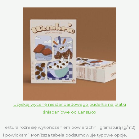
Uzyskaj wycenę niestandardowego pudełka na płatki
śniadaniowe od LansBox
Tektura różni się wykończeniem powierzchni, gramaturą (g/m2)
i powłokami. Poniższa tabela podsumowuje typowe opcje,