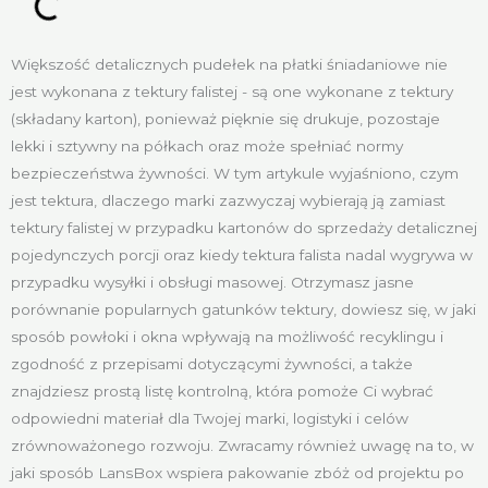
Większość detalicznych pudełek na płatki śniadaniowe nie
jest wykonana z tektury falistej - są one wykonane z tektury
(składany karton), ponieważ pięknie się drukuje, pozostaje
lekki i sztywny na półkach oraz może spełniać normy
bezpieczeństwa żywności. W tym artykule wyjaśniono, czym
jest tektura, dlaczego marki zazwyczaj wybierają ją zamiast
tektury falistej w przypadku kartonów do sprzedaży detalicznej
pojedynczych porcji oraz kiedy tektura falista nadal wygrywa w
przypadku wysyłki i obsługi masowej. Otrzymasz jasne
porównanie popularnych gatunków tektury, dowiesz się, w jaki
sposób powłoki i okna wpływają na możliwość recyklingu i
zgodność z przepisami dotyczącymi żywności, a także
znajdziesz prostą listę kontrolną, która pomoże Ci wybrać
odpowiedni materiał dla Twojej marki, logistyki i celów
zrównoważonego rozwoju. Zwracamy również uwagę na to, w
jaki sposób LansBox wspiera pakowanie zbóż od projektu po