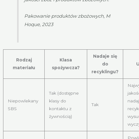
Pakowanie produktów zbożowych, M
Hoque, 2023
Nadaje się
Rodzaj
Klasa
do
materiału
spożywcza?
recyklingu?
Najw
Tak (dostępne
jakoś
Niepowlekany
klasy do
nadaj
Tak
SBS
kontaktu z
recyk
żywnością)
wysus
wycz
Powl