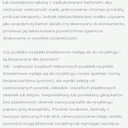
lub zewnętrzne rękawy z zadrukowanym kartonem, aby
zachować widoczność marki, jednocześnie chroniąc produkty
podczas transportu. Jednak tektura falista jest rzadko używana
jako pojedynczy karton detaliczny skierowany do konsumenta,
ponieważ jej teksturowana powierzchnia ogranicza
drukowanie w wysokiej rozdzielczości.
Czy pudełka na płatki śniadaniowe nadają się do recyklingu i
są bezpieczne dla żywności?
Tak - większość zwykłych tekturowych pudełek na płatki
śniadaniowe nadaje się do recyklingu i może spełniać normy
bezpieczeństwa żywności, ale wyniki zależą od
zastosowanych powłok, wkładek i wszelkich plastikowych
okienek lub klejów. Niepowlekany lub powlekany gliną karton
bez plastikowych okienek zazwyczaj trafia do recyklingu
papieru przy krawężniku. Powłoki woskowe, laminaty z
tworzyw sztucznych lub silne zanieczyszczenia (oleje, resztki
żywności) mogą blokować recykling lub wymagać usunięcia