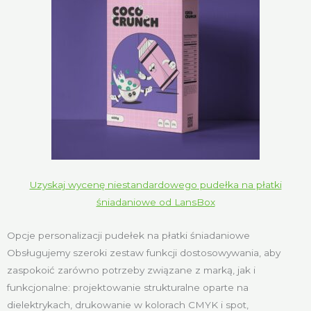
Uzyskaj wycenę niestandardowego pudełka na płatki
śniadaniowe od LansBox
Opcje personalizacji pudełek na płatki śniadaniowe
Obsługujemy szeroki zestaw funkcji dostosowywania, aby
zaspokoić zarówno potrzeby związane z marką, jak i
funkcjonalne: projektowanie strukturalne oparte na
dielektrykach, drukowanie w kolorach CMYK i spot,