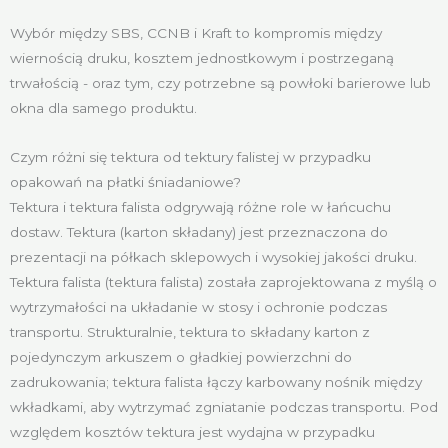
Wybór między SBS, CCNB i Kraft to kompromis między
wiernością druku, kosztem jednostkowym i postrzeganą
trwałością - oraz tym, czy potrzebne są powłoki barierowe lub
okna dla samego produktu.
Czym różni się tektura od tektury falistej w przypadku
opakowań na płatki śniadaniowe?
Tektura i tektura falista odgrywają różne role w łańcuchu
dostaw. Tektura (karton składany) jest przeznaczona do
prezentacji na półkach sklepowych i wysokiej jakości druku.
Tektura falista (tektura falista) została zaprojektowana z myślą o
wytrzymałości na układanie w stosy i ochronie podczas
transportu. Strukturalnie, tektura to składany karton z
pojedynczym arkuszem o gładkiej powierzchni do
zadrukowania; tektura falista łączy karbowany nośnik między
wkładkami, aby wytrzymać zgniatanie podczas transportu. Pod
względem kosztów tektura jest wydajna w przypadku