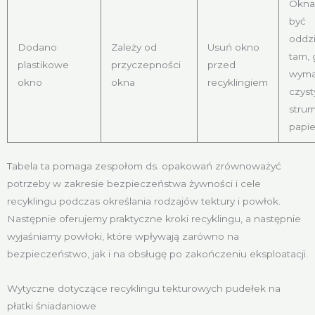
Okna
być
oddz
Dodano
Zależy od
Usuń okno
tam, 
plastikowe
przyczepności
przed
wyma
okno
okna
recyklingiem
czyst
stru
papie
Tabela ta pomaga zespołom ds. opakowań zrównoważyć
potrzeby w zakresie bezpieczeństwa żywności i cele
recyklingu podczas określania rodzajów tektury i powłok.
Następnie oferujemy praktyczne kroki recyklingu, a następnie
wyjaśniamy powłoki, które wpływają zarówno na
bezpieczeństwo, jak i na obsługę po zakończeniu eksploatacji.
Wytyczne dotyczące recyklingu tekturowych pudełek na
płatki śniadaniowe