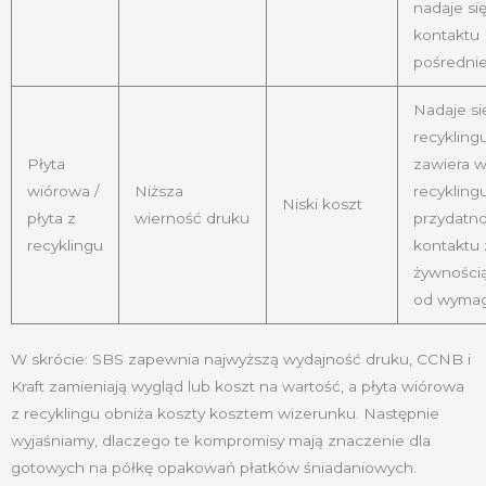
nadaje si
kontaktu
pośredni
Nadaje si
recyklingu
Płyta
zawiera w
wiórowa /
Niższa
recyklingu
Niski koszt
płyta z
wierność druku
przydatn
recyklingu
kontaktu 
żywnością
od wyma
W skrócie: SBS zapewnia najwyższą wydajność druku, CCNB i
Kraft zamieniają wygląd lub koszt na wartość, a płyta wiórowa
z recyklingu obniża koszty kosztem wizerunku. Następnie
wyjaśniamy, dlaczego te kompromisy mają znaczenie dla
gotowych na półkę opakowań płatków śniadaniowych.