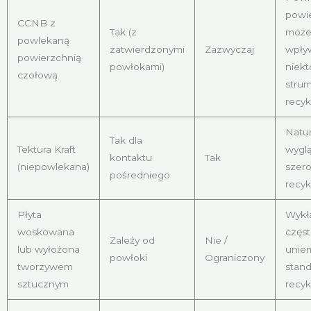
powi
CCNB z
Tak (z
może
powlekaną
zatwierdzonymi
Zazwyczaj
wpły
powierzchnią
powłokami)
niekt
czołową
strum
recyk
Natur
Tak dla
Tektura Kraft
wyglą
kontaktu
Tak
(niepowlekana)
szero
pośredniego
recyk
Płyta
Wykł
woskowana
częs
Zależy od
Nie /
lub wyłożona
uniem
powłoki
Ograniczony
tworzywem
stan
sztucznym
recyk