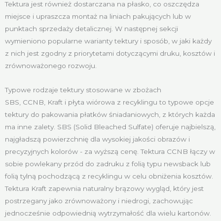
Tektura jest również dostarczana na płasko, co oszczędza
miejsce i upraszcza montaż na liniach pakujących lub w
punktach sprzedaży detalicznej. W następnej sekcji
wymieniono popularne warianty tektury i sposób, w jaki każdy
z nich jest zgodny z priorytetami dotyczącymi druku, kosztów i
zrównoważonego rozwoju.
Typowe rodzaje tektury stosowane w zbożach
SBS, CCNB, Kraft i płyta wiórowa z recyklingu to typowe opcje
tektury do pakowania płatków śniadaniowych, z których każda
ma inne zalety. SBS (Solid Bleached Sulfate) oferuje najbielszą,
najgładszą powierzchnię dla wysokiej jakości obrazów i
precyzyjnych kolorów - za wyższą cenę. Tektura CCNB łączy w
sobie powlekany przód do zadruku z folią typu newsback lub
folią tylną pochodzącą z recyklingu w celu obniżenia kosztów.
Tektura Kraft zapewnia naturalny brązowy wygląd, który jest
postrzegany jako zrównoważony i niedrogi, zachowując
jednocześnie odpowiednią wytrzymałość dla wielu kartonów.