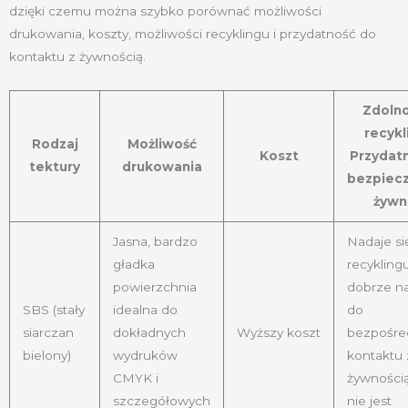
dzięki czemu można szybko porównać możliwości
drukowania, koszty, możliwości recyklingu i przydatność do
kontaktu z żywnością.
Zdolno
recykl
Rodzaj
Możliwość
Koszt
Przydatn
tektury
drukowania
bezpiec
żywn
Jasna, bardzo
Nadaje si
gładka
recyklingu
powierzchnia
dobrze na
SBS (stały
idealna do
do
siarczan
dokładnych
Wyższy koszt
bezpośre
bielony)
wydruków
kontaktu 
CMYK i
żywnością
szczegółowych
nie jest