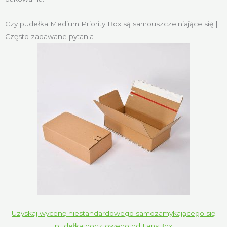
Czy pudełka Medium Priority Box są samouszczelniające się |
Często zadawane pytania
Uzyskaj wycenę niestandardowego samozamykającego się
pudełka pocztowego od LansBox