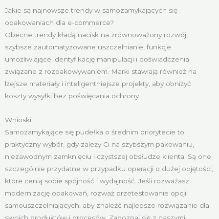
Jakie są najnowsze trendy w samozamykających się
opakowaniach dla e-commerce?
Obecne trendy kładą nacisk na zrównoważony rozwój,
szybsze zautomatyzowane uszczelnianie, funkcje
umożliwiające identyfikację manipulacji i doświadczenia
związane z rozpakowywaniem. Marki stawiają również na
lżejsze materiały i inteligentniejsze projekty, aby obniżyć
koszty wysyłki bez poświęcania ochrony.
Wnioski
Samozamykające się pudełka o średnim priorytecie to
praktyczny wybór, gdy zależy Ci na szybszym pakowaniu,
niezawodnym zamknięciu i czystszej obsłudze klienta. Są one
szczególnie przydatne w przypadku operacji o dużej objętości,
które cenią sobie spójność i wydajność. Jeśli rozważasz
modernizację opakowań, rozważ przetestowanie opcji
samouszczelniających, aby znaleźć najlepsze rozwiązanie dla
swoich produktów i procesów. Zapoznaj się z naszymi