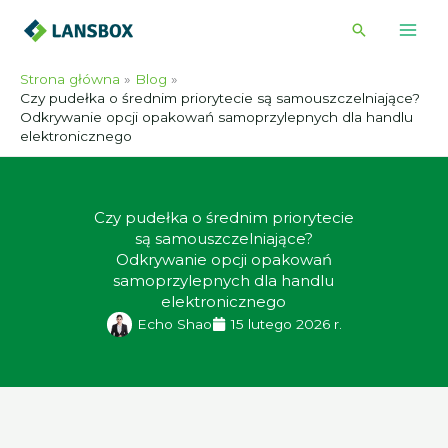
Przejdź
Wyszukiwa
do
treści
Strona główna
Blog
Czy pudełka o średnim priorytecie są samouszczelniające?
Odkrywanie opcji opakowań samoprzylepnych dla handlu
elektronicznego
Czy pudełka o średnim priorytecie
są samouszczelniające?
Odkrywanie opcji opakowań
samoprzylepnych dla handlu
elektronicznego
Echo Shao
15 lutego 2026 r.