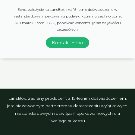
Echo, założycielka LansBox, ma 15-letnie doświadczenie w
niestandardowym pakowaniu pudełek, któremu zaufało ponad
100 marek Ecom i D2C, ponieważ koncentruje się na jakości i
szczegółach.
Kontakt Echo
LansBox, zaufany producent z 15-letnim doświadczeniem,
jest niezawodnym partnerem w dostarczaniu wyjątkowych,
niestandardowych rozwiązań opakowaniowych dla
Twojego sukcesu.