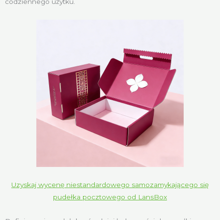
codziennego użytku.
Uzyskaj wycenę niestandardowego samozamykającego się
pudełka pocztowego od LansBox