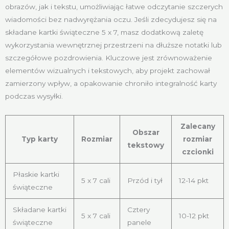
obrazów, jak i tekstu, umożliwiając łatwe odczytanie szczerych
wiadomości bez nadwyrężania oczu. Jeśli zdecydujesz się na
składane kartki świąteczne 5 x 7, masz dodatkową zaletę
wykorzystania wewnętrznej przestrzeni na dłuższe notatki lub
szczegółowe pozdrowienia. Kluczowe jest zrównoważenie
elementów wizualnych i tekstowych, aby projekt zachował
zamierzony wpływ, a opakowanie chroniło integralność karty
podczas wysyłki.
Zalecany
Obszar
Typ karty
Rozmiar
rozmiar
tekstowy
czcionki
Płaskie kartki
5 x 7 cali
Przód i tył
12-14 pkt
świąteczne
Składane kartki
Cztery
5 x 7 cali
10-12 pkt
świąteczne
panele