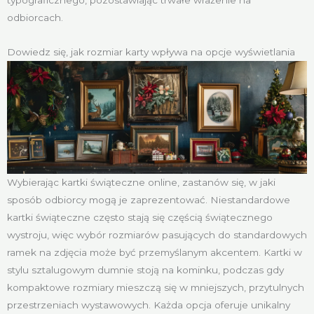
typograficznego, pozostawiając trwałe wrażenie na
odbiorcach.
Dowiedz się, jak rozmiar karty wpływa na opcje wyświetlania
Wybierając kartki świąteczne online, zastanów się, w jaki
sposób odbiorcy mogą je zaprezentować. Niestandardowe
kartki świąteczne często stają się częścią świątecznego
wystroju, więc wybór rozmiarów pasujących do standardowych
ramek na zdjęcia może być przemyślanym akcentem. Kartki w
stylu sztalugowym dumnie stoją na kominku, podczas gdy
kompaktowe rozmiary mieszczą się w mniejszych, przytulnych
przestrzeniach wystawowych. Każda opcja oferuje unikalny