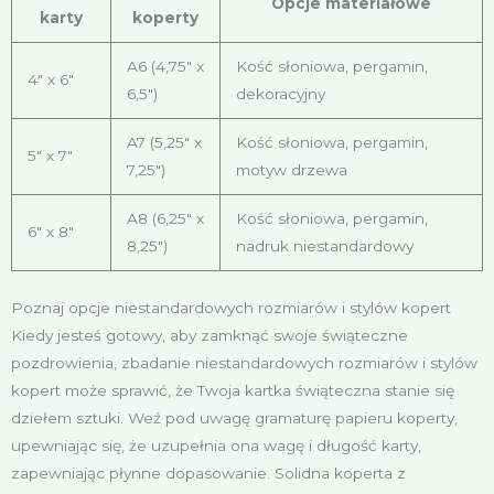
Opcje materiałowe
karty
koperty
A6 (4,75″ x
Kość słoniowa, pergamin,
4″ x 6″
6,5″)
dekoracyjny
A7 (5,25″ x
Kość słoniowa, pergamin,
5″ x 7″
7,25″)
motyw drzewa
A8 (6,25″ x
Kość słoniowa, pergamin,
6″ x 8″
8,25″)
nadruk niestandardowy
Poznaj opcje niestandardowych rozmiarów i stylów kopert
Kiedy jesteś gotowy, aby zamknąć swoje świąteczne
pozdrowienia, zbadanie niestandardowych rozmiarów i stylów
kopert może sprawić, że Twoja kartka świąteczna stanie się
dziełem sztuki. Weź pod uwagę gramaturę papieru koperty,
upewniając się, że uzupełnia ona wagę i długość karty,
zapewniając płynne dopasowanie. Solidna koperta z