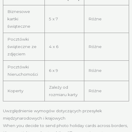
Biznesowe
kartki
5 x 7
Różne
świąteczne
Pocztówki
świąteczne ze
4 x 6
Różne
zdjęciem
Pocztówki
6 x 9
Różne
Nieruchomości
Zależy od
Koperty
Różne
rozmiaru karty
Uwzględnienie wymogów dotyczących przesyłek
międzynarodowych i krajowych
When you decide to send photo holiday cards across borders,