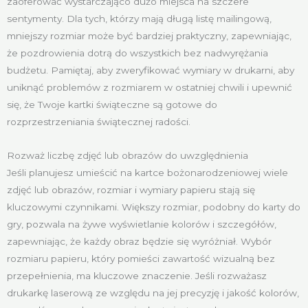
zaoferować wystarczająco dużo miejsca na szczere
sentymenty. Dla tych, którzy mają długą listę mailingową,
mniejszy rozmiar może być bardziej praktyczny, zapewniając,
że pozdrowienia dotrą do wszystkich bez nadwyrężania
budżetu. Pamiętaj, aby zweryfikować wymiary w drukarni, aby
uniknąć problemów z rozmiarem w ostatniej chwili i upewnić
się, że Twoje kartki świąteczne są gotowe do
rozprzestrzeniania świątecznej radości.
Rozważ liczbę zdjęć lub obrazów do uwzględnienia
Jeśli planujesz umieścić na kartce bożonarodzeniowej wiele
zdjęć lub obrazów, rozmiar i wymiary papieru stają się
kluczowymi czynnikami. Większy rozmiar, podobny do karty do
gry, pozwala na żywe wyświetlanie kolorów i szczegółów,
zapewniając, że każdy obraz będzie się wyróżniał. Wybór
rozmiaru papieru, który pomieści zawartość wizualną bez
przepełnienia, ma kluczowe znaczenie. Jeśli rozważasz
drukarkę laserową ze względu na jej precyzję i jakość kolorów,