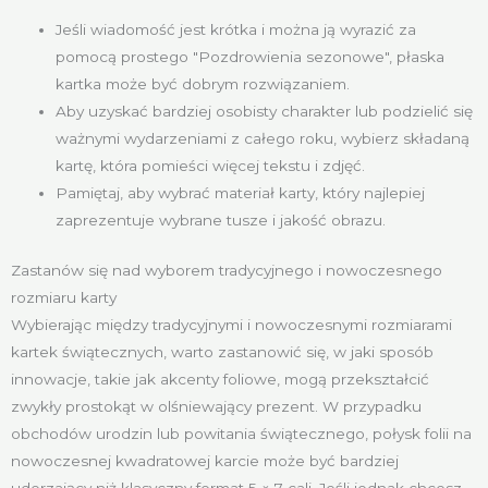
Jeśli wiadomość jest krótka i można ją wyrazić za
pomocą prostego "Pozdrowienia sezonowe", płaska
kartka może być dobrym rozwiązaniem.
Aby uzyskać bardziej osobisty charakter lub podzielić się
ważnymi wydarzeniami z całego roku, wybierz składaną
kartę, która pomieści więcej tekstu i zdjęć.
Pamiętaj, aby wybrać materiał karty, który najlepiej
zaprezentuje wybrane tusze i jakość obrazu.
Zastanów się nad wyborem tradycyjnego i nowoczesnego
rozmiaru karty
Wybierając między tradycyjnymi i nowoczesnymi rozmiarami
kartek świątecznych, warto zastanowić się, w jaki sposób
innowacje, takie jak akcenty foliowe, mogą przekształcić
zwykły prostokąt w olśniewający prezent. W przypadku
obchodów urodzin lub powitania świątecznego, połysk folii na
nowoczesnej kwadratowej karcie może być bardziej
uderzający niż klasyczny format 5 × 7 cali. Jeśli jednak chcesz