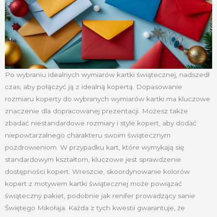
Po wybraniu idealnych wymiarów kartki świątecznej, nadszedł
czas, aby połączyć ją z idealną kopertą. Dopasowanie
rozmiaru koperty do wybranych wymiarów kartki ma kluczowe
znaczenie dla dopracowanej prezentacji. Możesz także
zbadać niestandardowe rozmiary i style kopert, aby dodać
niepowtarzalnego charakteru swoim świątecznym
pozdrowieniom. W przypadku kart, które wymykają się
standardowym kształtom, kluczowe jest sprawdzenie
dostępności kopert. Wreszcie, skoordynowanie kolorów
kopert z motywem kartki świątecznej może powiązać
świąteczny pakiet, podobnie jak renifer prowadzący sanie
Świętego Mikołaja. Każda z tych kwestii gwarantuje, że