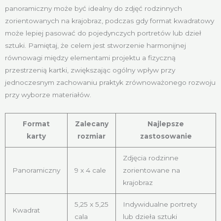
panoramiczny może być idealny do zdjęć rodzinnych
zorientowanych na krajobraz, podczas gdy format kwadratowy
może lepiej pasować do pojedynczych portretów lub dzieł
sztuki. Pamiętaj, że celem jest stworzenie harmonijnej
równowagi między elementami projektu a fizyczną
przestrzenią kartki, zwiększając ogólny wpływ przy
jednoczesnym zachowaniu praktyk zrównoważonego rozwoju
przy wyborze materiałów.
Format
Zalecany
Najlepsze
karty
rozmiar
zastosowanie
Zdjęcia rodzinne
Panoramiczny
9 x 4 cale
zorientowane na
krajobraz
5,25 x 5,25
Indywidualne portrety
Kwadrat
cala
lub dzieła sztuki