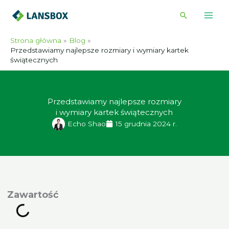
Przejdź
Wyszukiwa
do
treści
Strona główna
Blog
Przedstawiamy najlepsze rozmiary i wymiary kartek
świątecznych
Przedstawiamy najlepsze rozmiary
i wymiary kartek świątecznych
Echo Shao
15 grudnia 2024 r.
awartość