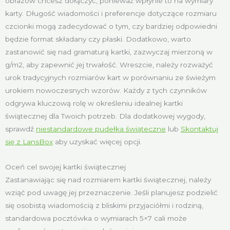
obrazów chcesz dołączyć, ponieważ wpłynie to na wymiary
karty. Długość wiadomości i preferencje dotyczące rozmiaru
czcionki mogą zadecydować o tym, czy bardziej odpowiedni
będzie format składany czy płaski. Dodatkowo, warto
zastanowić się nad gramaturą kartki, zazwyczaj mierzoną w
g/m2, aby zapewnić jej trwałość. Wreszcie, należy rozważyć
urok tradycyjnych rozmiarów kart w porównaniu ze świeżym
urokiem nowoczesnych wzorów. Każdy z tych czynników
odgrywa kluczową rolę w określeniu idealnej kartki
świątecznej dla Twoich potrzeb. Dla dodatkowej wygody,
sprawdź
niestandardowe pudełka świąteczne
lub
Skontaktuj
się z LansBox
aby uzyskać więcej opcji.
Oceń cel swojej kartki świątecznej
Zastanawiając się nad rozmiarem kartki świątecznej, należy
wziąć pod uwagę jej przeznaczenie. Jeśli planujesz podzielić
się osobistą wiadomością z bliskimi przyjaciółmi i rodziną,
standardowa pocztówka o wymiarach 5×7 cali może