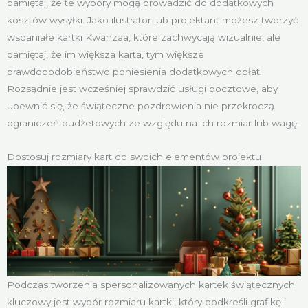
pamiętaj, że te wybory mogą prowadzić do dodatkowych
kosztów wysyłki. Jako ilustrator lub projektant możesz tworzyć
wspaniałe kartki Kwanzaa, które zachwycają wizualnie, ale
pamiętaj, że im większa karta, tym większe
prawdopodobieństwo poniesienia dodatkowych opłat.
Rozsądnie jest wcześniej sprawdzić usługi pocztowe, aby
upewnić się, że świąteczne pozdrowienia nie przekroczą
ograniczeń budżetowych ze względu na ich rozmiar lub wagę.
Dostosuj rozmiary kart do swoich elementów projektu
Podczas tworzenia spersonalizowanych kartek świątecznych
kluczowy jest wybór rozmiaru kartki, który podkreśli grafikę i