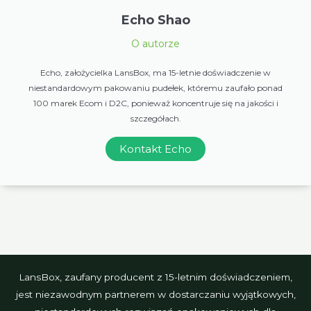
Echo Shao
O autorze
Echo, założycielka LansBox, ma 15-letnie doświadczenie w
niestandardowym pakowaniu pudełek, któremu zaufało ponad
100 marek Ecom i D2C, ponieważ koncentruje się na jakości i
szczegółach.
Kontakt Echo
LansBox, zaufany producent z 15-letnim doświadczeniem,
jest niezawodnym partnerem w dostarczaniu wyjątkowych,