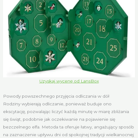
Uzyskaj wycenę od LansBox
Powody powszechnego przyjęcia odliczania w dół
Rodziny wybierają odliczanie, ponieważ buduje ono
ekscytację, pozwalając liczyć każdą minutę w miarę zbliżania
się świąt, podobnie jak oczekiwanie na pojawienie się
bezczelnego elfa. Metoda ta oferuje łatwy, angażujący sposób
na zaznaczenie upływu dni od spokojnej tradycji wielkanocnej