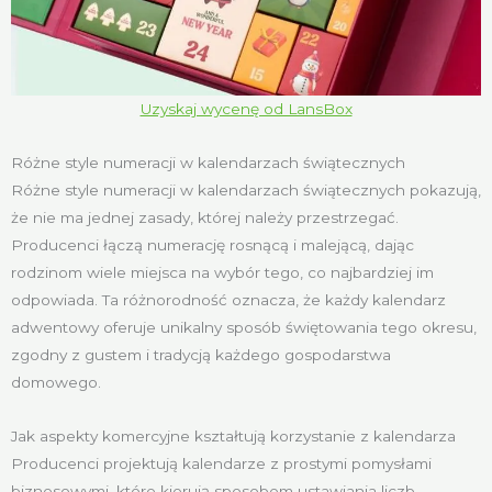
Uzyskaj wycenę od LansBox
Różne style numeracji w kalendarzach świątecznych
Różne style numeracji w kalendarzach świątecznych pokazują,
że nie ma jednej zasady, której należy przestrzegać.
Producenci łączą numerację rosnącą i malejącą, dając
rodzinom wiele miejsca na wybór tego, co najbardziej im
odpowiada. Ta różnorodność oznacza, że każdy kalendarz
adwentowy oferuje unikalny sposób świętowania tego okresu,
zgodny z gustem i tradycją każdego gospodarstwa
domowego.
Jak aspekty komercyjne kształtują korzystanie z kalendarza
Producenci projektują kalendarze z prostymi pomysłami
biznesowymi, które kierują sposobem ustawiania liczb,