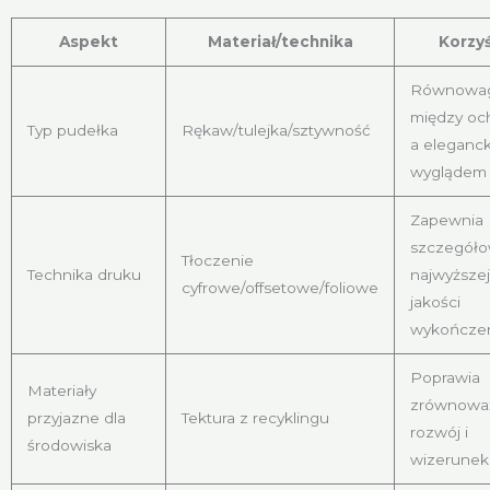
Aspekt
Materiał/technika
Korzyś
Równowa
między oc
Typ pudełka
Rękaw/tulejka/sztywność
a eleganc
wyglądem
Zapewnia
szczegóło
Tłoczenie
Technika druku
najwyższej
cyfrowe/offsetowe/foliowe
jakości
wykończe
Poprawia
Materiały
zrównowa
przyjazne dla
Tektura z recyklingu
rozwój i
środowiska
wizerunek