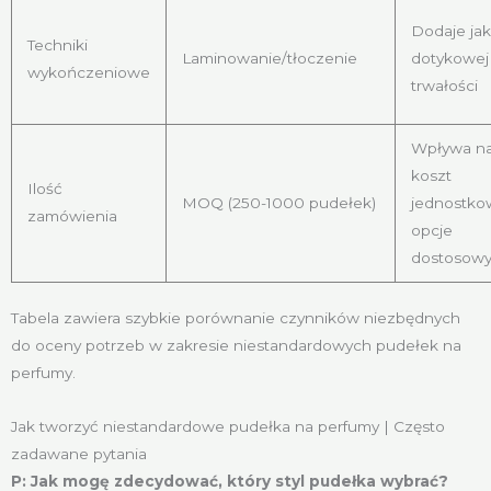
Dodaje jak
Techniki
Laminowanie/tłoczenie
dotykowej 
wykończeniowe
trwałości
Wpływa n
koszt
Ilość
MOQ (250-1000 pudełek)
jednostkow
zamówienia
opcje
dostosowy
Tabela zawiera szybkie porównanie czynników niezbędnych
do oceny potrzeb w zakresie niestandardowych pudełek na
perfumy.
Jak tworzyć niestandardowe pudełka na perfumy | Często
zadawane pytania
P: Jak mogę zdecydować, który styl pudełka wybrać?