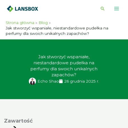
Przejdź
Wyszukiwa
do
treści
Strona główna
Blog
Jak stworzyć wspaniałe, niestandardowe pudełka na
perfumy dla swoich unikalnych zapachów?
Jak stworzyć wspaniałe,
niestandardowe pudełka na
perfumy dla swoich unikalnych
zapachów?
Echo Shao
26 grudnia 2025 r.
awartość