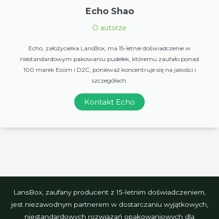
Echo Shao
O autorze
Echo, założycielka LansBox, ma 15-letnie doświadczenie w
niestandardowym pakowaniu pudełek, któremu zaufało ponad
100 marek Ecom i D2C, ponieważ koncentruje się na jakości i
szczegółach.
Kontakt Echo
LansBox, zaufany producent z 15-letnim doświadczeniem,
jest niezawodnym partnerem w dostarczaniu wyjątkowych,
niestandardowych rozwiązań opakowaniowych dla