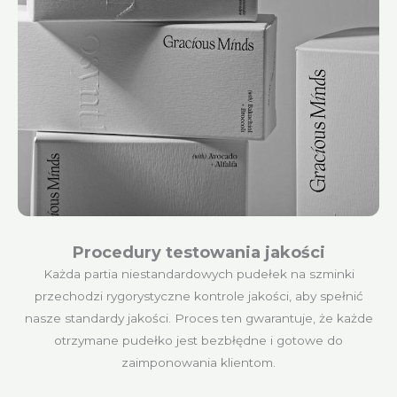
Procedury testowania jakości
Każda partia niestandardowych pudełek na szminki
przechodzi rygorystyczne kontrole jakości, aby spełnić
nasze standardy jakości. Proces ten gwarantuje, że każde
otrzymane pudełko jest bezbłędne i gotowe do
zaimponowania klientom.