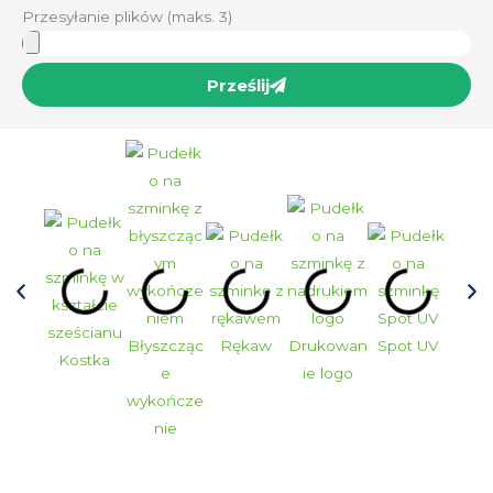
Przesyłanie plików (maks. 3)
Prześlij
Błyszcząc
Rękaw
Drukowan
Spot UV
Kostka
Vin
e
ie logo
wykończe
nie