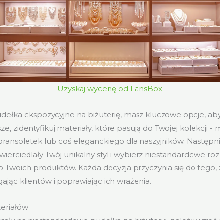
Uzyskaj wycenę od LansBox
ełka ekspozycyjne na biżuterię, masz kluczowe opcje, ab
e, zidentyfikuj materiały, które pasują do Twojej kolekcji -
 bransoletek lub coś eleganckiego dla naszyjników. Następn
wierciedlały Twój unikalny styl i wybierz niestandardowe roz
do Twoich produktów. Każda decyzja przyczynia się do tego,
gając klientów i poprawiając ich wrażenia.
teriałów