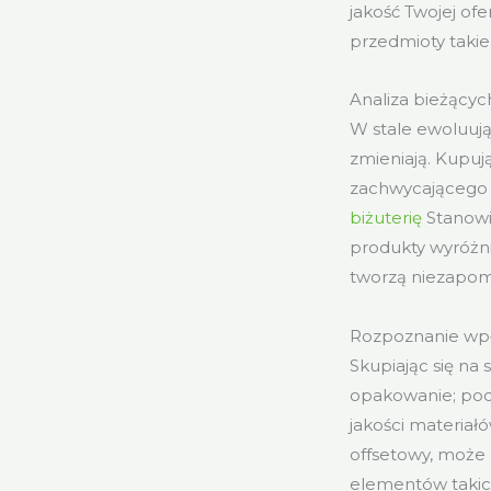
jakość Twojej ofe
przedmioty takie 
Analiza bieżący
W stale ewoluują
zmieniają. Kupuj
zachwycającego 
biżuterię
Stanowią
produkty wyróżnia
tworzą niezapomn
Rozpoznanie wpł
Skupiając się na
opakowanie; pod
jakości materiałó
offsetowy, może 
elementów takich