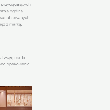
 przyciągających
szają ogólną
ersonalizowanych
ięź z marką,
 Twojej marki.
lane opakowanie.