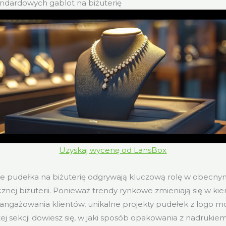
ndardowych gablot na biżuterię
Uzyskaj wycenę od LansBox
e pudełka na biżuterię odgrywają kluczową rolę w obecnym
cznej biżuterii. Ponieważ trendy rynkowe zmieniają się w ki
angażowania klientów, unikalne projekty pudełek z logo m
ej sekcji dowiesz się, w jaki sposób opakowania z nadruki