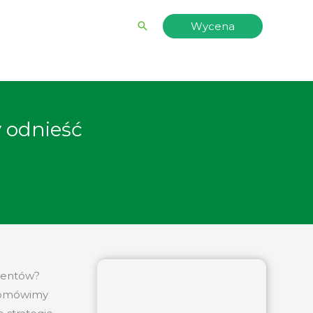
Wyszukiwanie
Wycena
y odnieść
lientów?
e omówimy