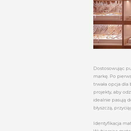
Dostosowując pud
markę. Po pierwsz
trwała opcja dla
projekty, aby odz
idealnie pasują 
błyszczą, przycią
Identyfikacja ma