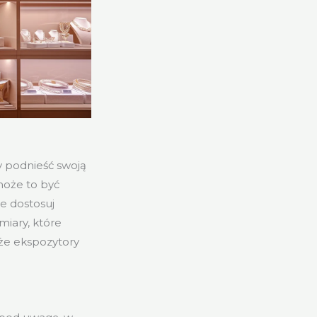
y podnieść swoją
 może to być
ie dostosuj
miary, które
 że ekspozytory