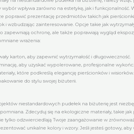
iały na niestandardowe pudełka na biżuterię, należy wzią
y wybór wpływa zarówno na estetykę, jak i funkcjonalność. W
poprawić prezentację przedmiotów takich jak pierścionki i 
ok i wzbudzając zainteresowanie. Opcje takie jak wytrzymał
lko zapewniają ochronę, ale także poprawiają wygląd ekspoz
omniane wrażenia:
wały karton, aby zapewnić wytrzymałość i długowieczność.
minację, aby uzyskać wypolerowane, profesjonalne wykońc
eriały, które podkreślą elegancję pierścionków i wisiorków.
kowanie do stylu swojej biżuterii.
jektów niestandardowych pudełek na biżuterię jest niezbę
pomniana. Zdecyduj się na ekologiczne materiały, takie jak 
ie tylko odzwierciedlają Twoje zaangażowanie w zrównoważ
zentować unikalne kolory i wzory. Jeśli jesteś gotowy, aby