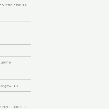
o dzielenia się
zualne
kowywania
 może znacznie