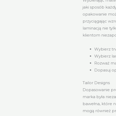
Wybierając mater
jaki sposób każd
opakowanie może 
przyciągając wzr
laminacją nie ty
klientom niezap
Wybierz tr
Wybierz la
Rozważ mat
Dopasuj opa
Tailor Designs
Dopasowanie pro
marka była nieza
bawełna, które n
mogą również pre