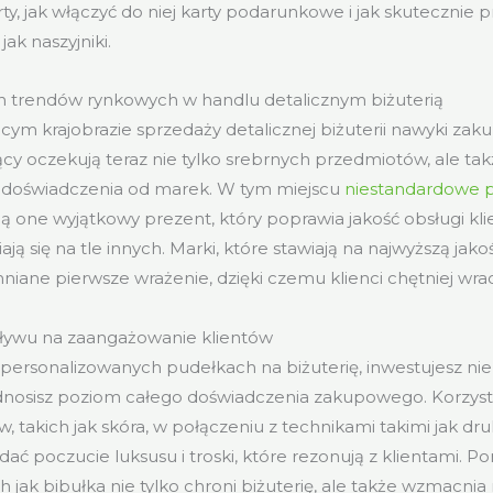
rty, jak włączyć do niej karty podarunkowe i jak skutecznie
jak naszyjniki.
ch trendów rynkowych w handlu detalicznym biżuterią
cym krajobrazie sprzedaży detalicznej biżuterii nawyki zak
ący oczekują teraz nie tylko srebrnych przedmiotów, ale ta
doświadczenia od marek. W tym miejscu
niestandardowe 
 one wyjątkowy prezent, który poprawia jakość obsługi klie
ją się na tle innych. Marki, które stawiają na najwyższą ja
iane pierwsze wrażenie, dzięki czemu klienci chętniej wrac
ywu na zaangażowanie klientów
 spersonalizowanych pudełkach na biżuterię, inwestujesz nie
nosisz poziom całego doświadczenia zakupowego. Korzysta
w, takich jak skóra, w połączeniu z technikami takimi jak dr
dać poczucie luksusu i troski, które rezonują z klientami. 
 jak bibułka nie tylko chroni biżuterię, ale także wzmacn