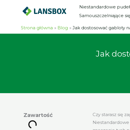
Przejdź
Niestandardowe pudeł
do
Samouszczelniające si
treści
Strona główna
Blog
Jak dostosować gabloty na
Jak dost
Czy starasz się 
Zawartość
Niestandardowe 