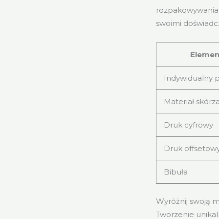
rozpakowywania, 
swoimi doświadcz
Elemen
Indywidualny p
Materiał skórz
Druk cyfrowy
Druk offsetow
Bibuła
Wyróżnij swoją m
Tworzenie unika