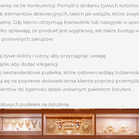
arkę na tle konkurencji. Pomyśl o dodaniu żywych kolorów,
 elementów dekoracyjnych, takich jak wstążki, które zwięk
alną. Gdy klienci otrzymują bransoletki lub naszyjniki w sp
lko sprawiają, że produkt jest wyjątkowy, ale także budują w
do ponownych zakupów.
j żywe kolory i wzory, aby przyciągnąć uwagę.
żki, aby dodać elegancji.
j niestandardowe pudełka, które odzwierciedlają tożsamość
j się na poprawie doświadczenia klienta poprzez przemyś
ientów do lojalności dzięki unikalnym pakietom biżuterii.
rdowych pudełek na biżuterię