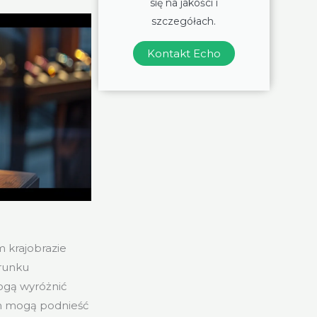
się na jakości i
szczegółach.
Kontakt Echo
 krajobrazie
erunku
ogą wyróżnić
em mogą podnieść