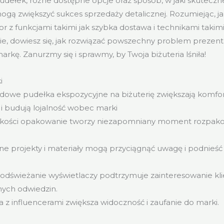
udełek, różne dostępne opcje oraz sposób, w jaki skuteczne
gą zwiększyć sukces sprzedaży detalicznej. Rozumiejąc, j
r z funkcjami takimi jak szybka dostawa i technikami takimi
nie, dowiesz się, jak rozwiązać powszechny problem prezent
rkę. Zanurzmy się i sprawmy, by Twoja biżuteria lśniła!
i
dowe pudełka ekspozycyjne na biżuterię zwiększają komfo
 i budują lojalność wobec marki
jakości opakowanie tworzy niezapomniany moment rozpak
 projekty i materiały mogą przyciągnąć uwagę i podnieść
odświeżanie wyświetlaczy podtrzymuje zainteresowanie kli
ych odwiedzin.
 z influencerami zwiększa widoczność i zaufanie do marki.