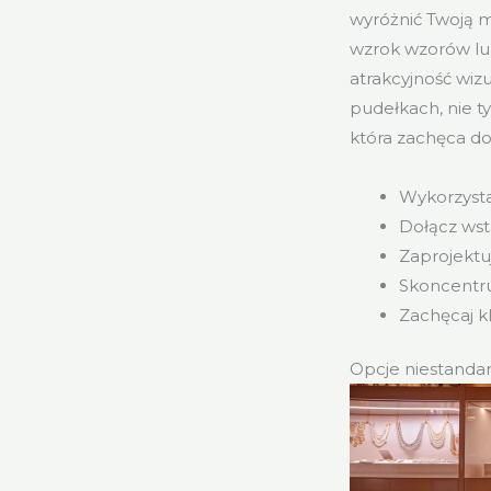
wyróżnić Twoją m
wzrok wzorów lub
atrakcyjność wizu
pudełkach, nie ty
która zachęca 
Wykorzysta
Dołącz wstą
Zaprojektu
Skoncentru
Zachęcaj kl
Opcje niestanda