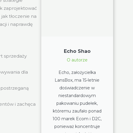
 strategie
ak zaprojektować
 jak tłoczenie na
acji i naprawdę
Echo Shao
rt sprzedaży
O autorze
owywania dla
Echo, założycielka
LansBox, ma 15-letnie
doświadczenie w
 postrzeganą
niestandardowym
pakowaniu pudełek,
entów i zachęca
któremu zaufało ponad
100 marek Ecom i D2C,
ponieważ koncentruje