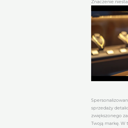
Znaczenie niesta
Spersonalizowan
sprzedaży detali
zwiększonego za
Twoją markę. W t