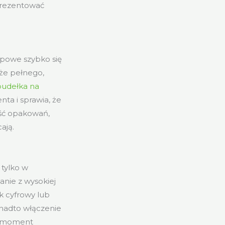
 prezentować
upowe szybko się
kże pełnego,
pudełka na
nta i sprawia, że
kość opakowań,
ają.
 tylko w
nie z wysokiej
uk cyfrowy lub
Ponadto włączenie
ia moment