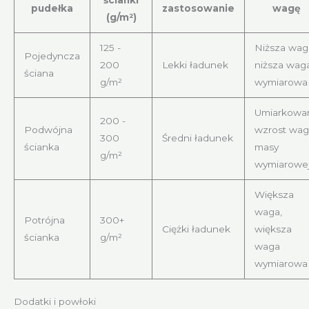
pudełka
zastosowanie
wagę
(g/m²)
125 -
Niższa wag
Pojedyncza
200
Lekki ładunek
niższa wag
ściana
g/m²
wymiarowa
Umiarkowa
200 -
Podwójna
wzrost wagi
300
Średni ładunek
ścianka
masy
g/m²
wymiarowe
Większa
waga,
Potrójna
300+
Ciężki ładunek
większa
ścianka
g/m²
waga
wymiarowa
Dodatki i powłoki