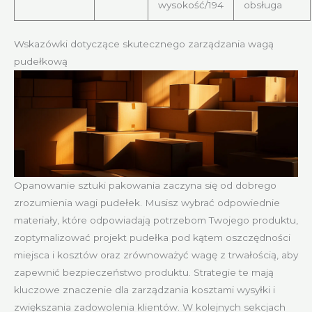
wysokość/194
obsługa
Wskazówki dotyczące skutecznego zarządzania wagą
pudełkową
Opanowanie sztuki pakowania zaczyna się od dobrego
zrozumienia wagi pudełek. Musisz wybrać odpowiednie
materiały, które odpowiadają potrzebom Twojego produktu,
zoptymalizować projekt pudełka pod kątem oszczędności
miejsca i kosztów oraz zrównoważyć wagę z trwałością, aby
zapewnić bezpieczeństwo produktu. Strategie te mają
kluczowe znaczenie dla zarządzania kosztami wysyłki i
zwiększania zadowolenia klientów. W kolejnych sekcjach