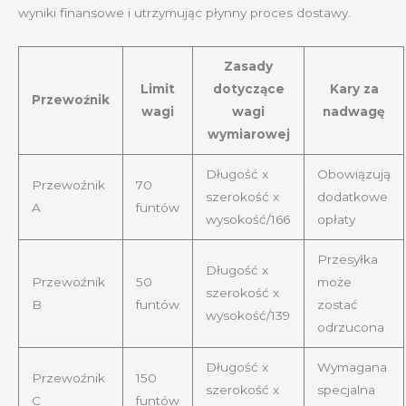
wyniki finansowe i utrzymując płynny proces dostawy.
Zasady
Limit
dotyczące
Kary za
Przewoźnik
wagi
wagi
nadwagę
wymiarowej
Długość x
Obowiązują
Przewoźnik
70
szerokość x
dodatkowe
A
funtów
wysokość/166
opłaty
Przesyłka
Długość x
Przewoźnik
50
może
szerokość x
B
funtów
zostać
wysokość/139
odrzucona
Długość x
Wymagana
Przewoźnik
150
szerokość x
specjalna
C
funtów