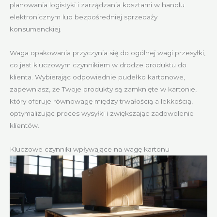
planowania logistyki i zarządzania kosztami w handlu
elektronicznym lub bezpośredniej sprzedaży
konsumenckiej.
Waga opakowania przyczynia się do ogólnej wagi przesyłki,
co jest kluczowym czynnikiem w drodze produktu do
klienta. Wybierając odpowiednie pudełko kartonowe,
zapewniasz, że Twoje produkty są zamknięte w kartonie,
który oferuje równowagę między trwałością a lekkością,
optymalizując proces wysyłki i zwiększając zadowolenie
klientów.
Kluczowe czynniki wpływające na wagę kartonu