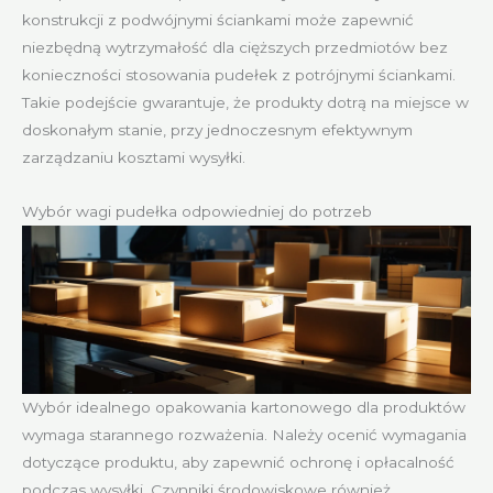
konstrukcji z podwójnymi ściankami może zapewnić
niezbędną wytrzymałość dla cięższych przedmiotów bez
konieczności stosowania pudełek z potrójnymi ściankami.
Takie podejście gwarantuje, że produkty dotrą na miejsce w
doskonałym stanie, przy jednoczesnym efektywnym
zarządzaniu kosztami wysyłki.
Wybór wagi pudełka odpowiedniej do potrzeb
Wybór idealnego opakowania kartonowego dla produktów
wymaga starannego rozważenia. Należy ocenić wymagania
dotyczące produktu, aby zapewnić ochronę i opłacalność
podczas wysyłki. Czynniki środowiskowe również