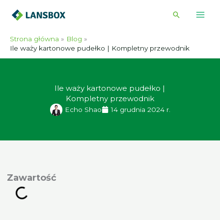
Przejdź
Wyszukiwa
do
treści
Strona główna
Blog
Ile waży kartonowe pudełko | Kompletny przewodnik
Ile waży kartonowe pudełko |
Kompletny przewodnik
Echo Shao
14 grudnia 2024 r.
awartość