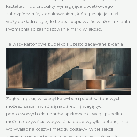
kształtach lub produkty wymagające dodatkowego
zabezpieczenia, z opakowaniem, które pasuje jak ulał i
waży dokładnie tyle, ile trzeba, poprawiając wrażenia klienta
i wzmacniając zaangażowanie marki w jakość.
Ile waży kartonowe pudełko | Często zadawane pytania
Zagłębiając się w specyfikę wyboru pudeł kartonowych,
możesz zastanawiać się nad średnią wagą tych
podstawowych elementów opakowania. Waga pudełka
może rzeczywiście wpływać na opcje wysyłki, potencjalnie
wpływając na koszty i metody dostawy. W tej sekcji
zajmiemy się często zadawanymi pytaniami, takimi jak