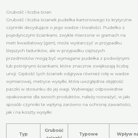
Grubość i liczba ścian
Grubość i liczba ścianek pudełka kartonowego to krytyczne
czynniki decydujące o jego wadze i trwałości. Pudełko z
pojedynczymi ściankami, zwykle mierzone w gramach na
metr kwadratowy (gsm), może wystarczyć w przypadku
lżejszych ładunków, ale w przypadku cięższych
przedmiotów mogą być wymagane pudełka z podwójnymi
lub potrójnymi ściankami, które znacznie zwiększają liczbę
uncji. Gęstość tych ścianek odgrywa również rolę w wadze
wymiarowej, metryce wysyłki, która uwzględnia objętość
paczki w stosunku do jej wagi. Wybierając odpowiednie
opakowanie dla swoich produktów, należy rozważyć, w jaki
sposób czynniki te wpłyną zarówno na ochronę zawartości,
jak i na koszty wysyłki:
Grubość
Typ
Typowe
Wpływ n
ścianki