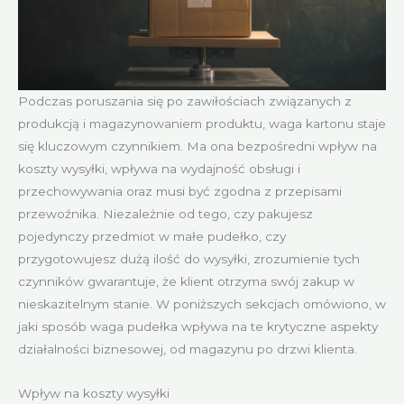
Podczas poruszania się po zawiłościach związanych z
produkcją i magazynowaniem produktu, waga kartonu staje
się kluczowym czynnikiem. Ma ona bezpośredni wpływ na
koszty wysyłki, wpływa na wydajność obsługi i
przechowywania oraz musi być zgodna z przepisami
przewoźnika. Niezależnie od tego, czy pakujesz
pojedynczy przedmiot w małe pudełko, czy
przygotowujesz dużą ilość do wysyłki, zrozumienie tych
czynników gwarantuje, że klient otrzyma swój zakup w
nieskazitelnym stanie. W poniższych sekcjach omówiono, w
jaki sposób waga pudełka wpływa na te krytyczne aspekty
działalności biznesowej, od magazynu po drzwi klienta.
Wpływ na koszty wysyłki