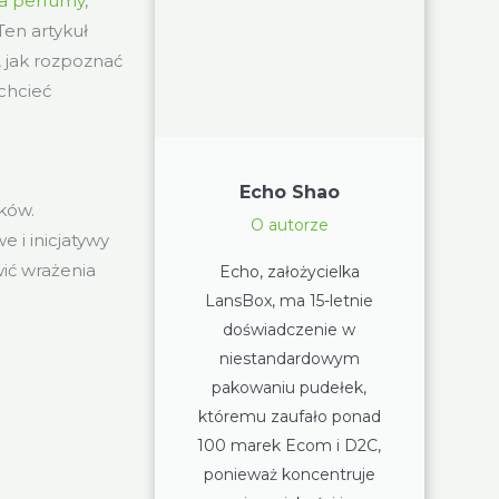
a perfumy
,
Ten artykuł
, jak rozpoznać
chcieć
Echo Shao
ków.
O autorze
 i inicjatywy
wić wrażenia
Echo, założycielka
LansBox, ma 15-letnie
doświadczenie w
niestandardowym
pakowaniu pudełek,
któremu zaufało ponad
100 marek Ecom i D2C,
ponieważ koncentruje