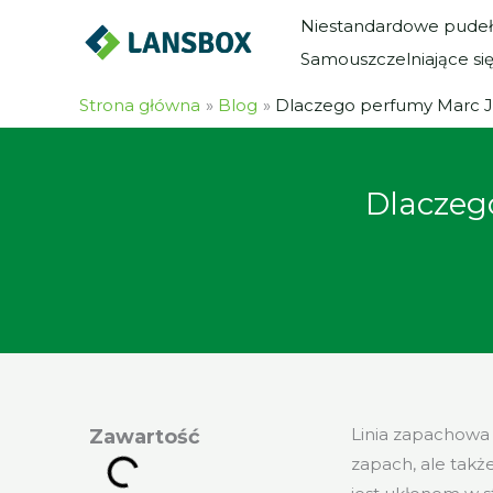
Przejdź
Niestandardowe pudeł
do
Samouszczelniające si
treści
Strona główna
Blog
Dlaczego perfumy Marc J
Dlaczeg
Linia zapachowa 
Zawartość
zapach, ale tak