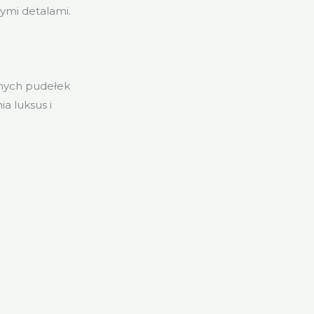
ymi detalami.
znych pudełek
a luksus i