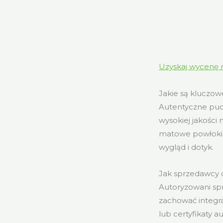
Uzyskaj wycenę 
Jakie są kluczo
Autentyczne pude
wysokiej jakości 
matowe powłoki 
wygląd i dotyk.
Jak sprzedawcy 
Autoryzowani sp
zachować integr
lub certyfikaty 