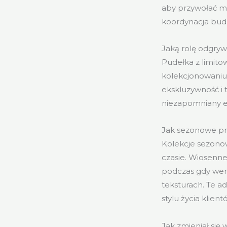
aby przywołać mło
koordynacja bud
Jaką rolę odgryw
Pudełka z limito
kolekcjonowaniu. 
ekskluzywność i 
niezapomniany e
Jak sezonowe pr
Kolekcje sezonow
czasie. Wiosenn
podczas gdy wers
teksturach. Te a
stylu życia klie
Jak zmieniał się