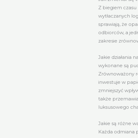
Z biegiem czasu
wytłaczanych log
sprawiają, że o
odbiorców, a jed
zakresie zrówno
Jakie działania 
wykonane są pud
Zrównoważony ro
inwestuje w papi
zmniejszyć wpływ
także przemawia
luksusowego cha
Jakie są różne w
Każda odmiana p