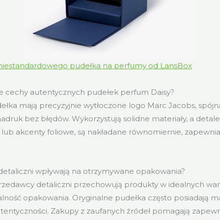
niestandardowego pudełka na perfumy od LansBox
we cechy autentycznych pudełek perfum Daisy?
łka mają precyzyjnie wytłoczone logo Marc Jacobs, spójną 
nadruk bez błędów. Wykorzystują solidne materiały, a detale,
lub akcenty foliowe, są nakładane równomiernie, zapewnia
detaliczni wpływają na otrzymywane opakowania?
rzedawcy detaliczni przechowują produkty w idealnych wa
alność opakowania. Oryginalne pudełka często posiadają
autentyczności. Zakupy z zaufanych źródeł pomagają zapew