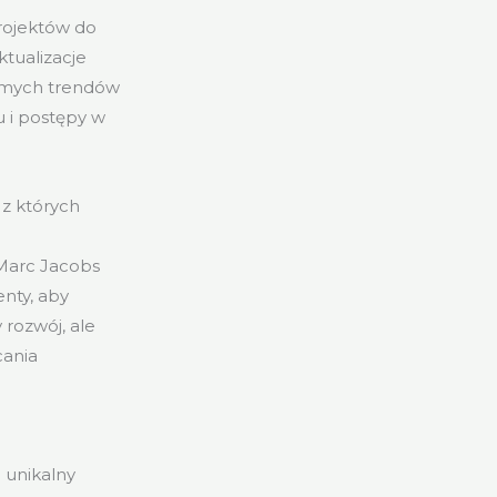
rojektów do
ktualizacje
domych trendów
u i postępy w
 z których
 Marc Jacobs
enty, aby
 rozwój, ale
cania
 unikalny