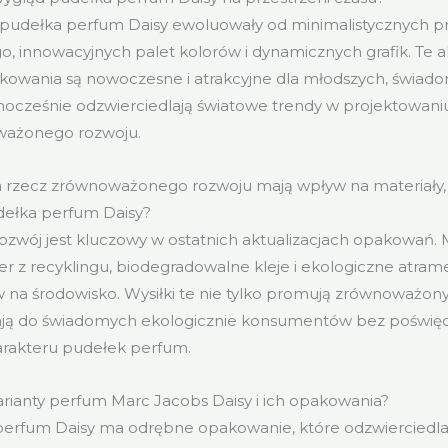
 pudełka perfum Daisy ewoluowały od minimalistycznych p
o, innowacyjnych palet kolorów i dynamicznych grafik. Te a
pakowania są nowoczesne i atrakcyjne dla młodszych, świa
nocześnie odzwierciedlają światowe trendy w projektowani
ważonego rozwoju.
na rzecz zrównoważonego rozwoju mają wpływ na materiały,
ełka perfum Daisy?
zwój jest kluczowy w ostatnich aktualizacjach opakowań.
er z recyklingu, biodegradowalne kleje i ekologiczne atram
 na środowisko. Wysiłki te nie tylko promują zrównoważony
ją do świadomych ekologicznie konsumentów bez poświę
rakteru pudełek perfum.
arianty perfum Marc Jacobs Daisy i ich opakowania?
erfum Daisy ma odrębne opakowanie, które odzwierciedla