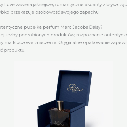
y Love zawiera jaśniejsze, romantyczne akcenty z błyszcząc
zybko przekazuje osobowość swojego zapachu.
utentyczne pudełka perfum Marc Jacobs Daisy?
cej liczby podrobionych produktów, rozpoznanie autentyc
sy ma kluczowe znaczenie. Oryginalne opakowanie zapewni
ść produktu.