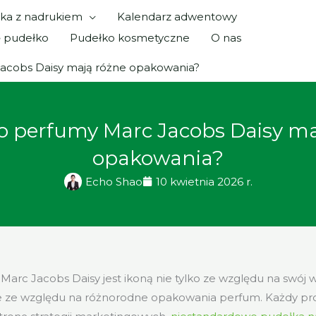
ka z nadrukiem
Kalendarz adwentowy
ę pudełko
Pudełko kosmetyczne
O nas
acobs Daisy mają różne opakowania?
o perfumy Marc Jacobs Daisy ma
opakowania?
Echo Shao
10 kwietnia 2026 r.
Marc Jacobs Daisy jest ikoną nie tylko ze względu na swój 
że ze względu na różnorodne opakowania perfum. Każdy pr