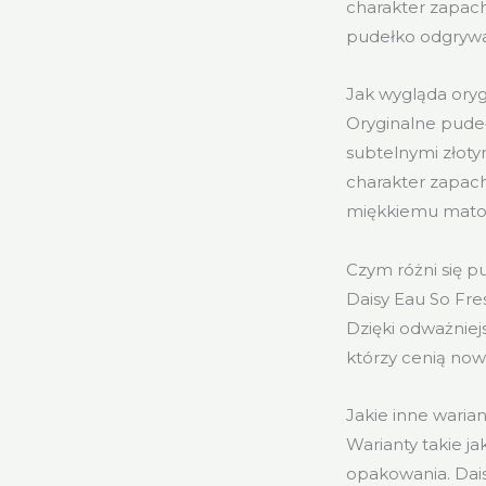
charakter zapachu
pudełko odgrywa
Jak wygląda ory
Oryginalne pude
subtelnymi złoty
charakter zapac
miękkiemu mat
Czym różni się p
Daisy Eau So Fre
Dzięki odważniej
którzy cenią now
Jakie inne waria
Warianty takie j
opakowania. Dais