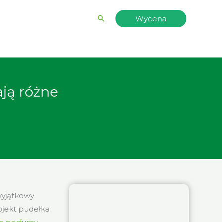
Wyszukiwanie
Wycena
ją różne
wyjątkowy
ojekt pudełka