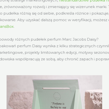
tronę strategii marketingowych,
niestandardowe pudełka n
e, zrównoważony rozwój i zmieniający się wizerunek marki. 
o pudełka różnią się od siebie, podkreśla różnice i pokazuje
kowanie. Aby uzyskać dalszą pomoc w weryfikacji, możesz 
 LansBox
.
 powody różnych pudełek perfum Marc Jacobs Daisy?
akowań perfum Daisy wynika z kilku strategicznych czynni
ketingowe, projekty limitowanych edycji, motywy sezonowe
odowiska współpracują ze sobą, aby chronić zapach i popra