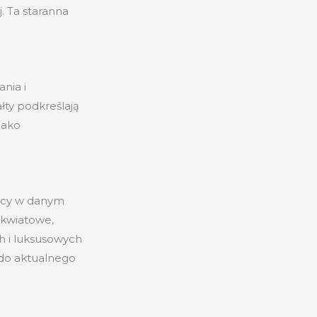
. Ta staranna
nia i
łty podkreślają
jako
jący w danym
 kwiatowe,
h i luksusowych
 do aktualnego