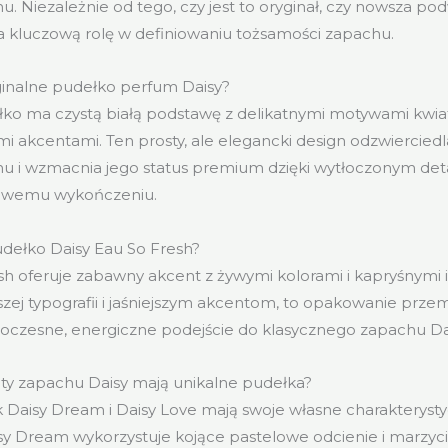
. Niezależnie od tego, czy jest to oryginał, czy nowsza pod
 kluczową rolę w definiowaniu tożsamości zapachu.
ginalne pudełko perfum Daisy?
łko ma czystą białą podstawę z delikatnymi motywami kwia
mi akcentami. Ten prosty, ale elegancki design odzwierciedl
hu i wzmacnia jego status premium dzięki wytłoczonym det
owemu wykończeniu.
udełko Daisy Eau So Fresh?
sh oferuje zabawny akcent z żywymi kolorami i kapryśnymi il
szej typografii i jaśniejszym akcentom, to opakowanie prze
oczesne, energiczne podejście do klasycznego zapachu Da
nty zapachu Daisy mają unikalne pudełka?
ak Daisy Dream i Daisy Love mają swoje własne charakteryst
y Dream wykorzystuje kojące pastelowe odcienie i marzycie