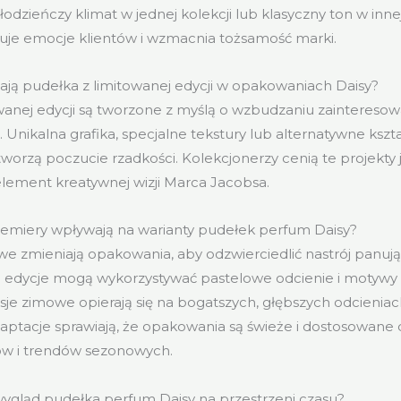
dzieńczy klimat w jednej kolekcji lub klasyczny ton w innej
uje emocje klientów i wzmacnia tożsamość marki.
ają pudełka z limitowanej edycji w opakowaniach Daisy?
wanej edycji są tworzone z myślą o wzbudzaniu zainteresowa
Unikalna grafika, specjalne tekstury lub alternatywne kszta
tworzą poczucie rzadkości. Kolekcjonerzy cenią te projekty 
lement kreatywnej wizji Marca Jacobsa.
emiery wpływają na warianty pudełek perfum Daisy?
e zmieniają opakowania, aby odzwierciedlić nastrój panu
e edycje mogą wykorzystywać pastelowe odcienie i motywy
je zimowe opierają się na bogatszych, głębszych odcieniac
daptacje sprawiają, że opakowania są świeże i dostosowane
ntów i trendów sezonowych.
 wygląd pudełka perfum Daisy na przestrzeni czasu?