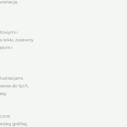
wariacja,
towymi i
a lekki, zwiewny
alom i
ustracjami.
mawia do tych,
isy.
yczne
lską grafikę,