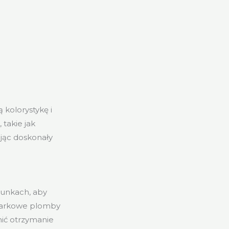
kolorystykę i
 takie jak
jąc doskonały
runkach, aby
 markowe plomby
nić otrzymanie