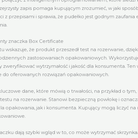
rzejrzysty zapis pomaga kupującym zrozumieć, w jaki sposó
i z przepisami i sprawia, że pudełko jest godnym zaufani
ia.
ty znaczka Box Certificate
atu wskazuje, że produkt przeszedł test na rozerwanie, dzię
codziennych zastosowaniach opakowaniowych. Wykorzystuj
y zweryfikować wytrzymałość i jakość dla konsumenta. Ten
ie do oferowanych rozwiązań opakowaniowych.
kluczowe dane, które mówią o trwałości, na przykład o tym,
 testu na rozerwanie. Stanowi bezpieczną powłokę i oznac
la opakowania, jak i konsumenta. Kupujący mogą liczyć n
kowaniowe.
aczku dają szybki wgląd w to, co może wytrzymać skrzynka.