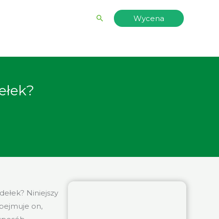
Wyszukiwanie
Wycena
ełek?
dełek? Niniejszy
Obejmuje on,