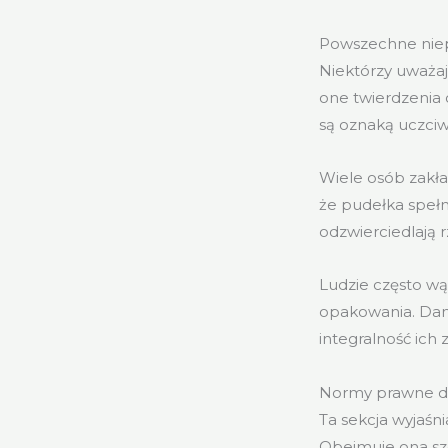
Powszechne niep
Niektórzy uważaj
one twierdzenia
są oznaką uczciwo
Wiele osób zakła
że pudełka spełn
odzwierciedlają 
Ludzie często wą
opakowania. Dan
integralność ic
Normy prawne do
Ta sekcja wyjaśn
Obejmuje ona szc