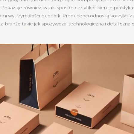
Pokazuje również, w jaki sposób certyfikat kieruje praktykam
tami wytrzymałości pudełek. Producenci odnoszą korzyści z
 a branże takie jak spożywcza, technologiczna i detaliczna