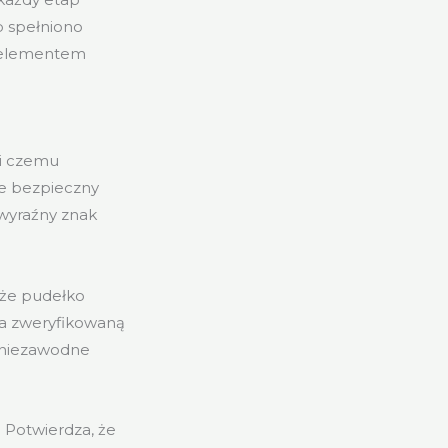
b spełniono
a elementem
ki czemu
e bezpieczny
 wyraźny znak
 że pudełko
za zweryfikowaną
a niezawodne
 Potwierdza, że