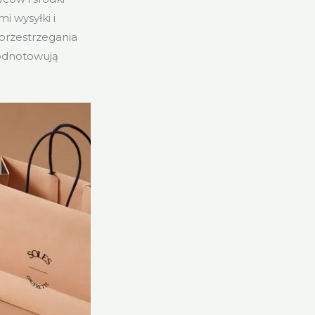
i wysyłki i
 przestrzegania
 odnotowują