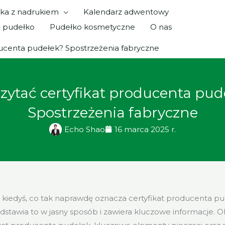
ka z nadrukiem
Kalendarz adwentowy
ę pudełko
Pudełko kosmetyczne
O nas
oducenta pudełek? Spostrzeżenia fabryczne
czytać certyfikat producenta pud
Spostrzeżenia fabryczne
Echo Shao
16 marca 2025 r.
ę kiedyś, co tak naprawdę oznacza certyfikat producenta pu
stawia to w jasny sposób i zawiera kluczowe informacje. 