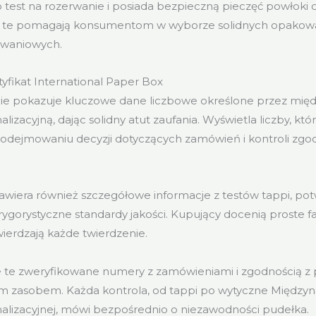
 test na rozerwanie i posiada bezpieczną pieczęć powłoki d
ne te pomagają konsumentom w wyborze solidnych opakowa
owaniowych.
tyfikat International Paper Box
źnie pokazuje kluczowe dane liczbowe określone przez mi
lizacyjną, dając solidny atut zaufania. Wyświetla liczby, któ
odejmowaniu decyzji dotyczących zamówień i kontroli zgod
awiera również szczegółowe informacje z testów tappi, pot
rygorystyczne standardy jakości. Kupujący docenią proste fa
wierdzają każde twierdzenie.
te zweryfikowane numery z zamówieniami i zgodnością z p
ym zasobem. Każda kontrola, od tappi po wytyczne Między
alizacyjnej, mówi bezpośrednio o niezawodności pudełka.