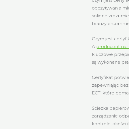
czym jest certyf
odczytywania mi
solidne zrozumie
branży e-commer
Czym jest certyf
A
producent nie
kluczowe przepisy
są wykonane praw
Certyfikat potwi
zapewniając bezp
ECT, które poma
Ścieżka papiero
zarządzanie odpa
kontrole jakości i