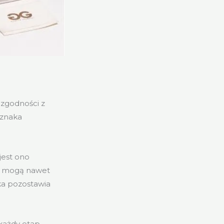
 zgodności z
dznaka
jest ono
y mogą nawet
żka pozostawia
każdy etap