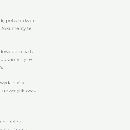
wdę potwierdzają
. Dokumenty te
e dowodem na to,
że dokumenty te
ń.
 wydajności
om zweryfikować
a pudełek.
ców i środki