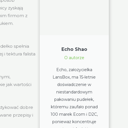
 sposób
cy zyskają
dnim firmom z
ukiem.
dełko spełnia
Echo Shao
 i tektura falista
O autorze
Echo, założycielka
nymi,
LansBox, ma 15-letnie
e jak wartości
doświadczenie w
niestandardowym
pakowaniu pudełek,
któremu zaufało ponad
ktykować dobre
100 marek Ecom i D2C,
iwane przepisy i
ponieważ koncentruje