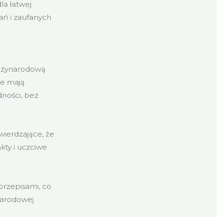
la łatwej
ń i zaufanych
ędzynarodową
re mają
ności, bez
wierdzające, że
kty i uczciwe
rzepisami, co
narodowej