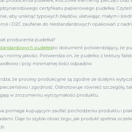
ikat producenta pudełek, kluczowe elementy pieczęci oraz
ędzynarodowego certyfikatu papierowego pudełka. Czytelni
nie, aby uniknąć typowych błędów, ułatwiając małym i śre
ce i D2C zaufanie do niestandardowych opakowań z nadr
ikat producenta pudełka?
standardowych pudełek
to dokument potwierdzający, że pu
 i normy jakości. Potwierdza on, że pudełko z tektury falistej
idłowo i przy minimalnej ilości odpadów.
erdza, że procesy produkcyjne są zgodne ze ścisłymi wytycz
ieczeństwo i zgodność. Odnotowuje również szczegóły, taki
gają w zrozumieniu wytrzymałości produktu.
wa pomaga kupującym zaufać pochodzeniu produktu i pra
dami. Daje to szybki obraz tego, jak produkt spełnia oczek
tp.