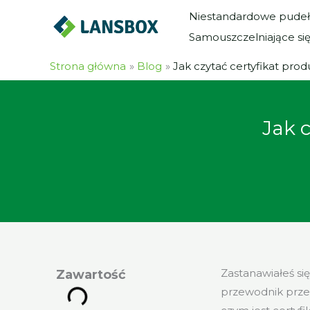
Przejdź
Niestandardowe pudeł
do
Samouszczelniające si
treści
Strona główna
Blog
Jak czytać certyfikat pr
Jak 
Zastanawiałeś si
Zawartość
przewodnik przed