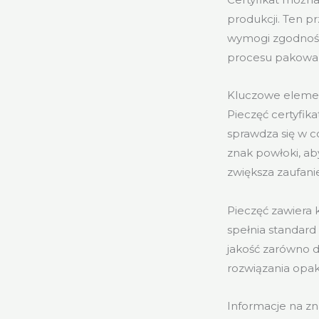
produkcji. Ten p
wymogi zgodnośc
procesu pakowan
Kluczowe elemen
Pieczęć certyfik
sprawdza się w 
znak powłoki, ab
zwiększa zaufan
Pieczęć zawiera 
spełnia standard
jakość zarówno d
rozwiązania opa
Informacje na zn