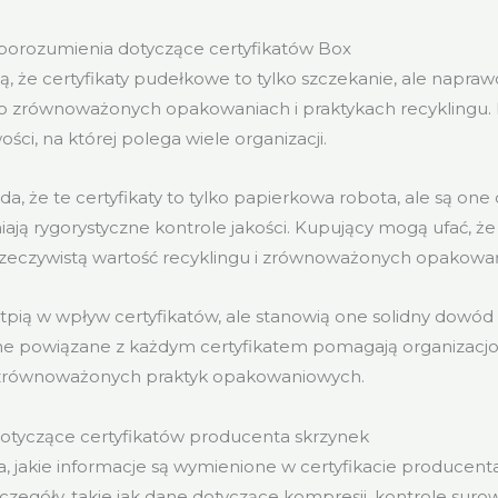
orozumienia dotyczące certyfikatów Box
ą, że certyfikaty pudełkowe to tylko szczekanie, ale napra
 o zrównoważonych opakowaniach i praktykach recyklingu
ści, na której polega wiele organizacji.
da, że te certyfikaty to tylko papierkowa robota, ale są on
iają rygorystyczne kontrole jakości. Kupujący mogą ufać, 
rzeczywistą wartość recyklingu i zrównoważonych opakowa
tpią w wpływ certyfikatów, ale stanowią one solidny dowód
e powiązane z każdym certyfikatem pomagają organizacj
h zrównoważonych praktyk opakowaniowych.
tyczące certyfikatów producenta skrzynek
ia, jakie informacje są wymienione w certyfikacie producent
zegóły, takie jak dane dotyczące kompresji, kontrole surow