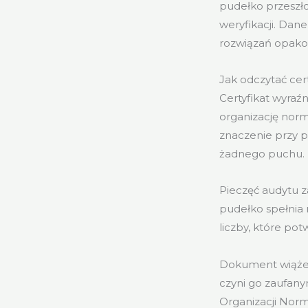
pudełko przeszło
weryfikacji. Da
rozwiązań opak
Jak odczytać cer
Certyfikat wyra
organizację norma
znaczenie przy p
żadnego puchu.
Pieczęć audytu z
pudełko spełnia 
liczby, które pot
Dokument wiąże 
czyni go zaufan
Organizacji Norm