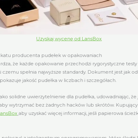
Uzyskaj wycenę od LansBox
fikatu producenta pudełek w opakowaniach
erdza, że każde opakowanie przechodzi rygorystyczne testy
ki czemu spełnia najwyższe standardy. Dokument jest jak o
pokazuje jakość pudełka w liczbach i szczegółach.
 jako solidne uwierzytelnienie dla pudełka, udowadniając, że 
aby wytrzymać bez żadnych hacków lub skrótów. Kupując
 LansBox
aby uzyskać więcej informacji, jeśli papierowa ście
 połączyć z inteligentnym oprogramowaniem, które śledzi 