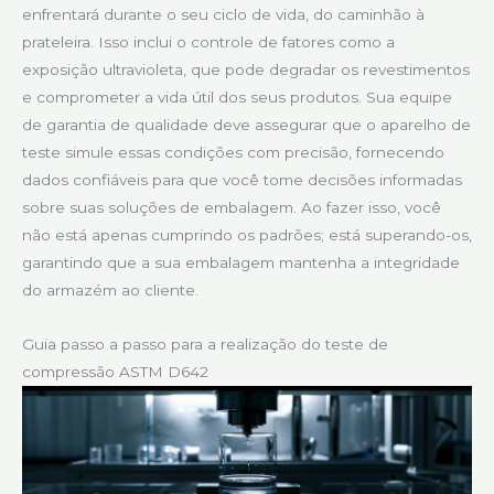
enfrentará durante o seu ciclo de vida, do caminhão à
prateleira. Isso inclui o controle de fatores como a
exposição ultravioleta, que pode degradar os revestimentos
e comprometer a vida útil dos seus produtos. Sua equipe
de garantia de qualidade deve assegurar que o aparelho de
teste simule essas condições com precisão, fornecendo
dados confiáveis para que você tome decisões informadas
sobre suas soluções de embalagem. Ao fazer isso, você
não está apenas cumprindo os padrões; está superando-os,
garantindo que a sua embalagem mantenha a integridade
do armazém ao cliente.
Guia passo a passo para a realização do teste de
compressão ASTM D642