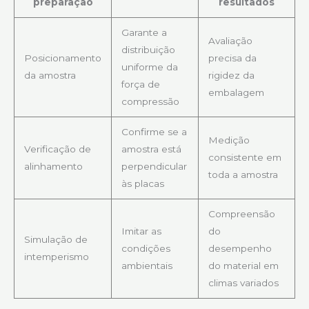
preparação
resultados
Garante a
Avaliação
distribuição
Posicionamento
precisa da
uniforme da
da amostra
rigidez da
força de
embalagem
compressão
Confirme se a
Medição
Verificação de
amostra está
consistente em
alinhamento
perpendicular
toda a amostra
às placas
Compreensão
Imitar as
do
Simulação de
condições
desempenho
intemperismo
ambientais
do material em
climas variados