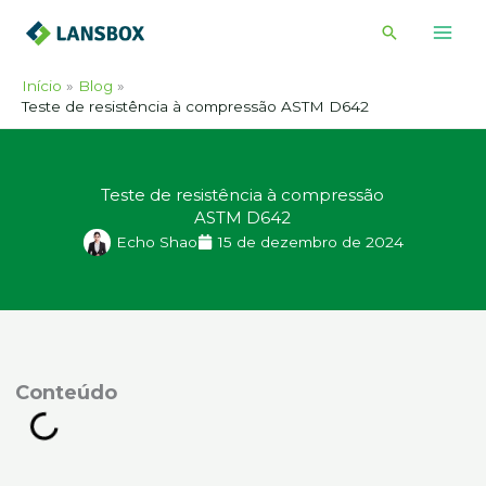
Ir
Pesquisar
para
o
Início
Blog
conteúdo
Teste de resistência à compressão ASTM D642
Teste de resistência à compressão
ASTM D642
Echo Shao
15 de dezembro de 2024
onteúdo