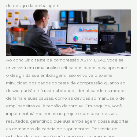
do design da embalagem
Ao concluir o teste de compressão ASTM D642, você se
envolverá em uma análise crítica dos dados para aprimorar
o design da sua embalagem. Isso envolve o exame
minucioso dos dados do teste de compressão quanto ao
desvio padrão e à rastreabilidade, identificando os modos
de falha e suas causas, como as devidas ao manuseio de
empilhadeiras ou à tensão de torque. Em seguida, você
implementará melhorias no projeto com base nesses
resultados, garantindo que sua embalagem possa suportar
as demandas da cadeia de suprimentos. Por meio de
estudos de caso, você verá como essas otimizações