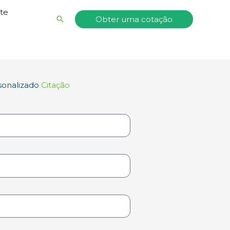
nte
Pesquisar
Obter uma cotação
sonalizado
Citação