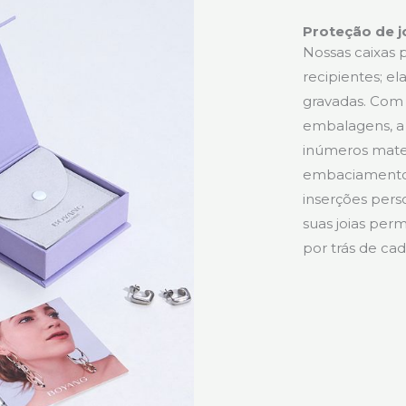
Proteção de j
Nossas caixas 
recipientes; el
gravadas. Com 
embalagens, a
inúmeros mater
embaciamento.
inserções pers
suas joias per
por trás de ca