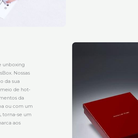
e unboxing
sBox. Nossas
o da sua
 meio de hot-
ementos da
apa ou com um
, torna-se um
marca aos