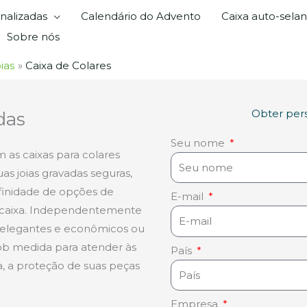
nalizadas
Calendário do Advento
Caixa auto-sela
Sobre nós
ias
Caixa de Colares
Obter per
das
Seu nome
 as caixas para colares
as joias gravadas seguras,
nfinidade de opções de
E-mail
a caixa. Independentemente
s elegantes e econômicos ou
sob medida para atender às
País
, a proteção de suas peças
Empresa