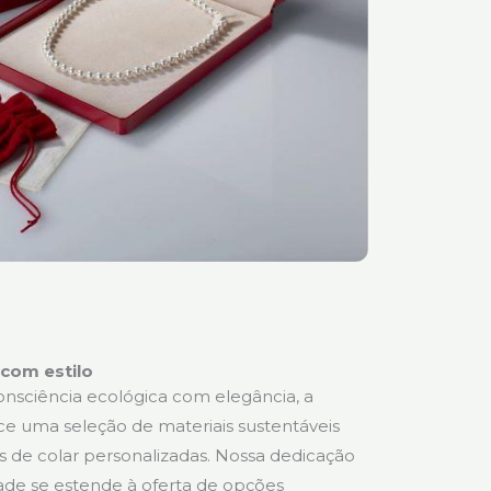
 com estilo
consciência ecológica com elegância, a
e uma seleção de materiais sustentáveis
as de colar personalizadas. Nossa dedicação
dade se estende à oferta de opções