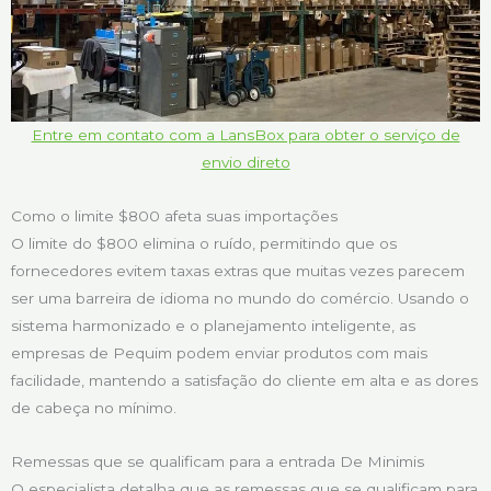
Entre em contato com a LansBox para obter o serviço de
envio direto
Como o limite $800 afeta suas importações
O limite do $800 elimina o ruído, permitindo que os
fornecedores evitem taxas extras que muitas vezes parecem
ser uma barreira de idioma no mundo do comércio. Usando o
sistema harmonizado e o planejamento inteligente, as
empresas de Pequim podem enviar produtos com mais
facilidade, mantendo a satisfação do cliente em alta e as dores
de cabeça no mínimo.
Remessas que se qualificam para a entrada De Minimis
O especialista detalha que as remessas que se qualificam para