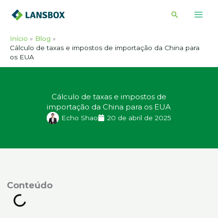
Ir
Pesquisar
para
o
Início
Blog
conteúdo
Cálculo de taxas e impostos de importação da China para
os EUA
Cálculo de taxas e impostos de
importação da China para os EUA
Echo Shao
20 de abril de 2025
onteúdo